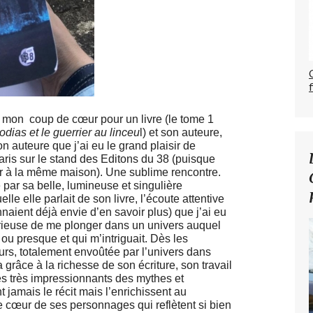
e mon coup de cœur pour un livre (le tome 1
ias et le guerrier au linceu
l) et son auteure,
 auteure que j’ai eu le grand plaisir de
aris sur le stand des Editons du 38 (puisque
r à la même maison). Une sublime rencont
re.
par sa belle, lumineuse et singulière
lle elle parlait de son livre, l’écoute attentive
aient déjà envie d’en savoir plus) que j’ai eu
rieuse de me plonger dans un univers auquel
 ou presque et qui m’intriguait. Dès les
eurs, totalement envoûtée par l’univers dans
grâce à la richesse de son écriture, son travail
s très impressionnants des mythes et
 jamais le récit mais l’enrichissent au
e cœur de ses personnages qui reflètent si bien