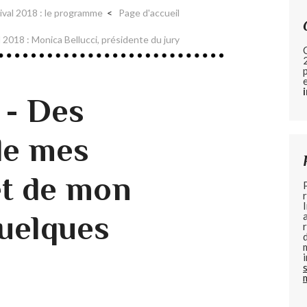
ival 2018 : le programme
Page d'accueil
l 2018 : Monica Bellucci, présidente du jury
 - Des
de mes
et de mon
uelques