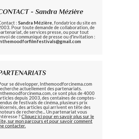
CONTACT - Sandra Mézière
Contact :
Sandra Mézière
, fondatrice du site en
2003. Pour toute demande de collaboration, de
partenariat, de services presse, ou pour tout
envoi de communiqué de presse ou d'invitation :
inthemoodforfilmfestivals@gmail.com
PARTENARIATS
Pour se développer, Inthemoodforcinema.com
recherche actuellement des partenariats.
Inthemoodforcinema.com, ce sont plus de 4000
articles depuis 2003, des centaines de comptes-
rendus de festivals de cinéma, plusieurs prix
décernés, des articles qui arrivent en tête des
moteurs de recherche... Un partenariat vous
intéresse ?
Cliquez ici pour en savoir plus sur le
site, sur mon parcours et pour savoir comment
me contacter.