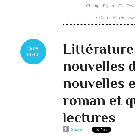
Champs-Elysées Film Fest
Dinard Film Festiva
Littérature
2018
14/06
nouvelles 
nouvelles 
roman et q
lectures
Share