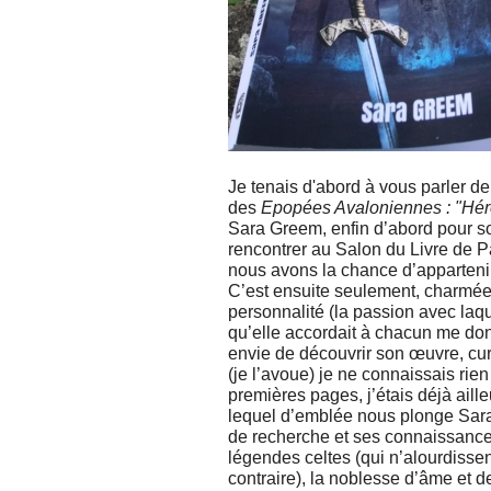
Je tenais d'abord à vous parler d
des
Epopées Avaloniennes : "Hérod
Sara Greem, enfin d’abord pour son
rencontrer au Salon du Livre de P
nous avons la chance d’apparteni
C’est ensuite seulement, charmée 
personnalité (la passion avec laque
qu’elle accordait à chacun me donn
envie de découvrir son œuvre, cu
(je l’avoue) je ne connaissais rien
premières pages, j’étais déjà aill
lequel d’emblée nous plonge Sara 
de recherche et ses connaissance
légendes celtes (qui n’alourdissent
contraire), la noblesse d’âme et d