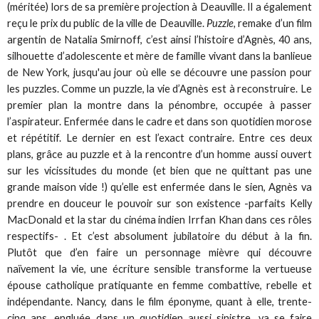
(méritée) lors de sa première projection à Deauville. Il a également
reçu le prix du public de la ville de Deauville.
Puzzle,
remake d’un film
argentin de Natalia Smirnoff, c’est ainsi l’histoire d’Agnès, 40 ans,
silhouette d’adolescente et mère de famille vivant dans la banlieue
de New York, jusqu'au jour où elle se découvre une passion pour
les puzzles. Comme un puzzle, la vie d’Agnès est à reconstruire. Le
premier plan la montre dans la pénombre, occupée à passer
l’aspirateur. Enfermée dans le cadre et dans son quotidien morose
et répétitif. Le dernier en est l’exact contraire. Entre ces deux
plans, grâce au puzzle et à la rencontre d’un homme aussi ouvert
sur les vicissitudes du monde (et bien que ne quittant pas une
grande maison vide !) qu’elle est enfermée dans le sien, Agnès va
prendre en douceur le pouvoir sur son existence -parfaits Kelly
MacDonald et la star du cinéma indien Irrfan Khan dans ces rôles
respectifs- . Et c’est absolument jubilatoire du début à la fin.
Plutôt que d’en faire un personnage mièvre qui découvre
naïvement la vie, une écriture sensible transforme la vertueuse
épouse catholique pratiquante en femme combattive, rebelle et
indépendante. Nancy, dans le film éponyme, quant à elle, trente-
cinq ans, engluée dans un quotidien aussi sinistre, va se faire