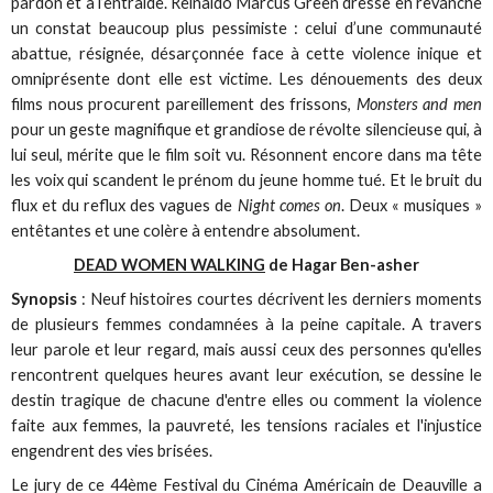
pardon et à l’entraide. Reinaldo Marcus Green dresse en revanche
un constat beaucoup plus pessimiste : celui d’une communauté
abattue, résignée, désarçonnée face à cette violence inique et
omniprésente dont elle est victime. Les dénouements des deux
films nous procurent pareillement des frissons,
Monsters and men
pour un geste magnifique et grandiose de révolte silencieuse qui, à
lui seul, mérite que le film soit vu. Résonnent encore dans ma tête
les voix qui scandent le prénom du jeune homme tué. Et le bruit du
flux et du reflux des vagues de
Night comes on
. Deux « musiques »
entêtantes et une colère à entendre absolument.
DEAD WOMEN WALKING
de Hagar Ben-asher
Synopsis
: Neuf histoires courtes décrivent les derniers moments
de plusieurs femmes condamnées à la peine capitale. A travers
leur parole et leur regard, mais aussi ceux des personnes qu'elles
rencontrent quelques heures avant leur exécution, se dessine le
destin tragique de chacune d'entre elles ou comment la violence
faite aux femmes, la pauvreté, les tensions raciales et l'injustice
engendrent des vies brisées.
Le jury de ce 44ème Festival du Cinéma Américain de Deauville a