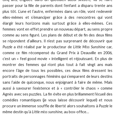
passer pour la fille de parents dont l’enfant a disparu trente ans
plus tôt. L’une et l’autre, enfermées dans un rôle, vont redevenir
elles-mêmes et s’émanciper grâce à des rencontres qui vont
élargir leurs horizons mais surtout grâce à elles-mêmes. Ces
femmes vont en effet prendre un nouveau départ, au sens propre
comme au sens figuré. Les plans de début et de fin des deux films
se répondent d’ailleurs. Il n’est pas surprenant de découvrir que
Puzzle
a été réalisé par le producteur de
Little Miss Sunshine
car,
comme ce film récompensé du Grand Prix à Deauville en 2006,
c’est un « feel good movie » intelligent et réjouissant. En plus de
montrer des femmes qui n’ont plus tout à fait vingt ans mais
encore l’âge de tous les possibles, ces deux films dressent les
portraits de personnages féminins qui s’emparent de leurs destins
sans l’aide de quiconque, nous enjoignant à faire de même. Mais
aussi à savourer l’existence et à « contrôler le chaos » comme
Agnès avec ses puzzles. La fin évite en plus brillamment l’écueil des
comédies romantiques (je vous laisse découvrir lequel) et nous
procure un immense souffle de liberté alors souhaitons à
Puzzle
le
même destin qu’à
Little miss sunshine
, au box-office…