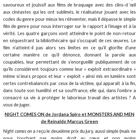
savoureux et jouissif aux films de braquage avec des clins-d ‘œil
aux cinéastes qui les ont sublimés, le réalisateur jouant avec les
codes du genre pour mieux les réinventer, mais il dépasse le simple
film de genre pour nous interroger sur le rapport à l’image et à la
vérité. Les quatre garçons vont atteindre le point de non-retour
en séquestrant la bibliothécaire qui s’occupait de ces œuvres. Le
film n’atteint-il pas alors ses limites en ce qu’il glorifie d’une
certaine manière ce qu’il dénonce, donnant la parole aux
coupables, leur permettant de s’enorgueillir publiquement de ce
qu’ils considèrent toujours comme leur « exploit extraordinaire »
même si leurs propos et leur « exploit » ainsi mis en lumière sont
certes contrebalancés par ceux de la victime, qui apparaît à la fin,
dans toute son humilité et sa souffrance, elle qui, dans l’ombre a
consacré sa vie à protéger le laborieux travail des artistes ? A
vous de juger.
NIGHT COMES ON de Jordana Spiro et MONSTERS AND MEN
de Reinaldo Marcus Green
Night comes on
a reçu le deuxième prix du jury, aussi simple (mais ne
nous touchant pas moins droit au cœur et non moins