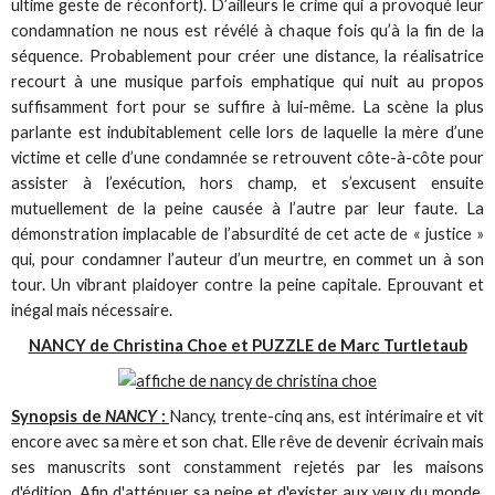
ultime geste de réconfort). D’ailleurs le crime qui a provoqué leur
condamnation ne nous est révélé à chaque fois qu’à la fin de la
séquence. Probablement pour créer une distance, la réalisatrice
recourt à une musique parfois emphatique qui nuit au propos
suffisamment fort pour se suffire à lui-même. La scène la plus
parlante est indubitablement celle lors de laquelle la mère d’une
victime et celle d’une condamnée se retrouvent côte-à-côte pour
assister à l’exécution, hors champ, et s’excusent ensuite
mutuellement de la peine causée à l’autre par leur faute. La
démonstration implacable de l’absurdité de cet acte de « justice »
qui, pour condamner l’auteur d’un meurtre, en commet un à son
tour. Un vibrant plaidoyer contre la peine capitale. Eprouvant et
inégal mais nécessaire.
NANCY de Christina Choe et PUZZLE de Marc Turtletaub
Synopsis de
NANCY
:
Nancy, trente-cinq ans, est intérimaire et vit
encore avec sa mère et son chat. Elle rêve de devenir écrivain mais
ses manuscrits sont constamment rejetés par les maisons
d'édition. Afin d'atténuer sa peine et d'exister aux yeux du monde,