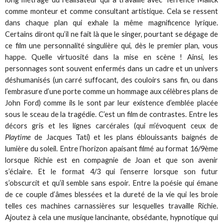
comme monteur et comme consultant artistique. Cela se ressent
dans chaque plan qui exhale la même magnificence lyrique.
Certains diront qu’il ne fait là que le singer, pourtant se dégage de
ce film une personnalité singulière qui, dès le premier plan, vous
happe. Quelle virtuosité dans la mise en scène ! Ainsi, les
personnages sont souvent enfermés dans un cadre et un univers
déshumanisés (un carré suffocant, des couloirs sans fin, ou dans
l’embrasure d’une porte comme un hommage aux célèbres plans de
John Ford) comme ils le sont par leur existence d’emblée placée
sous le sceau de la tragédie. C’est un film de contrastes. Entre les
décors gris et les lignes carcérales (qui m’évoquent ceux de
Playtime
de Jacques Tati) et les plans éblouissants baignés de
lumière du soleil. Entre l’horizon apaisant filmé au format 16/9ème
lorsque Richie est en compagnie de Joan et que son avenir
s’éclaire. Et le format 4/3 qui l’enserre lorsque son futur
s’obscurcit et qu’il semble sans espoir. Entre la poésie qui émane
de ce couple d’âmes blessées et la dureté de la vie qui les broie
telles ces machines carnassières sur lesquelles travaille Richie.
Ajoutez à cela une musique lancinante, obsédante, hypnotique qui