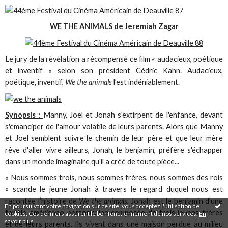
WE THE ANIMALS de Jeremiah Zagar
Le jury de la révélation a récompensé ce film « audacieux, poétique
et inventif « selon son président Cédric Kahn. Audacieux,
poétique, inventif,
We the animals
l’est indéniablement.
Synopsis :
Manny, Joel et Jonah s'extirpent de l'enfance, devant
s'émanciper de l'amour volatile de leurs parents. Alors que Manny
et Joel semblent suivre le chemin de leur père et que leur mère
rêve d'aller vivre ailleurs, Jonah, le benjamin, préfère s'échapper
dans un monde imaginaire qu'il a créé de toute pièce...
« Nous sommes trois, nous sommes frères, nous sommes des rois
» scande le jeune Jonah à travers le regard duquel nous est
racontée l’histoire de
We the animals.
Jonah est le benjamin d’une
En poursuivant votre navigation sur ce site, vous acceptez l'utilisation de
famille américano-portoricaine composée de trois jeunes frères
cookies. Ces derniers assurent le bon fonctionnement de nos services.
En
savoir plus
.
et de leurs parents. Ils vivent dans une maison perdue au milieu