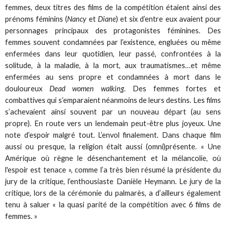
femmes, deux titres des films de la compétition étaient ainsi des
prénoms féminins (
Nancy
et
Diane
) et six d’entre eux avaient pour
personnages principaux des protagonistes féminines. Des
femmes souvent condamnées par l’existence, engluées ou même
enfermées dans leur quotidien, leur passé, confrontées à la
solitude, à la maladie, à la mort, aux traumatismes…et même
enfermées au sens propre et condamnées à mort dans le
douloureux
Dead women walking
. Des femmes fortes et
combattives qui s’emparaient néanmoins de leurs destins. Les films
s’achevaient ainsi souvent par un nouveau départ (au sens
propre). En route vers un lendemain peut-être plus joyeux. Une
note d’espoir malgré tout. L’envol finalement. Dans chaque film
aussi ou presque, la religion était aussi (omni)présente. « Une
Amérique où règne le désenchantement et la mélancolie, où
l'espoir est tenace », comme l’a très bien résumé la présidente du
jury de la critique, l’enthousiaste Danièle Heymann. Le jury de la
critique, lors de la cérémonie du palmarès, a d’ailleurs également
tenu à saluer « la quasi parité de la compétition avec 6 films de
femmes. »