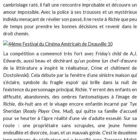
cambriolage raté, il fait une rencontre improbable et découvre un
amour impossible. Avec la police à ses trousses et un mystérieux
individu menaçant de révéler son passé, il ne reste à Richie que peu
de temps pour prendre les bonnes décisions et revenir dans le
droit chemin.
La compétition a commencé très fort avec
Friday’s child
de A.J.
Edwards, aussi beau et déchirant qu’un poème (un chef-d’œuvre
de la littérature a inspiré le réalisateur,
Crime et châtiment
de
Dostoïevski). Cela débute par la fenêtre d’une sinistre maison qui
s’éclaire, symbole du fragile espoir qui brille dans la nuit de
l’existence du personnage principal, Richie. Y errent des enfants en
difficulté, abandonnés, des ombres fantomatiques à l’image de
Richie, dix-huit ans et le visage encore enfantin incarné par Tye
Sheridan (
Ready Player One, Mud
), qui quitte sa famille d’accueil
pour se heurter à l’âpre réalité d’une vie d’adulte esseulé. Sur sa
route : une propriétaire sans scrupules, une jeune femme
endeuillée et divorcée, Joan, et un mauvais génie. C’est le deuxième
long métrage du réalisateur qui a travaillé avec Terrence Malick