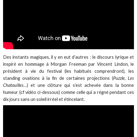
Des instants magiques, il y en eut d’autres : le discours lyrique et
inspiré en hommage à Morgan Freeman par Vincent Lindon, le
président à vie du festival (les habitués comprendront), les
standing ovations à la fin de certaines projections (
Puzzle
,
Les
Chatouilles
…) et une clôture qui s’est achevée dans la bonne
humeur (cf vidéo ci-dessous) comme celle qui a régné pendant ces
dix jours sans un soleil irréel et étincelant.