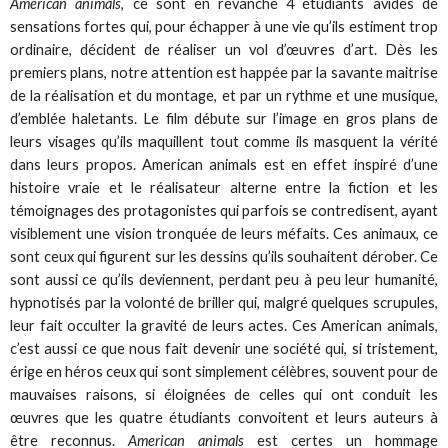
American animals
, ce sont en revanche 4 étudiants avides de
sensations fortes qui, pour échapper à une vie qu’ils estiment trop
ordinaire, décident de réaliser un vol d’œuvres d’art. Dès les
premiers plans, notre attention est happée par la savante maitrise
de la réalisation et du montage, et par un rythme et une musique,
d’emblée haletants. Le film débute sur l’image en gros plans de
leurs visages qu’ils maquillent tout comme ils masquent la vérité
dans leurs propos. American animals est en effet inspiré d’une
histoire vraie et le réalisateur alterne entre la fiction et les
témoignages des protagonistes qui parfois se contredisent, ayant
visiblement une vision tronquée de leurs méfaits. Ces animaux, ce
sont ceux qui figurent sur les dessins qu’ils souhaitent dérober. Ce
sont aussi ce qu’ils deviennent, perdant peu à peu leur humanité,
hypnotisés par la volonté de briller qui, malgré quelques scrupules,
leur fait occulter la gravité de leurs actes. Ces American animals,
c’est aussi ce que nous fait devenir une société qui, si tristement,
érige en héros ceux qui sont simplement célèbres, souvent pour de
mauvaises raisons, si éloignées de celles qui ont conduit les
œuvres que les quatre étudiants convoitent et leurs auteurs à
être reconnus.
American animals
est certes un hommage