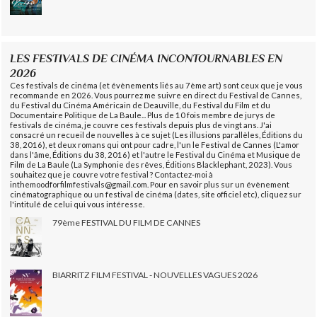
LES FESTIVALS DE CINÉMA INCONTOURNABLES EN
2026
Ces festivals de cinéma (et évènements liés au 7ème art) sont ceux que je vous
recommande en 2026. Vous pourrez me suivre en direct du Festival de Cannes,
du Festival du Cinéma Américain de Deauville, du Festival du Film et du
Documentaire Politique de La Baule... Plus de 10 fois membre de jurys de
festivals de cinéma, je couvre ces festivals depuis plus de vingt ans. J'ai
consacré un recueil de nouvelles à ce sujet (Les illusions parallèles, Éditions du
38, 2016), et deux romans qui ont pour cadre, l'un le Festival de Cannes (L'amor
dans l'âme, Éditions du 38, 2016) et l'autre le Festival du Cinéma et Musique de
Film de La Baule (La Symphonie des rêves, Éditions Blacklephant, 2023). Vous
souhaitez que je couvre votre festival ? Contactez-moi à
inthemoodforfilmfestivals@gmail.com. Pour en savoir plus sur un évènement
cinématographique ou un festival de cinéma (dates, site officiel etc), cliquez sur
l'intitulé de celui qui vous intéresse.
79ème FESTIVAL DU FILM DE CANNES
BIARRITZ FILM FESTIVAL - NOUVELLES VAGUES 2026