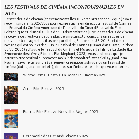
LES FESTIVALS DE CINÉMA INCONTOURNABLES EN
2025
Ces festivals de cinéma (et évènements liés au 7ème art) sont ceux que je vous
recommande en 2025. Vous pourrez me suivre en direct du Festival de Cannes,
du Festival du Cinéma Américain de Deauville, du Dinard Festival du Film
Britannique et Irlandais... Plus de 10 fois membre de jurys de festivals de cinéma,
je couvre ces festivals depuis plus de vingt ans. J'ai consacré un recueil de
nouvelles à ce sujet (Les illusions parallèles, Éditions du 38, 2016), et deux
romans qui ont pour cadre, l'un le Festival de Cannes (L'amor dans l'âme, Éditions
du 38, 2016) et l'autre le Festival du Cinéma et Musique de Film de La Baule (La
Symphonie des rêves, Éditions Blacklephant, 2023). Vous souhaitez que je
couvre votre festival ? Contactez-moi à inthemoodforfilmfestivals@gmail.com.
Pour en savoir plus sur un évènement cinématographique ou un festival de
cinéma (dates, site officiel etc), cliquez sur l'intitulé de celui qui vous intéresse.
53ème Fema - Festival La Rochelle Cinéma 2025
Arras Film Festival 2025
Biarritz Film Festival Nouvelles Vagues 2025
Cérémonie des César du cinéma 2025