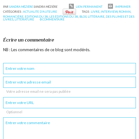
PAR
SANDRA MÉZIÈRE
SANDRA MÉZIÈRE
LIEN PERMANENT
IMPRIMER
CATÉGORIES :
ACTUALITE D'AUTEURE
TAGS :
LIVRE
,
INTERVIEW
,
ROMAN
,
ROMANCIÈRE
,
EDITIONS DU 38
,
LES ÉDITIONS DU 38
,
BLOG LITTÉRAIRE
,
DES PLUMES ET DES
LIVRES
,
LITTÉRATURE
0
COMMENTAIRE
Écrire un commentaire
NB : Les commentaires de ce blog sont modérés.
Votre adresse email ne sera pas publiée
Optionnel