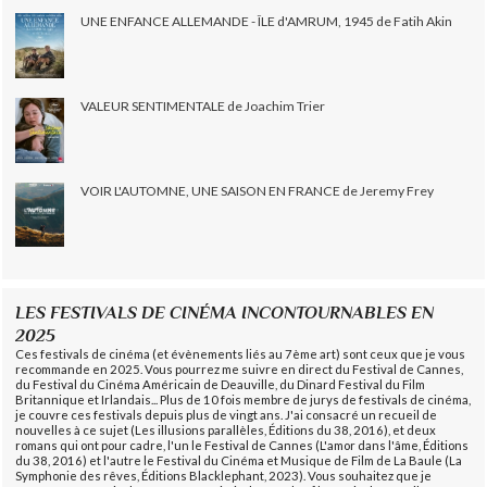
UNE ENFANCE ALLEMANDE - ÎLE d'AMRUM, 1945 de Fatih Akin
VALEUR SENTIMENTALE de Joachim Trier
VOIR L'AUTOMNE, UNE SAISON EN FRANCE de Jeremy Frey
LES FESTIVALS DE CINÉMA INCONTOURNABLES EN
2025
Ces festivals de cinéma (et évènements liés au 7ème art) sont ceux que je vous
recommande en 2025. Vous pourrez me suivre en direct du Festival de Cannes,
du Festival du Cinéma Américain de Deauville, du Dinard Festival du Film
Britannique et Irlandais... Plus de 10 fois membre de jurys de festivals de cinéma,
je couvre ces festivals depuis plus de vingt ans. J'ai consacré un recueil de
nouvelles à ce sujet (Les illusions parallèles, Éditions du 38, 2016), et deux
romans qui ont pour cadre, l'un le Festival de Cannes (L'amor dans l'âme, Éditions
du 38, 2016) et l'autre le Festival du Cinéma et Musique de Film de La Baule (La
Symphonie des rêves, Éditions Blacklephant, 2023). Vous souhaitez que je