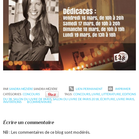
PAR
SANDRA MÉZIÈRE
SANDRA MÉZIÈRE
LIEN PERMANENT
IMPRIMER
CATÉGORIES :
CONCOURS
TAGS :
CONCOURS
,
LIVRE
,
LITTÉRATURE
,
EDITIONS
DU 38
,
SALON DU LIVRE DE PARIS
,
SALON DU LIVRE DE PARIS 2018
,
ÉCRITURE
,
LIVRE PARIS
,
INVITATIONS
0
COMMENTAIRE
Écrire un commentaire
NB : Les commentaires de ce blog sont modérés.