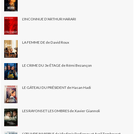
L'INCONNUE D'ARTHUR HARARI
LA FEMME DE de David Roux
LE CRIME DU 3e ÉTAGE de Rémi Bezançon
LE GÂTEAU DU PRÉSIDENT de Hasan Hadi
LES RAYONS ET LES OMBRES de Xavier Giannoli
L’ŒUVRE INVISIBLE de Vladimir Rodionov et Avril Tembouret