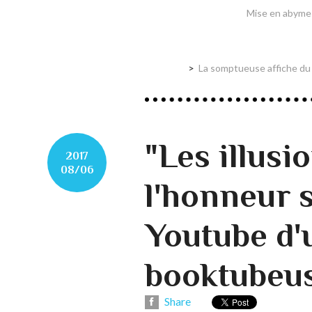
Mise en abyme 
La somptueuse affiche du 
"Les illusi
2017
08/06
l'honneur s
Youtube d'
booktubeu
Share