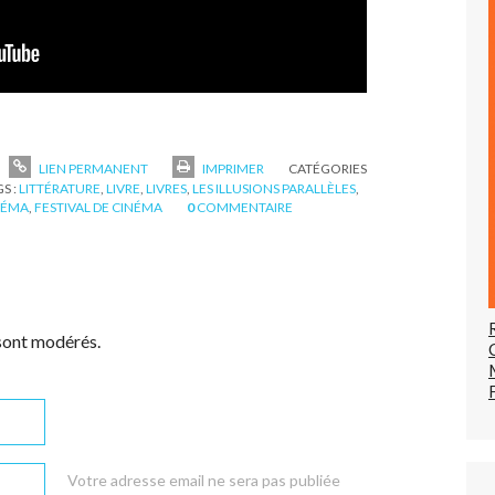
LIEN PERMANENT
IMPRIMER
CATÉGORIES
S :
LITTÉRATURE
,
LIVRE
,
LIVRES
,
LES ILLUSIONS PARALLÈLES
,
INÉMA
,
FESTIVAL DE CINÉMA
0
COMMENTAIRE
sont modérés.
Votre adresse email ne sera pas publiée