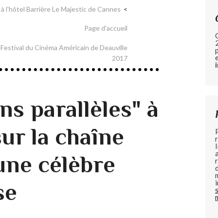
à l'hôtel Barrière Le Majestic de Cannes
Page d'accueil
Festival du Cinéma Américain de Deauville
2017
ons parallèles" à
ur la chaîne
une célèbre
se