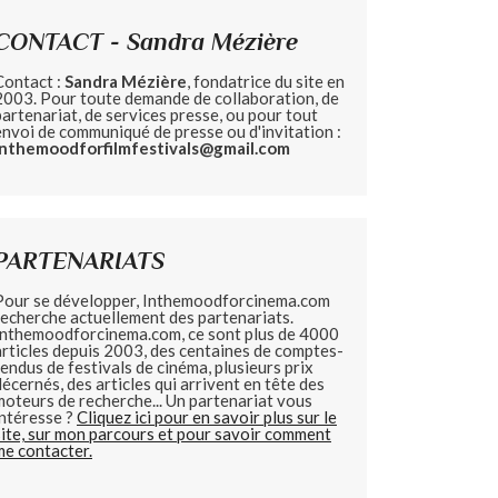
CONTACT - Sandra Mézière
Contact :
Sandra Mézière
, fondatrice du site en
2003. Pour toute demande de collaboration, de
partenariat, de services presse, ou pour tout
envoi de communiqué de presse ou d'invitation :
inthemoodforfilmfestivals@gmail.com
PARTENARIATS
Pour se développer, Inthemoodforcinema.com
recherche actuellement des partenariats.
Inthemoodforcinema.com, ce sont plus de 4000
articles depuis 2003, des centaines de comptes-
rendus de festivals de cinéma, plusieurs prix
décernés, des articles qui arrivent en tête des
moteurs de recherche... Un partenariat vous
intéresse ?
Cliquez ici pour en savoir plus sur le
site, sur mon parcours et pour savoir comment
me contacter.