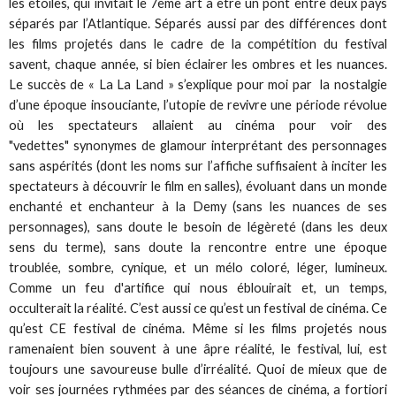
les étoiles, qui invitait le 7ème art à être un pont entre deux pays
séparés par l’Atlantique. Séparés aussi par des différences dont
les films projetés dans le cadre de la compétition du festival
savent, chaque année, si bien éclairer les ombres et les nuances.
Le succès de « La La Land » s’explique pour moi par la nostalgie
d’une époque insouciante, l’utopie de revivre une période révolue
où les spectateurs allaient au cinéma pour voir des
"vedettes" synonymes de glamour interprétant des personnages
sans aspérités (dont les noms sur l’affiche suffisaient à inciter les
spectateurs à découvrir le film en salles), évoluant dans un monde
enchanté et enchanteur à la Demy (sans les nuances de ses
personnages), sans doute le besoin de légèreté (dans les deux
sens du terme), sans doute la rencontre entre une époque
troublée, sombre, cynique, et un mélo coloré, léger, lumineux.
Comme un feu d'artifice qui nous éblouirait et, un temps,
occulterait la réalité. C’est aussi ce qu’est un festival de cinéma. Ce
qu’est CE festival de cinéma. Même si les films projetés nous
ramenaient bien souvent à une âpre réalité, le festival, lui, est
toujours une savoureuse bulle d’irréalité. Quoi de mieux que de
voir ses journées rythmées par des séances de cinéma, a fortiori