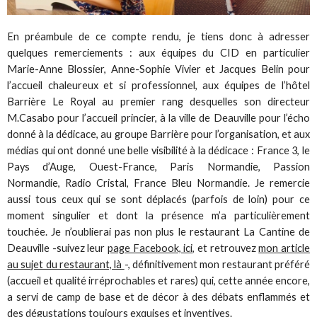
En préambule de ce compte rendu, je tiens donc à adresser
quelques remerciements : aux équipes du CID en particulier
Marie-Anne Blossier, Anne-Sophie Vivier et Jacques Belin pour
l’accueil chaleureux et si professionnel, aux équipes de l’hôtel
Barrière Le Royal au premier rang desquelles son directeur
M.Casabo pour l’accueil princier, à la ville de Deauville pour l’écho
donné à la dédicace, au groupe Barrière pour l’organisation, et aux
médias qui ont donné une belle visibilité à la dédicace : France 3, le
Pays d’Auge, Ouest-France, Paris Normandie, Passion
Normandie, Radio Cristal, France Bleu Normandie. Je remercie
aussi tous ceux qui se sont déplacés (parfois de loin) pour ce
moment singulier et dont la présence m’a particulièrement
touchée. Je n’oublierai pas non plus le restaurant La Cantine de
Deauville -suivez leur
page Facebook, ici,
et retrouvez
mon article
au sujet du restaurant, là
-, définitivement mon restaurant préféré
(accueil et qualité irréprochables et rares) qui, cette année encore,
a servi de camp de base et de décor à des débats enflammés et
des dégustations toujours exquises et inventives.