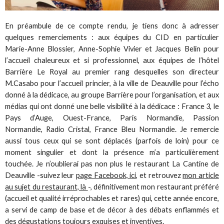
En préambule de ce compte rendu, je tiens donc à adresser
quelques remerciements : aux équipes du CID en particulier
Marie-Anne Blossier, Anne-Sophie Vivier et Jacques Belin pour
l’accueil chaleureux et si professionnel, aux équipes de l’hôtel
Barrière Le Royal au premier rang desquelles son directeur
M.Casabo pour l’accueil princier, à la ville de Deauville pour l’écho
donné à la dédicace, au groupe Barrière pour l’organisation, et aux
médias qui ont donné une belle visibilité à la dédicace : France 3, le
Pays d’Auge, Ouest-France, Paris Normandie, Passion
Normandie, Radio Cristal, France Bleu Normandie. Je remercie
aussi tous ceux qui se sont déplacés (parfois de loin) pour ce
moment singulier et dont la présence m’a particulièrement
touchée. Je n’oublierai pas non plus le restaurant La Cantine de
Deauville -suivez leur
page Facebook, ici,
et retrouvez
mon article
au sujet du restaurant, là
-, définitivement mon restaurant préféré
(accueil et qualité irréprochables et rares) qui, cette année encore,
a servi de camp de base et de décor à des débats enflammés et
des dégustations toujours exquises et inventives.