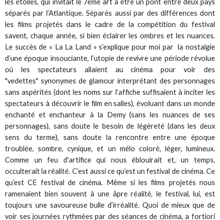
les étoiles, qui invitait le 7ème art à être un pont entre deux pays
séparés par l’Atlantique. Séparés aussi par des différences dont
les films projetés dans le cadre de la compétition du festival
savent, chaque année, si bien éclairer les ombres et les nuances.
Le succès de « La La Land » s’explique pour moi par la nostalgie
d’une époque insouciante, l’utopie de revivre une période révolue
où les spectateurs allaient au cinéma pour voir des
"vedettes" synonymes de glamour interprétant des personnages
sans aspérités (dont les noms sur l’affiche suffisaient à inciter les
spectateurs à découvrir le film en salles), évoluant dans un monde
enchanté et enchanteur à la Demy (sans les nuances de ses
personnages), sans doute le besoin de légèreté (dans les deux
sens du terme), sans doute la rencontre entre une époque
troublée, sombre, cynique, et un mélo coloré, léger, lumineux.
Comme un feu d'artifice qui nous éblouirait et, un temps,
occulterait la réalité. C’est aussi ce qu’est un festival de cinéma. Ce
qu’est CE festival de cinéma. Même si les films projetés nous
ramenaient bien souvent à une âpre réalité, le festival, lui, est
toujours une savoureuse bulle d’irréalité. Quoi de mieux que de
voir ses journées rythmées par des séances de cinéma, a fortiori