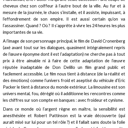
cheveux chez son coiffeur à l’autre bout de la ville. Au fur et à
mesure de la journée, le chaos s’installe, et il assiste, impuissant, à
l’effondrement de son empire. Il est aussi certain qu’on va
l’assassiner. Quand ? Où ? Il s’apprête à vivre les 24 heures les plus
importantes de sa vie.
A l’image de son personnage principal, le film de David Cronenberg
(axé avant tout sur les dialogues, quasiment intégralement repris
de l’œuvre éponyme dont il est l’adaptation) ne cherche pas à tout
prix à être aimable ni à faire de cette adaptation de l’œuvre
réputée inadaptable de Don Delillo un film grand public et
facilement accessible. Le film nous tient à distance (de la réalité et
des émotions) comme l’univers froid et aseptisé du véhicule d’Eric
Packer le tient à distance du monde extérieur. La limousine est son
univers mental, fou, déréglé où il additionne les rencontres comme
les chiffres sur son compte en banques : avec froideur et cynisme.
Dans ce monde où l’argent règne en maître, la sensibilité est
anesthésiée et Robert Pattinson est la vraie découverte (qui
aurait misé sur lui pour un tel rôle ?) et il fallait sans doute la folie