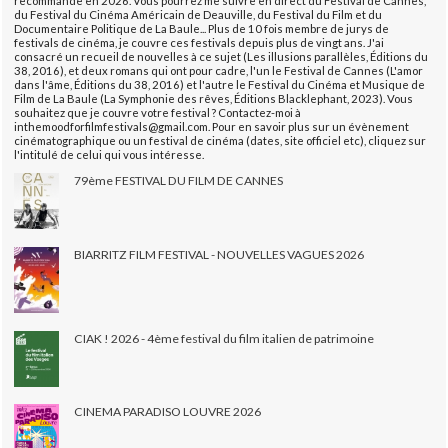
recommande en 2026. Vous pourrez me suivre en direct du Festival de Cannes,
du Festival du Cinéma Américain de Deauville, du Festival du Film et du
Documentaire Politique de La Baule... Plus de 10 fois membre de jurys de
festivals de cinéma, je couvre ces festivals depuis plus de vingt ans. J'ai
consacré un recueil de nouvelles à ce sujet (Les illusions parallèles, Éditions du
38, 2016), et deux romans qui ont pour cadre, l'un le Festival de Cannes (L'amor
dans l'âme, Éditions du 38, 2016) et l'autre le Festival du Cinéma et Musique de
Film de La Baule (La Symphonie des rêves, Éditions Blacklephant, 2023). Vous
souhaitez que je couvre votre festival ? Contactez-moi à
inthemoodforfilmfestivals@gmail.com. Pour en savoir plus sur un évènement
cinématographique ou un festival de cinéma (dates, site officiel etc), cliquez sur
l'intitulé de celui qui vous intéresse.
79ème FESTIVAL DU FILM DE CANNES
BIARRITZ FILM FESTIVAL - NOUVELLES VAGUES 2026
CIAK ! 2026 - 4ème festival du film italien de patrimoine
CINEMA PARADISO LOUVRE 2026