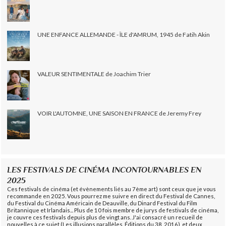
UNE ENFANCE ALLEMANDE - ÎLE d'AMRUM, 1945 de Fatih Akin
VALEUR SENTIMENTALE de Joachim Trier
VOIR L'AUTOMNE, UNE SAISON EN FRANCE de Jeremy Frey
LES FESTIVALS DE CINÉMA INCONTOURNABLES EN
2025
Ces festivals de cinéma (et évènements liés au 7ème art) sont ceux que je vous
recommande en 2025. Vous pourrez me suivre en direct du Festival de Cannes,
du Festival du Cinéma Américain de Deauville, du Dinard Festival du Film
Britannique et Irlandais... Plus de 10 fois membre de jurys de festivals de cinéma,
je couvre ces festivals depuis plus de vingt ans. J'ai consacré un recueil de
nouvelles à ce sujet (Les illusions parallèles, Éditions du 38, 2016), et deux