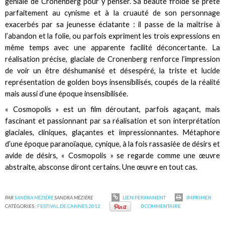
géniale de Cronenberg pour y penser. Sa beauté froide se prête
parfaitement au cynisme et à la cruauté de son personnage
exacerbés par sa jeunesse éclatante : il passe de la maîtrise à
l’abandon et la folie, ou parfois expriment les trois expressions en
même temps avec une apparente facilité déconcertante. La
réalisation précise, glaciale de Cronenberg renforce l’impression
de voir un être déshumanisé et désespéré, la triste et lucide
représentation de golden boys insensibilisés, coupés de la réalité
mais aussi d’une époque insensibilisée.
« Cosmopolis » est un film déroutant, parfois agaçant, mais
fascinant et passionnant par sa réalisation et son interprétation
glaciales, cliniques, glaçantes et impressionnantes. Métaphore
d’une époque paranoïaque, cynique, à la fois rassasiée de désirs et
avide de désirs, « Cosmopolis » se regarde comme une œuvre
abstraite, absconse diront certains. Une œuvre en tout cas.
PAR
SANDRA MÉZIÈRE
SANDRA MÉZIÈRE
LIEN PERMANENT
IMPRIMER
CATÉGORIES :
FESTIVAL DE CANNES 2012
0
COMMENTAIRE