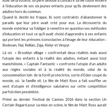
isolé de la société, un père dévoué a consacré sa vie toute entière
à l’éducation de ses six jeunes enfants pour qu’ils deviennent des
adultes hors du commun.
Quand le destin les frappe, ils sont contraints d’abandonner le
paradis que leur père avait créé pour eux. La découverte du
monde extérieur va l’obliger à remettre en question ses méthodes
d’éducation et tout ce qu’il avait choisi d’apprendre à ses enfants
qui portent les prénoms iconoclastes à l’image de leur éducation :
Bodevan, Nai, Rellian, Zaja, Kielyr et Vespyr.
Là où « Brooklyn village » confrontait deux réalités mais aussi
l’utopie des enfants à la réalité des adultes, évitant aussi tout
manichéisme, « Captain Fantastic » confronte l’utopie d’un adulte
aux règles sociales et à la réalité du monde, celui de la
consommation loin de la forêt protectrice, sorte d’Eden coupé du
monde, où la famille vit. Le film de Matt Ross a fait souffler un
vent d’utopie et d’intelligence salutaires sur cette compétition
parfois bien pessimiste.
Primé au dernier Festival de Cannes 2016 dans la section Un
Certain Regard pour sa mise en scène, le film de Matt Ross aurait