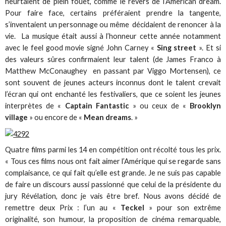
heurtaient de plein fouet, comme le revers de l’American dream.
Pour faire face, certains préféraient prendre la tangente,
s’inventaient un personnage ou même décidaient de renoncer à la
vie. La musique était aussi à l’honneur cette année notamment
avec le feel good movie signé John Carney «
Sing street
». Et si
des valeurs sûres confirmaient leur talent (de James Franco à
Matthew McConaughey en passant par Viggo Mortensen), ce
sont souvent de jeunes acteurs inconnus dont le talent crevait
l’écran qui ont enchanté les festivaliers, que ce soient les jeunes
interprètes de «
Captain Fantastic
» ou ceux de «
Brooklyn
village
» ou encore de «
Mean dreams
. »
Quatre films parmi les 14 en compétition ont récolté tous les prix.
« Tous ces films nous ont fait aimer l’Amérique qui se regarde sans
complaisance, ce qui fait qu’elle est grande. Je ne suis pas capable
de faire un discours aussi passionné que celui de la présidente du
jury Révélation, donc je vais être bref. Nous avons décidé de
remettre deux Prix : l’un au «
Teckel
» pour son extrême
originalité, son humour, la proposition de cinéma remarquable,