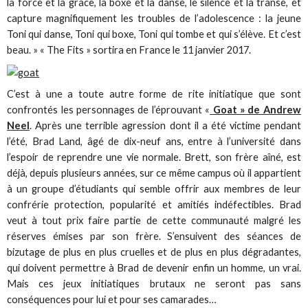
la force et la grâce, la boxe et la danse, le silence et la transe, et
capture magnifiquement les troubles de l’adolescence : la jeune
Toni qui danse, Toni qui boxe, Toni qui tombe et qui s’élève. Et c’est
beau. » « The Fits » sortira en France le 11 janvier 2017.
C’est à une a toute autre forme de rite initiatique que sont
confrontés les personnages de l’éprouvant «
Goat » de Andrew
Neel
. Après une terrible agression dont il a été victime pendant
l’été, Brad Land, âgé de dix-neuf ans, entre à l’université dans
l’espoir de reprendre une vie normale. Brett, son frère aîné, est
déjà, depuis plusieurs années, sur ce même campus où il appartient
à un groupe d’étudiants qui semble offrir aux membres de leur
confrérie protection, popularité et amitiés indéfectibles. Brad
veut à tout prix faire partie de cette communauté malgré les
réserves émises par son frère. S’ensuivent des séances de
bizutage de plus en plus cruelles et de plus en plus dégradantes,
qui doivent permettre à Brad de devenir enfin un homme, un vrai.
Mais ces jeux initiatiques brutaux ne seront pas sans
conséquences pour lui et pour ses camarades…