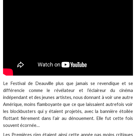
Le Festival de Deauville plus que jamais se revendique et se
différencie comme le révélateur et l’éclaireur du cinéma
indépendant et des jeunes artistes, nous donnant à voir une autre
Amérique, moins flamboyante que ce que laissaient autrefois voir
les blockbusters qui y étaient projetés, avec la bannière étoilée
flottant fièrement dans l’air au dénouement. Elle fut cette fois
souvent écornée…
Les Premières n’en étaient ainsi cette année pas moins critiques