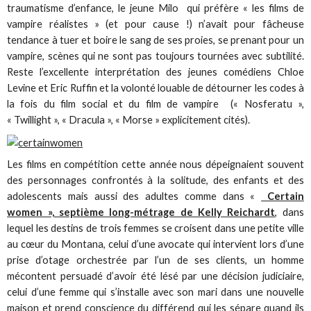
traumatisme d’enfance, le jeune Milo qui préfère « les films de
vampire réalistes » (et pour cause !) n’avait pour fâcheuse
tendance à tuer et boire le sang de ses proies, se prenant pour un
vampire, scènes qui ne sont pas toujours tournées avec subtilité.
Reste l’excellente interprétation des jeunes comédiens Chloe
Levine et Eric Ruffin et la volonté louable de détourner les codes à
la fois du film social et du film de vampire (« Nosferatu »,
« Twillight », « Dracula », « Morse » explicitement cités).
Les films en compétition cette année nous dépeignaient souvent
des personnages confrontés à la solitude, des enfants et des
adolescents mais aussi des adultes comme dans «
Certain
women », septième long-métrage de Kelly Reichardt
, dans
lequel les destins de trois femmes se croisent dans une petite ville
au cœur du Montana, celui d’une avocate qui intervient lors d’une
prise d’otage orchestrée par l’un de ses clients, un homme
mécontent persuadé d’avoir été lésé par une décision judiciaire,
celui d’une femme qui s’installe avec son mari dans une nouvelle
maison et prend conscience du différend qui les sépare quand ils