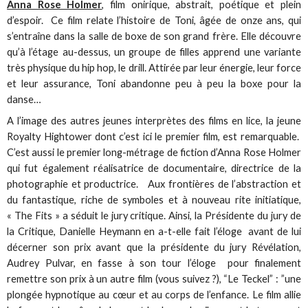
Anna Rose Holmer
, film onirique, abstrait, poétique et plein
d’espoir. Ce film relate l’histoire de Toni, âgée de onze ans, qui
s’entraîne dans la salle de boxe de son grand frère. Elle découvre
qu’à l’étage au-dessus, un groupe de filles apprend une variante
très physique du hip hop, le drill. Attirée par leur énergie, leur force
et leur assurance, Toni abandonne peu à peu la boxe pour la
danse…
A l’image des autres jeunes interprètes des films en lice, la jeune
Royalty Hightower dont c’est ici le premier film, est remarquable.
C’est aussi le premier long-métrage de fiction d’Anna Rose Holmer
qui fut également réalisatrice de documentaire, directrice de la
photographie et productrice. Aux frontières de l’abstraction et
du fantastique, riche de symboles et à nouveau rite initiatique,
« The Fits » a séduit le jury critique. Ainsi, la Présidente du jury de
la Critique, Danielle Heymann en a-t-elle fait l’éloge avant de lui
décerner son prix avant que la présidente du jury Révélation,
Audrey Pulvar, en fasse à son tour l’éloge pour finalement
remettre son prix à un autre film (vous suivez ?), “Le Teckel” : ”une
plongée hypnotique au cœur et au corps de l’enfance. Le film allie