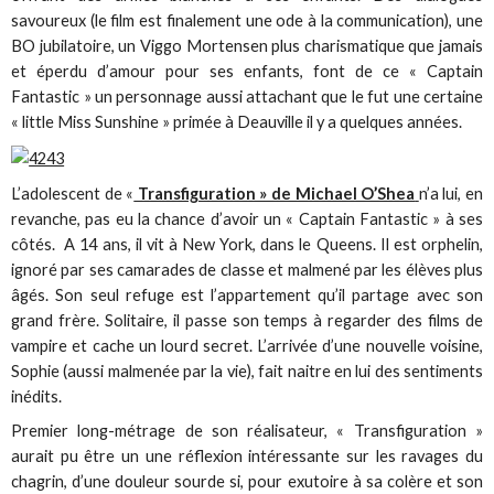
savoureux (le film est finalement une ode à la communication), une
BO jubilatoire, un Viggo Mortensen plus charismatique que jamais
et éperdu d’amour pour ses enfants, font de ce « Captain
Fantastic » un personnage aussi attachant que le fut une certaine
« little Miss Sunshine » primée à Deauville il y a quelques années.
L’adolescent de «
Transfiguration » de Michael O’Shea
n’a lui, en
revanche, pas eu la chance d’avoir un « Captain Fantastic » à ses
côtés. A 14 ans, il vit à New York, dans le Queens. Il est orphelin,
ignoré par ses camarades de classe et malmené par les élèves plus
âgés. Son seul refuge est l’appartement qu’il partage avec son
grand frère. Solitaire, il passe son temps à regarder des films de
vampire et cache un lourd secret. L’arrivée d’une nouvelle voisine,
Sophie (aussi malmenée par la vie), fait naitre en lui des sentiments
inédits.
Premier long-métrage de son réalisateur, « Transfiguration »
aurait pu être un une réflexion intéressante sur les ravages du
chagrin, d’une douleur sourde si, pour exutoire à sa colère et son