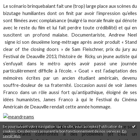
Le scénario brinquebalant fait une (trop) large place aux scènes du
bizutage humiliantes dont on finit par avoir l’impression qu’elles
sont filmées avec complaisance (malgré la morale finale qui dénote
avec le reste du film et lui fait perdre toute crédibilité) et qui en
suscitent un profond malaise. Documentariste, Andrew Neel
signe ici son deuxième long-métrage après avoir produit « Stand
clear of the closing doors » de Sam Fleischner, prix du jury au
Festival de Deauville 2013, l’histoire de Ricky, un jeune autiste qui
s’enfuyait dans le métro après avoir passé une journée
particulièrement difficile à l’école. « Goat » est l’adaptation des
mémoires écrites par un ancien étudiant américain, devenu
souffre-douleur de sa fraternité. L’occasion aussi de voir James
Franco dans un rôle aussi fort qu’antipathique, éloigné de ses
idées humanistes, James Franco à qui le Festival du Cinéma
Américain de Deauville rendait cette année hommage.
En poursuivant votre navigation sur ce site, vous acceptez l'utilisation de
Dans
« Mean dreams » de Nathan Morlando,
à nouveau ce sont
cookies. Ces derniers assurent le bon fonctionnement de nos services.
En
des enfants confrontés à des problèmes (et c’est un
savoir plus
.