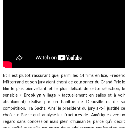
Et il est plutôt rassurant que, parmi les 14 films en lice, Frédéric
Mitterrand et son jury aient choisi de couronner du Grand Prix le
film le plus bienveillant et le plus délicat de cette sélection, le
sensible «
Brooklyn village
» (actuellement en salles et à voir
absolument) réalisé par un habitué de Deauville et de sa
compétition, Ira Sachs. Ainsi le président du jury a-t-il justifié ce
choix : « Parce qu’il analyse les fractures de l’Amérique avec un
regard sans concession mais plein d’humanité, parce qu’il décrit
une amitié merveilleuse entre deux adolescents confrontés aux