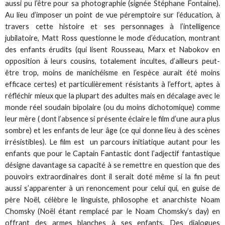
aussi pu l’être pour sa photographie (signée Stéphane Fontaine).
Au lieu d’imposer un point de vue péremptoire sur l’éducation, à
travers cette histoire et ses personnages à l’intelligence
jubilatoire, Matt Ross questionne le mode d’éducation, montrant
des enfants érudits (qui lisent Rousseau, Marx et Nabokov en
opposition à leurs cousins, totalement incultes, d’ailleurs peut-
être trop, moins de manichéisme en l’espèce aurait été moins
efficace certes) et particulièrement résistants à l’effort, aptes à
réfléchir mieux que la plupart des adultes mais en décalage avec le
monde réel soudain bipolaire (ou du moins dichotomique) comme
leur mère ( dont l’absence si présente éclaire le film d’une aura plus
sombre) et les enfants de leur âge (ce qui donne lieu à des scènes
irrésistibles). Le film est un parcours initiatique autant pour les
enfants que pour le Captain Fantastic dont l’adjectif fantastique
désigne davantage sa capacité à se remettre en question que des
pouvoirs extraordinaires dont il serait doté même si la fin peut
aussi s’apparenter à un renoncement pour celui qui, en guise de
père Noël, célèbre le linguiste, philosophe et anarchiste Noam
Chomsky (Noël étant remplacé par le Noam Chomsky’s day) en
offrant des armes blanches à ses enfants. Des dialogues