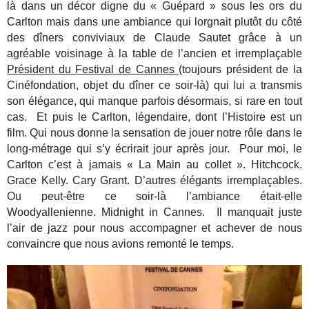
là dans un décor digne du « Guépard » sous les ors du
Carlton mais dans une ambiance qui lorgnait plutôt du côté
des dîners conviviaux de Claude Sautet grâce à un
agréable voisinage à la table de l’ancien et irremplaçable
Président du Festival de Cannes
(toujours président de la
Cinéfondation, objet du dîner ce soir-là) qui lui a transmis
son élégance, qui manque parfois désormais, si rare en tout
cas. Et puis le Carlton, légendaire, dont l’Histoire est un
film. Qui nous donne la sensation de jouer notre rôle dans le
long-métrage qui s’y écrirait jour après jour. Pour moi, le
Carlton c’est à jamais « La Main au collet ». Hitchcock.
Grace Kelly. Cary Grant. D’autres élégants irremplaçables.
Ou peut-être ce soir-là l’ambiance était-elle
Woodyallenienne. Midnight in Cannes. Il manquait juste
l’air de jazz pour nous accompagner et achever de nous
convaincre que nous avions remonté le temps.