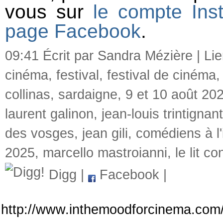
vous sur
le compte Ins
page Facebook
.
09:41 Écrit par Sandra Mézière |
Li
cinéma
,
festival
,
festival de cinéma
collinas
,
sardaigne
,
9 et 10 août 20
laurent galinon
,
jean-louis trintignant
des vosges
,
jean gili
,
comédiens à l'
2025
,
marcello mastroianni
,
le lit co
Digg
|
Facebook
|
http://www.inthemoodforcinema.com/ar