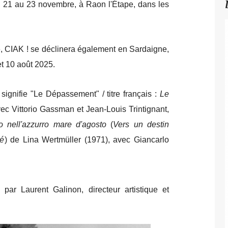
du 21 au 23 novembre, à Raon l'Étape, dans les
e, CIAK ! se déclinera également en Sardaigne,
et 10 août 2025.
signifie "Le Dépassement" / titre français :
Le
vec Vittorio Gassman et Jean-Louis Trintignant,
no nell'azzurro mare d'agosto
(
Vers un destin
té
) de Lina Wertmüller (1971), avec Giancarlo
ar Laurent Galinon, directeur artistique et