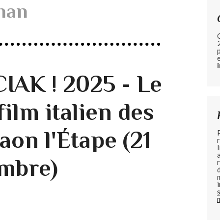
sman
IAK ! 2025 - Le
film italien des
aon l'Étape (21
mbre)