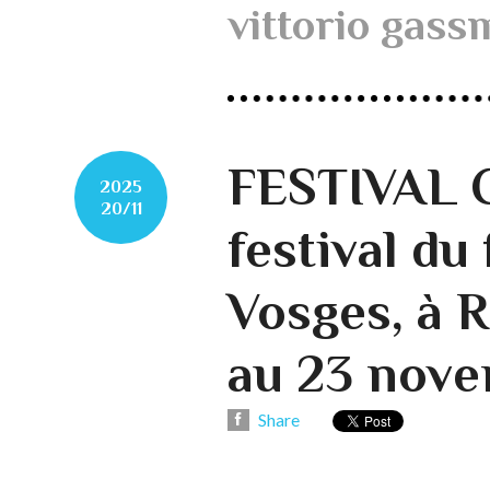
vittorio gas
FESTIVAL C
2025
20/11
festival du 
Vosges, à R
au 23 nove
Share