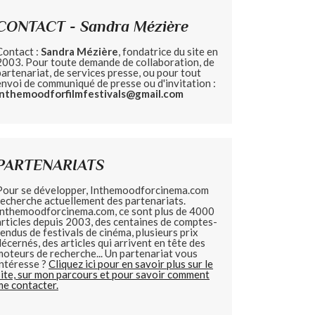
CONTACT - Sandra Mézière
Contact :
Sandra Mézière
, fondatrice du site en
2003. Pour toute demande de collaboration, de
partenariat, de services presse, ou pour tout
envoi de communiqué de presse ou d'invitation :
inthemoodforfilmfestivals@gmail.com
PARTENARIATS
Pour se développer, Inthemoodforcinema.com
recherche actuellement des partenariats.
Inthemoodforcinema.com, ce sont plus de 4000
articles depuis 2003, des centaines de comptes-
rendus de festivals de cinéma, plusieurs prix
décernés, des articles qui arrivent en tête des
moteurs de recherche... Un partenariat vous
intéresse ?
Cliquez ici pour en savoir plus sur le
site, sur mon parcours et pour savoir comment
me contacter.