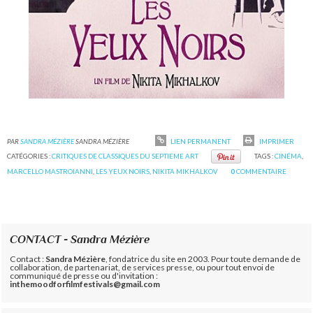
PAR
SANDRA MÉZIÈRE
SANDRA MÉZIÈRE
LIEN PERMANENT
IMPRIMER
CATÉGORIES :
CRITIQUES DE CLASSIQUES DU SEPTIEME ART
TAGS :
CINÉMA
,
MARCELLO MASTROIANNI
,
LES YEUX NOIRS
,
NIKITA MIKHALKOV
0
COMMENTAIRE
CONTACT - Sandra Mézière
Contact :
Sandra Mézière
, fondatrice du site en 2003. Pour toute demande de
collaboration, de partenariat, de services presse, ou pour tout envoi de
communiqué de presse ou d'invitation :
inthemoodforfilmfestivals@gmail.com