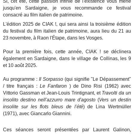
Si, cet été, cette passion infinie de l'existence vous mène
jusqu'en Sardaigne, je vous recommande ce festival
consacré au film italien de patrimoine.
L'édition 2025 de CIAK !, qui sera ainsi la troisième édition
du festival du film italien de patrimoine, aura lieu du 21 au
23 novembre, à Raon l'Étape, dans les Vosges.
Pour la première fois, cette année, CIAK ! se déclinera
également en Sardaigne, dans le village de Collinas, les 9
et 10 août 2025.
Au programme :
Il Sorpasso
(qui signifie "Le Dépassement"
/ titre français :
Le Fanfaron
) de Dino Risi (1962) avec
Vittorio Gassman et Jean-Louis Trintignant, et
Travolti da un
insolito destino nell'azzurro mare d'agosto
(
Vers un destin
insolite sur les flots bleus de l'été
) de Lina Wertmüller
(1971), avec Giancarlo Giannini.
Ces séances seront présentées par Laurent Galinon,