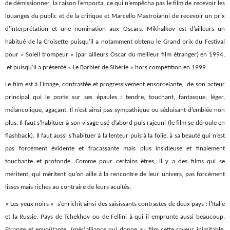
de démissionner, la raison l’emporta, ce qui n’empêcha pas le film de recevoir les
louanges du public et de la critique et Marcello Mastroianni de recevoir un prix
d’interprétation et une nomination aux Oscars. Mikhalkov est d’ailleurs un
habitué de la Croisette puisqu’il a notamment obtenu le Grand prix du Festival
pour « Soleil trompeur » (par ailleurs Oscar du meilleur film étranger) en 1994,
et puisqu’il a présenté « Le Barbier de Sibérie » hors compétition en 1999.
Le film est à l’image, contrastée et progressivement ensorcelante, de son acteur
principal qui le porte sur ses épaules : tendre, touchant, fantasque, léger,
mélancolique, agaçant. Il n’est ainsi pas sympathique ou séduisant d’emblée non
plus. Il faut s’habituer à son visage usé d’abord puis rajeuni (le film se déroule en
flashback). Il faut aussi s’habituer à la lenteur puis à la folie, à sa beauté qui n’est
pas forcément évidente et fracassante mais plus insidieuse et finalement
touchante et profonde. Comme pour certains êtres, il y a des films qui se
méritent, qui méritent qu’on aille à la rencontre de leur univers, pas forcément
lisses mais riches au contraire de leurs acuités.
« Les yeux noirs » s’enrichit ainsi des saisissants contrastes de deux pays : l’Italie
et la Russie. Pays de Tchekhov ou de Fellini à qui il emprunte aussi beaucoup.
Etrange et envoûtante (més)alliance qui donne au film cette saveur inimitable,