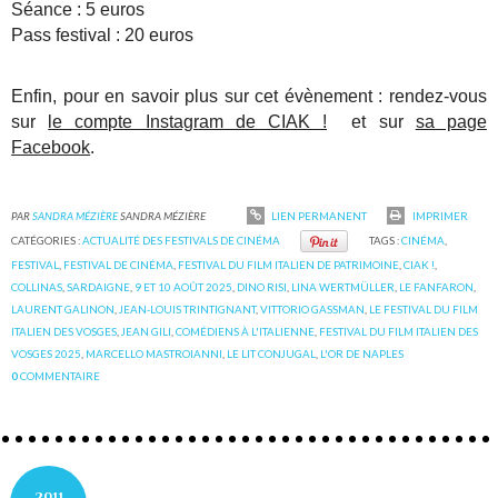
Séance : 5 euros
Pass festival : 20 euros
Enfin, pour en savoir plus sur cet évènement : rendez-vous
sur
le compte Instagram de CIAK !
et sur
sa page
Facebook
.
PAR
SANDRA MÉZIÈRE
SANDRA MÉZIÈRE
LIEN PERMANENT
IMPRIMER
CATÉGORIES :
ACTUALITÉ DES FESTIVALS DE CINÉMA
TAGS :
CINÉMA
,
FESTIVAL
,
FESTIVAL DE CINÉMA
,
FESTIVAL DU FILM ITALIEN DE PATRIMOINE
,
CIAK !
,
COLLINAS
,
SARDAIGNE
,
9 ET 10 AOÛT 2025
,
DINO RISI
,
LINA WERTMÜLLER
,
LE FANFARON
,
LAURENT GALINON
,
JEAN-LOUIS TRINTIGNANT
,
VITTORIO GASSMAN
,
LE FESTIVAL DU FILM
ITALIEN DES VOSGES
,
JEAN GILI
,
COMÉDIENS À L'ITALIENNE
,
FESTIVAL DU FILM ITALIEN DES
VOSGES 2025
,
MARCELLO MASTROIANNI
,
LE LIT CONJUGAL
,
L'OR DE NAPLES
0
COMMENTAIRE
2011