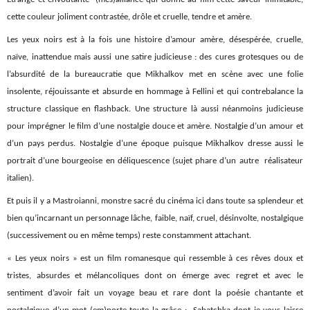
cette couleur joliment contrastée, drôle et cruelle, tendre et amère.
Les yeux noirs est à la fois une histoire d’amour amère, désespérée, cruelle,
naïve, inattendue mais aussi une satire judicieuse : des cures grotesques ou de
l’absurdité de la bureaucratie que Mikhalkov met en scène avec une folie
insolente, réjouissante et absurde en hommage à Fellini et qui contrebalance la
structure classique en flashback. Une structure là aussi néanmoins judicieuse
pour imprégner le film d’une nostalgie douce et amère. Nostalgie d’un amour et
d’un pays perdus. Nostalgie d’une époque puisque Mikhalkov dresse aussi le
portrait d’une bourgeoise en déliquescence (sujet phare d’un autre réalisateur
italien).
Et puis il y a Mastroianni, monstre sacré du cinéma ici dans toute sa splendeur et
bien qu’incarnant un personnage lâche, faible, naïf, cruel, désinvolte, nostalgique
(successivement ou en même temps) reste constamment attachant.
« Les yeux noirs » est un film romanesque qui ressemble à ces rêves doux et
tristes, absurdes et mélancoliques dont on émerge avec regret et avec le
sentiment d’avoir fait un voyage beau et rare dont la poésie chantante et