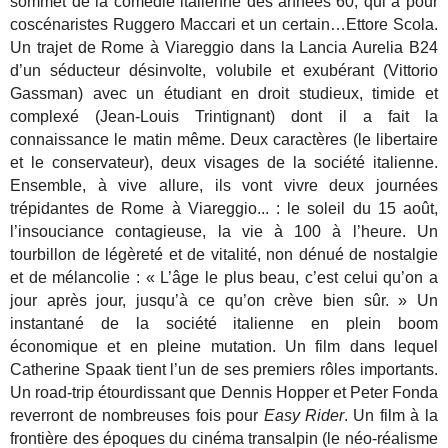
sommet de la comédie italienne des années 60, qui a pour
coscénaristes Ruggero Maccari et un certain…Ettore Scola.
Un trajet de Rome à Viareggio dans la Lancia Aurelia B24
d’un séducteur désinvolte, volubile et exubérant (Vittorio
Gassman) avec un étudiant en droit studieux, timide et
complexé (Jean-Louis Trintignant) dont il a fait la
connaissance le matin même. Deux caractères (le libertaire
et le conservateur), deux visages de la société italienne.
Ensemble, à vive allure, ils vont vivre deux journées
trépidantes de Rome à Viareggio... : le soleil du 15 août,
l’insouciance contagieuse, la vie à 100 à l’heure. Un
tourbillon de légèreté et de vitalité, non dénué de nostalgie
et de mélancolie : « L’âge le plus beau, c’est celui qu’on a
jour après jour, jusqu’à ce qu’on crève bien sûr. » Un
instantané de la société italienne en plein boom
économique et en pleine mutation. Un film dans lequel
Catherine Spaak tient l’un de ses premiers rôles importants.
Un road-trip étourdissant que Dennis Hopper et Peter Fonda
reverront de nombreuses fois pour
Easy Rider
. Un film à la
frontière des époques du cinéma transalpin (le néo-réalisme