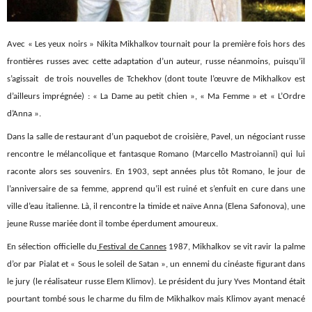
Avec « Les yeux noirs » Nikita Mikhalkov tournait pour la première fois hors des
frontières russes avec cette adaptation d’un auteur, russe néanmoins, puisqu’il
s’agissait de trois nouvelles de Tchekhov (dont toute l’œuvre de Mikhalkov est
d’ailleurs imprégnée) : « La Dame au petit chien », « Ma Femme » et « L’Ordre
d’Anna ».
Dans la salle de restaurant d’un paquebot de croisière, Pavel, un négociant russe
rencontre le mélancolique et fantasque Romano (Marcello Mastroianni) qui lui
raconte alors ses souvenirs. En 1903, sept années plus tôt Romano, le jour de
l’anniversaire de sa femme, apprend qu’il est ruiné et s’enfuit en cure dans une
ville d’eau italienne. Là, il rencontre la timide et naïve Anna (Elena Safonova), une
jeune Russe mariée dont il tombe éperdument amoureux.
En sélection officielle du
Festival de Cannes
1987, Mikhalkov se vit ravir la palme
d’or par Pialat et « Sous le soleil de Satan », un ennemi du cinéaste figurant dans
le jury (le réalisateur russe Elem Klimov). Le président du jury Yves Montand était
pourtant tombé sous le charme du film de Mikhalkov mais Klimov ayant menacé