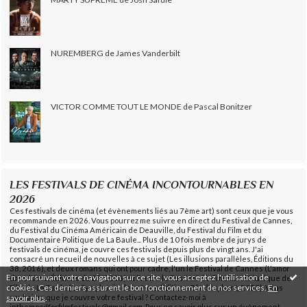
NUREMBERG de James Vanderbilt
VICTOR COMME TOUT LE MONDE de Pascal Bonitzer
LES FESTIVALS DE CINÉMA INCONTOURNABLES EN
2026
Ces festivals de cinéma (et évènements liés au 7ème art) sont ceux que je vous
recommande en 2026. Vous pourrez me suivre en direct du Festival de Cannes,
du Festival du Cinéma Américain de Deauville, du Festival du Film et du
Documentaire Politique de La Baule... Plus de 10 fois membre de jurys de
festivals de cinéma, je couvre ces festivals depuis plus de vingt ans. J'ai
consacré un recueil de nouvelles à ce sujet (Les illusions parallèles, Éditions du
38, 2016), et deux romans qui ont pour cadre, l'un le Festival de Cannes (L'amor
En poursuivant votre navigation sur ce site, vous acceptez l'utilisation de
dans l'âme, Éditions du 38, 2016) et l'autre le Festival du Cinéma et Musique de
cookies. Ces derniers assurent le bon fonctionnement de nos services.
En
Film de La Baule (La Symphonie des rêves, Éditions Blacklephant, 2023). Vous
savoir plus
.
souhaitez que je couvre votre festival ? Contactez-moi à
inthemoodforfilmfestivals@gmail.com. Pour en savoir plus sur un évènement