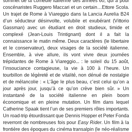
sommet de la comédie italienne des années 60, qui a pour
coscénaristes Ruggero Maccari et un certain…Ettore Scola.
Un trajet de Rome à Viareggio dans la Lancia Aurelia B24
d’un séducteur désinvolte, volubile et exubérant (Vittorio
Gassman) avec un étudiant en droit studieux, timide et
complexé (Jean-Louis Trintignant) dont il a fait la
connaissance le matin même. Deux caractères (le libertaire
et le conservateur), deux visages de la société italienne.
Ensemble, à vive allure, ils vont vivre deux journées
trépidantes de Rome à Viareggio... : le soleil du 15 août,
l’insouciance contagieuse, la vie à 100 à l’heure. Un
tourbillon de légèreté et de vitalité, non dénué de nostalgie
et de mélancolie : « L’âge le plus beau, c’est celui qu’on a
jour après jour, jusqu’à ce qu’on crève bien sûr. » Un
instantané de la société italienne en plein boom
économique et en pleine mutation. Un film dans lequel
Catherine Spaak tient l’un de ses premiers rôles importants.
Un road-trip étourdissant que Dennis Hopper et Peter Fonda
reverront de nombreuses fois pour
Easy Rider
. Un film à la
frontière des époques du cinéma transalpin (le néo-réalisme