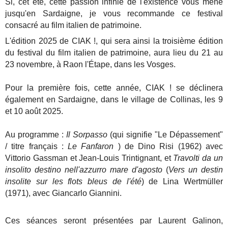
Si, cet été, cette passion infinie de l'existence vous mène
jusqu'en Sardaigne, je vous recommande ce festival
consacré au film italien de patrimoine.
L'édition 2025 de CIAK !, qui sera ainsi la troisième édition
du festival du film italien de patrimoine, aura lieu du 21 au
23 novembre, à Raon l'Étape, dans les Vosges.
Pour la première fois, cette année, CIAK ! se déclinera
également en Sardaigne, dans le village de Collinas, les 9
et 10 août 2025.
Au programme :
Il Sorpasso
(qui signifie "Le Dépassement"
/ titre français :
Le Fanfaron
) de Dino Risi (1962) avec
Vittorio Gassman et Jean-Louis Trintignant, et
Travolti da un
insolito destino nell'azzurro mare d'agosto
(
Vers un destin
insolite sur les flots bleus de l'été
) de Lina Wertmüller
(1971), avec Giancarlo Giannini.
Ces séances seront présentées par Laurent Galinon,