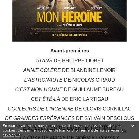
Avant-premières
16 ANS
DE PHILIPPE LIORET
ANNIE COLÈRE
DE BLANDINE LENOIR
L'ASTRONAUTE
DE NICOLAS GIRAUD
C'EST MON HOMME
DE GUILLAUME BUREAU
CET ÉTÉ-LÀ
DE ERIC LARTIGAU
COULEURS DE L'INCENDIE
DE CLOVIS CORNILLAC
DE GRANDES ESPÉRANCES
DE SYLVAIN DESCLOUS
En poursuivant votre navigation sur ce site, vous acceptez l'utilisation de
EN PLEIN FEU
DE QUENTIN REYNAUD
cookies. Ces derniers assurent le bon fonctionnement de nos services.
En
savoir plus
.
LA GRANDE MAGIE
DE NOÉMIE LVOVSKY