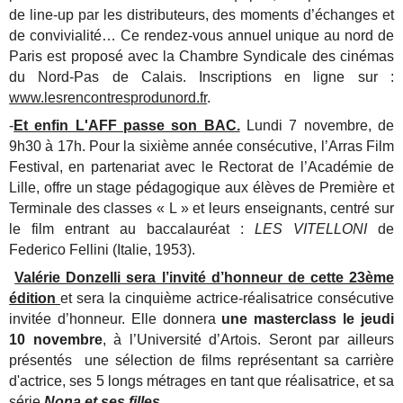
de line-up
par les distributeurs, des moments d’échanges et
de convivialité…
Ce rendez-vous annuel unique au nord de
Paris est proposé avec la Chambre Syndicale des
cinémas
du Nord-Pas de Calais. I
nscriptions en ligne sur :
www.lesrencontresprodunord.fr
.
-
Et enfin L'AFF passe son BAC.
Lundi 7 novembre, de
9h30 à 17h. Pour la sixième année consécutive, l’Arras Film
Festival, en partenariat avec le Rectorat de l’Académie de
Lille, offre un stage pédagogique aux élèves de Première et
Terminale des classes « L » et leurs enseignants, centré sur
le film entrant au baccalauréat :
LES VITELLONI
de
Federico Fellini (Italie, 1953).
Valérie Donzelli sera l’invité d’honneur de cette 23ème
édition
et sera la cinquième actrice-réalisatrice consécutive
invitée d’honneur. Elle donnera
une masterclass le jeudi
10 novembre
, à l’Université d’Artois. Seront par ailleurs
présentés une sélection de films représentant sa carrière
d'actrice, ses 5 longs métrages en tant que réalisatrice, et sa
série
Nona et ses filles
.