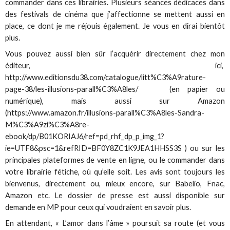
commander dans ces librairies. Plusieurs séances dédicaces dans
des festivals de cinéma que j’affectionne se mettent aussi en
place, ce dont je me réjouis également. Je vous en dirai bientôt
plus.
Vous pouvez aussi bien sûr l’acquérir directement chez mon
éditeur, ici,
http://www.editionsdu38.com/catalogue/litt%C3%A9rature-
page-38/les-illusions-parall%C3%A8les/ (en papier ou
numérique), mais aussi sur Amazon
(https://www.amazon.fr/illusions-parall%C3%A8les-Sandra-
M%C3%A9zi%C3%A8re-
ebook/dp/B01KORIAJ6/ref=pd_rhf_dp_p_img_1?
ie=UTF8&psc=1&refRID=BF0Y8ZC1K9JEA1HHSS3S ) ou sur les
principales plateformes de vente en ligne, ou le commander dans
votre librairie fétiche, où qu’elle soit. Les avis sont toujours les
bienvenus, directement ou, mieux encore, sur Babelio, Fnac,
Amazon etc. Le dossier de presse est aussi disponible sur
demande en MP pour ceux qui voudraient en savoir plus.
En attendant, « L’amor dans l’âme » poursuit sa route (et vous