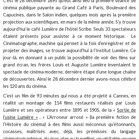
C’est le 28 décembre 1895 qu’eut ainsi lieu la première séance de
cinéma publique payante au Grand Café à Paris, Boulevard des
Capucines, dans le Salon indien, quelques mois après la première
projection aux scientifiques, en mars de la même année. S’y trouve
aujourd’hui le café Lumière de l’hôtel Scribe. Seuls 33 spectateurs
étaient présents pour assister à ce moment historique. Le
Cinématographe, machine qui permet à la fois d’enregistrer et de
projeter des images, se trouve aujourd’hui à l’Institut Lumière. Ce
jour-là, en donnant à un public la possibilité de voir des films sur
grand écran, les frères Louis et Auguste Lumière inventaient le
spectacle de cinéma moderne, dernière étape d’une longue chaîne
de découvertes. Ainsi le 28 décembre dernier avons-nous célébré
les 120 ans du cinéma.
C’est un film de 93 minutes qui nous a été projeté à Cannes, en
réalité un montage de 114 films restaurés réalisés par Louis
Lumière et ses opérateurs entre 1895 et 1905, de la «
Sortie de
l’usine Lumière »
, « L’Arroseur arrosé » (la première fiction de
l’Histoire du cinéma) à des films aussi méconnus qu’étonnants,
cocasses, maîtrisés avec, déjà, les prémisses du langage
cinématographique, du gros plan au travelling, un véritable voyage