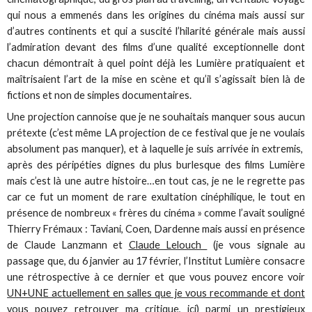
qui nous a emmenés dans les origines du cinéma mais aussi sur
d’autres continents et qui a suscité l’hilarité générale mais aussi
l’admiration devant des films d’une qualité exceptionnelle dont
chacun démontrait à quel point déjà les Lumière pratiquaient et
maîtrisaient l’art de la mise en scène et qu’il s’agissait bien là de
fictions et non de simples documentaires.
Une projection cannoise que je ne souhaitais manquer sous aucun
prétexte (c’est même LA projection de ce festival que je ne voulais
absolument pas manquer), et à laquelle je suis arrivée in extremis,
après des péripéties dignes du plus burlesque des films Lumière
mais c’est là une autre histoire…en tout cas, je ne le regrette pas
car ce fut un moment de rare exultation cinéphilique, le tout en
présence de nombreux « frères du cinéma » comme l’avait souligné
Thierry Frémaux : Taviani, Coen, Dardenne mais aussi en présence
de Claude Lanzmann et
Claude Lelouch
(je vous signale au
passage que, du 6 janvier au 17 février, l’Institut Lumière consacre
une rétrospective à ce dernier et que vous pouvez encore voir
UN+UNE actuellement en salles que je vous recommande et dont
vous pouvez retrouver ma critique, ici
) parmi un prestigieux