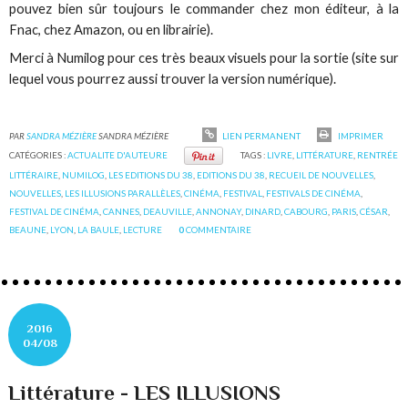
pouvez bien sûr toujours le commander chez mon éditeur, à la
Fnac, chez Amazon, ou en librairie).
Merci à Numilog pour ces très beaux visuels pour la sortie (site sur
lequel vous pourrez aussi trouver la version numérique).
PAR
SANDRA MÉZIÈRE
SANDRA MÉZIÈRE
LIEN PERMANENT
IMPRIMER
CATÉGORIES :
ACTUALITE D'AUTEURE
TAGS :
LIVRE
,
LITTÉRATURE
,
RENTRÉE
LITTÉRAIRE
,
NUMILOG
,
LES EDITIONS DU 38
,
EDITIONS DU 38
,
RECUEIL DE NOUVELLES
,
NOUVELLES
,
LES ILLUSIONS PARALLÈLES
,
CINÉMA
,
FESTIVAL
,
FESTIVALS DE CINÉMA
,
FESTIVAL DE CINÉMA
,
CANNES
,
DEAUVILLE
,
ANNONAY
,
DINARD
,
CABOURG
,
PARIS
,
CÉSAR
,
BEAUNE
,
LYON
,
LA BAULE
,
LECTURE
0
COMMENTAIRE
2016
04/08
Littérature - LES ILLUSIONS