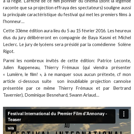
à la règle. L’affiche de ce film pionnier du cinéma (dont la légende
raconte que sa projection effraya des spectateurs) souligne aussi
la principale caractéristique du festival qui met les premiers films à
l’honneur…
Cette 33ème édition aura lieu du 5 au 15 février 2016. Les heureux
élus du jury délibéreront en compagnie de Baya Kasmi et Michel
Leclerc. Le jury de lycéens sera présidé par la comédienne Solène
Rigot.
Parmi les nombreux invités de cette édition: Patrice Leconte,
Julien Rappeneau, Thierry Frémaux (qui viendra présenter
« Lumière, le film! », à ne manquer sous aucun prétexte, cf mon
article ci-dessous suite son inoubliable projection cannoise
présentée par ce même Thierry Frémaux et par Bertrand
Tavernier), Dominique Besnehard, Swann Arlaud…