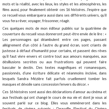
mots et la réalité, avec les lieux, les styles et les atmosphères, les
films aussi, pour finalement obtenir ces 16 histoires. J’espère que
ce recueil vous embarquera aussi dans ses différents univers, qu’il
vous fera rêver, voyager, frissonner, réagir.
Ces quelques mots de mon éditeur publiés sur la quatrième de
couverture du recueil vous donneront peut-être envie de le lire : «
Les personnages qui déambulent entre ces pages, passant
allégrement d’un côté à l’autre du grand écran, sont criants de
justesse à défaut d’humanité pour certains, et passent des rêves
qu’il faut vivre envers et contre tout aux amours manquées, aux
désillusions secrètes ou aux frustrations qui peuvent faire
basculer le destin. Des textes magnifiques et romanesques,
passionnés, d’une écriture délicate et néanmoins incisive, dans
lesquels Sandra Mézière fait parfois cruellement tomber les
masques et dévoile sans concession l’envers du décor. »
Ces 16 histoires sont aussi des déclarations d’amour au cinéma et
aux festivals qui ont changé le cours de ma vie et dont je vous ai
souvent parlé sur ce blog. Elles vous emmèneront dans les
festivals de cinéma suivants : Deauville (Festival du Cinéma