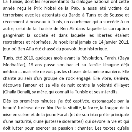
La Tunisie, dont les représentants du dialogue national ont cette
année reçu le Prix Nobel de la Paix, a aussi été victime du
terrorisme avec les attentats du Bardo à Tunis et de Sousse et
récemment à nouveau à Tunis, un cauchemar qui a succédé à un
autre, celui de la Tunisie de Ben Ali dans laquelle la corruption
gangrénait la société et dans laquelle les libertés étaient
restreintes et réprimées. Je n’oublierai jamais ce 14 janvier 2011,
jour où Ben Ali a été chassé du pouvoir. Jour historique.
Tunis, été 2010, quelques mois avant la Révolution, Farah, (Baya
Medhaffar), 18 ans passe son bac et sa famille l’imagine déjà
médecin… mais elle ne voit pas les choses de la même manière. Elle
chante au sein d’un groupe de rock engagé. Elle vibre, s’enivre,
découvre l’amour et sa ville de nuit contre la volonté d’Hayet
(Ghalia Benali), sa mère, qui connaît la Tunisie et ses interdits.
Dès les premières minutes, j’ai été captivée, estomaquée par la
beauté furieuse de ce film. Par la vitalité, la force, la fougue de la
mise en scène et de la jeune Farah (et de son interprète principale
d’une maturité, d’une justesse sidérantes) qui dévore la vie et qui
doit lutter pour exercer sa passion : chanter. Les textes qu’elle