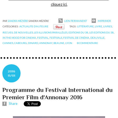
cliquez ici.
PAR
SANDRA MÉZIÈRE
SANDRA MÉZIÈRE
LIEN PERMANENT
IMPRIMER
CATÉGORIES :
ACTUALITE D'AUTEURE
TAGS :
LITTÉRATURE
,
LIVRE
,
LIVRES
,
RECUEIL DE NOUVELLES
,
LES ILLUSIONS PARALLÈLES
,
EDITIONS DU 38
,
LES EDITIONS DU 38
,
IN THE MOOD FOR CINEMA
,
FESTIVAL
,
FESTIVALS
,
FESTIVAL DE CINÉMA
,
DEAUVILLE
,
CANNES
,
CABOURG
,
DINARD
,
ANNONAY
,
BEAUNE
,
LYON
0
COMMENTAIRE
2016
11/01
Programme du Festival International du
Premier Film d'Annonay 2016
Share