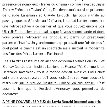
présence de nombreux « frères du cinéma » comme l’avait souligné
Thierry Frémaux : Taviani, Coen, Dardenne mais aussi en présence
de Claude Lanzmann et
Claude Lelouch
(je vous signale au
passage que, du 6 janvier au 17 février, l’Institut Lumière consacre
une rétrospective à ce dernier et que vous pouvez encore voir
UN+UNE actuellement en salles que je vous recommande et dont
vous pouvez retrouver ma critique, ici
) parmi un prestigieux
parterre d’invités. Un grand moment qui prouvait une fois de plus à
quel point le cinéma est un spectacle mais surtout la modernité
des films des frères Lumière. Fascinant!
Ces 114 films restaurés en 4k sont désormais visibles en DVD et
Blu-ray (édités par l’Institut Lumière et France TV). Comme le dit
Bertrand Tavernier « tout le monde devrait avoir ce DVD chez
soi » alors vous savez ce qu’il vous reste à faire! Vous pouvez le
retrouver
sur le site de l’Institut Lumière, en cliquant ici.
C’est
aussi le film que le Festival d’Annonay vous permettra de
découvrir:
A PEINE J’OUVRE LES YEUX de Leyla Bouzid (nommé aux
prix