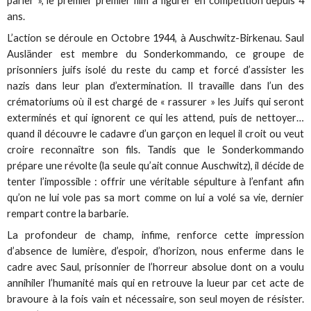
parler », le premier premier film à figurer en compétition depuis 4
ans.
L’action se déroule en Octobre 1944, à Auschwitz-Birkenau. Saul
Ausländer est membre du Sonderkommando, ce groupe de
prisonniers juifs isolé du reste du camp et forcé d’assister les
nazis dans leur plan d’extermination. Il travaille dans l’un des
crématoriums où il est chargé de « rassurer » les Juifs qui seront
exterminés et qui ignorent ce qui les attend, puis de nettoyer…
quand il découvre le cadavre d’un garçon en lequel il croit ou veut
croire reconnaître son fils. Tandis que le Sonderkommando
prépare une révolte (la seule qu’ait connue Auschwitz), il décide de
tenter l’impossible : offrir une véritable sépulture à l’enfant afin
qu’on ne lui vole pas sa mort comme on lui a volé sa vie, dernier
rempart contre la barbarie.
La profondeur de champ, infime, renforce cette impression
d’absence de lumière, d’espoir, d’horizon, nous enferme dans le
cadre avec Saul, prisonnier de l’horreur absolue dont on a voulu
annihiler l’humanité mais qui en retrouve la lueur par cet acte de
bravoure à la fois vain et nécessaire, son seul moyen de résister.