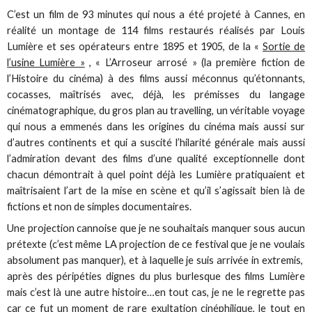
C’est un film de 93 minutes qui nous a été projeté à Cannes, en
réalité un montage de 114 films restaurés réalisés par Louis
Lumière et ses opérateurs entre 1895 et 1905, de la «
Sortie de
l’usine Lumière »
, « L’Arroseur arrosé » (la première fiction de
l’Histoire du cinéma) à des films aussi méconnus qu’étonnants,
cocasses, maîtrisés avec, déjà, les prémisses du langage
cinématographique, du gros plan au travelling, un véritable voyage
qui nous a emmenés dans les origines du cinéma mais aussi sur
d’autres continents et qui a suscité l’hilarité générale mais aussi
l’admiration devant des films d’une qualité exceptionnelle dont
chacun démontrait à quel point déjà les Lumière pratiquaient et
maîtrisaient l’art de la mise en scène et qu’il s’agissait bien là de
fictions et non de simples documentaires.
Une projection cannoise que je ne souhaitais manquer sous aucun
prétexte (c’est même LA projection de ce festival que je ne voulais
absolument pas manquer), et à laquelle je suis arrivée in extremis,
après des péripéties dignes du plus burlesque des films Lumière
mais c’est là une autre histoire…en tout cas, je ne le regrette pas
car ce fut un moment de rare exultation cinéphilique, le tout en