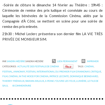
-Soirée de clôture le dimanche 14 février au Théâtre : 19h45 :
Cérémonie de remise des prix ludique et conviviale au cours de
laquelle les bénévoles de la Commission Cinéma, aidés par la
Compagnie d’À Côté, se mettent en scène pour une soirée de
remise des prix enlevée.
21h30 : Michel Leclerc présentera son dernier film LA VIE TRÈS
PRIVÉE DE MONSIEUR SIM.
PAR
SANDRA MÉZIÈRE
SANDRA MÉZIÈRE
LIEN PERMANENT
IMPRIMER
CATÉGORIES :
ACTUALITÉ DES FESTIVALS DE CINÉMA
TAGS :
CINÉMA
,
FESTIVAL
,
ANNONAY
,
FESTIVAL INTERNATIONAL DU PREMIER FILM D'ANNONAY
,
CRITIQUE
,
FILM
,
CINÉMA
,
IN THE MOOD FOR CINEMA
,
PATRICE LECONTE
,
DOMINIQUE BESNEHARD
,
THIERRY FRÉMAUX
,
SWANN ARLAUX
,
A PEINE J'OUVRE LES YEUX
,
LUMIÈRE
,
LE FILS DE
SAUL
0
COMMENTAIRE