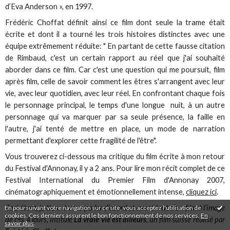
d’Eva Anderson », en 1997.
Frédéric Choffat définit ainsi ce film dont seule la trame était
écrite et dont il a tourné les trois histoires distinctes avec une
équipe extrêmement réduite: " En partant de cette fausse citation
de Rimbaud, c'est un certain rapport au réel que j'ai souhaité
aborder dans ce film. Car c'est une question qui me poursuit, film
après film, celle de savoir comment les êtres s'arrangent avec leur
vie, avec leur quotidien, avec leur réel. En confrontant chaque fois
le personnage principal, le temps d'une longue nuit, à un autre
personnage qui va marquer par sa seule présence, la faille en
l'autre, j'ai tenté de mettre en place, un mode de narration
permettant d'explorer cette fragilité de l'être".
Vous trouverez ci-dessous ma critique du film écrite à mon retour
du Festival d'Annonay, il y a 2 ans. Pour lire mon récit complet de ce
Festival International du Premier Film d'Annonay 2007,
cinématographiquement et émotionnellement intense,
cliquez ici
.
Ceci étant, je tiens à vous parler d’abord et avant tout d’un film à l’image
En poursuivant votre navigation sur ce site, vous acceptez l'utilisation de
cookies. Ces derniers assurent le bon fonctionnement de nos services.
En
de ces 4 jours, intitulé
La vraie vie est ailleurs
, un film suisse réalisé par
savoir plus
.