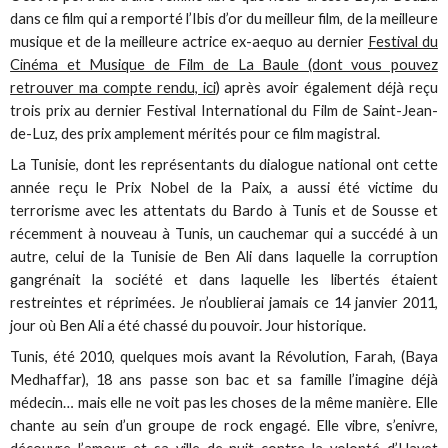
dans ce film qui a remporté l’Ibis d’or du meilleur film, de la meilleure
musique et de la meilleure actrice ex-aequo au dernier
Festival du
Cinéma et Musique de Film de La Baule (dont vous pouvez
retrouver ma compte rendu, ici
) après avoir également déjà reçu
trois prix au dernier Festival International du Film de Saint-Jean-
de-Luz, des prix amplement mérités pour ce film magistral.
La Tunisie, dont les représentants du dialogue national ont cette
année reçu le Prix Nobel de la Paix, a aussi été victime du
terrorisme avec les attentats du Bardo à Tunis et de Sousse et
récemment à nouveau à Tunis, un cauchemar qui a succédé à un
autre, celui de la Tunisie de Ben Ali dans laquelle la corruption
gangrénait la société et dans laquelle les libertés étaient
restreintes et réprimées. Je n’oublierai jamais ce 14 janvier 2011,
jour où Ben Ali a été chassé du pouvoir. Jour historique.
Tunis, été 2010, quelques mois avant la Révolution, Farah, (Baya
Medhaffar), 18 ans passe son bac et sa famille l’imagine déjà
médecin… mais elle ne voit pas les choses de la même manière. Elle
chante au sein d’un groupe de rock engagé. Elle vibre, s’enivre,