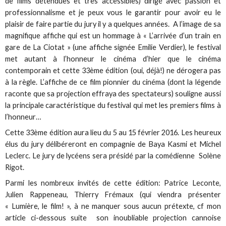
de films détendues et très accessibles) dirigé avec passion et
professionnalisme et je peux vous le garantir pour avoir eu le
plaisir de faire partie du jury il y a quelques années. A l’image de sa
magnifique affiche qui est un hommage à « L’arrivée d’un train en
gare de La Ciotat » (une affiche signée Emilie Verdier), le festival
met autant à l’honneur le cinéma d’hier que le cinéma
contemporain et cette 33ème édition (oui, déjà!) ne dérogera pas
à la règle. L’affiche de ce film pionnier du cinéma (dont la légende
raconte que sa projection effraya des spectateurs) souligne aussi
la principale caractéristique du festival qui met les premiers films à
l’honneur…
Cette 33ème édition aura lieu du 5 au 15 février 2016. Les heureux
élus du jury délibéreront en compagnie de Baya Kasmi et Michel
Leclerc. Le jury de lycéens sera présidé par la comédienne Solène
Rigot.
Parmi les nombreux invités de cette édition: Patrice Leconte,
Julien Rappeneau, Thierry Frémaux (qui viendra présenter
« Lumière, le film! », à ne manquer sous aucun prétexte, cf mon
article ci-dessous suite son inoubliable projection cannoise