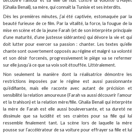
découvre l’amour et sa ville de nuit contre la volonté d’Hayet
(Ghalia Benali), sa mère, qui connaît la Tunisie et ses interdits.
Dès les premières minutes, j’ai été captivée, estomaquée par la
beauté furieuse de ce film. Par la vitalité, la force, la fougue de la
mise en scène et de la jeune Farah (et de son interprète principale
d’une maturité, d’une justesse sidérantes) qui dévore la vie et qui
doit lutter pour exercer sa passion : chanter. Les textes qu’elle
chante sont ouvertement opposés au régime et malgré sa volonté
et son désir forcenés, progressivement le piège va se refermer
sur elle jusqu’à ce que sa voix soit étouffée. Littéralement.
Non seulement la manière dont la réalisatrice démontre les
restrictions imposées par le régime est aussi passionnante
qu’édifiante, mais elle raconte avec autant de précision et
sensibilité la relation amoureuse (Farah va aussi découvrir l’amour
et la trahison) et la relation mère/fille. Ghalia Benali qui interprète
la mère de Farah est elle aussi bouleversante, et sa dureté ne
dissimule que sa lucidité et ses craintes pour sa fille qui lui
ressemble finalement tant. La scène lors de laquelle la mère
pousse sur l’accélérateur de sa voiture pour effrayer sa fille et lui