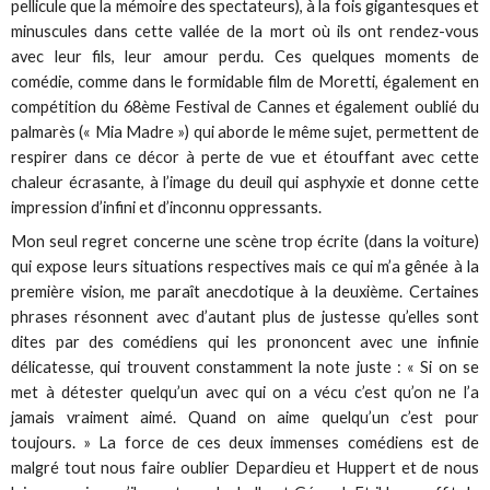
pellicule que la mémoire des spectateurs), à la fois gigantesques et
minuscules dans cette vallée de la mort où ils ont rendez-vous
avec leur fils, leur amour perdu. Ces quelques moments de
comédie, comme dans le formidable film de Moretti, également en
compétition du 68ème Festival de Cannes et également oublié du
palmarès (« Mia Madre ») qui aborde le même sujet, permettent de
respirer dans ce décor à perte de vue et étouffant avec cette
chaleur écrasante, à l’image du deuil qui asphyxie et donne cette
impression d’infini et d’inconnu oppressants.
Mon seul regret concerne une scène trop écrite (dans la voiture)
qui expose leurs situations respectives mais ce qui m’a gênée à la
première vision, me paraît anecdotique à la deuxième. Certaines
phrases résonnent avec d’autant plus de justesse qu’elles sont
dites par des comédiens qui les prononcent avec une infinie
délicatesse, qui trouvent constamment la note juste : « Si on se
met à détester quelqu’un avec qui on a vécu c’est qu’on ne l’a
jamais vraiment aimé. Quand on aime quelqu’un c’est pour
toujours. » La force de ces deux immenses comédiens est de
malgré tout nous faire oublier Depardieu et Huppert et de nous