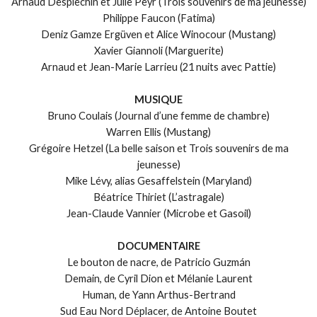
Arnaud Desplechin et Julie Peyr (Trois souvenirs de ma jeunesse)
Philippe Faucon (Fatima)
Deniz Gamze Ergüven et Alice Winocour (Mustang)
Xavier Giannoli (Marguerite)
Arnaud et Jean-Marie Larrieu (21 nuits avec Pattie)
MUSIQUE
Bruno Coulais (Journal d’une femme de chambre)
Warren Ellis (Mustang)
Grégoire Hetzel (La belle saison et Trois souvenirs de ma
jeunesse)
Mike Lévy, alias Gesaffelstein (Maryland)
Béatrice Thiriet (L’astragale)
Jean-Claude Vannier (Microbe et Gasoil)
DOCUMENTAIRE
Le bouton de nacre, de Patricio Guzmán
Demain, de Cyril Dion et Mélanie Laurent
Human, de Yann Arthus-Bertrand
Sud Eau Nord Déplacer, de Antoine Boutet