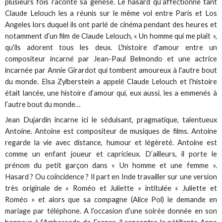
plusieurs fois raconté sa genèse. Le hasard qu’affectionne tant
Claude Lelouch les a réunis sur le même vol entre Paris et Los
Angeles lors duquel ils ont parlé de cinéma pendant des heures et
notamment d’un film de Claude Lelouch, « Un homme qui me plaît »,
qu'ils adorent tous les deux. L'histoire d'amour entre un
compositeur incarné par Jean-Paul Belmondo et une actrice
incarnée par Annie Girardot qui tombent amoureux à l'autre bout
du monde. Elsa Zylberstein a appelé Claude Lelouch et l’histoire
était lancée, une histoire d’amour qui, eux aussi, les a emmenés à
l’autre bout du monde…
Jean Dujardin incarne ici le séduisant, pragmatique, talentueux
Antoine. Antoine est compositeur de musiques de films. Antoine
regarde la vie avec distance, humour et légèreté. Antoine est
comme un enfant joueur et capricieux. D’ailleurs, il porte le
prénom du petit garçon dans « Un homme et une femme ».
Hasard ? Ou coïncidence ? Il part en Inde travailler sur une version
très originale de « Roméo et Juliette » intitulée « Juliette et
Roméo » et alors que sa compagne (Alice Pol) le demande en
mariage par téléphone. A l’occasion d’une soirée donnée en son