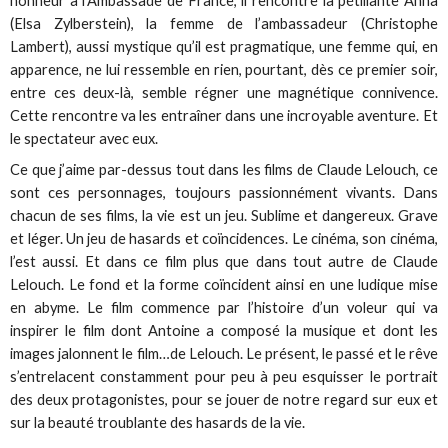
honneur à l’Ambassade de France, il rencontre la pétillante Anna
(Elsa Zylberstein), la femme de l’ambassadeur (Christophe
Lambert), aussi mystique qu’il est pragmatique, une femme qui, en
apparence, ne lui ressemble en rien, pourtant, dès ce premier soir,
entre ces deux-là, semble régner une magnétique connivence.
Cette rencontre va les entraîner dans une incroyable aventure. Et
le spectateur avec eux.
Ce que j’aime par-dessus tout dans les films de Claude Lelouch, ce
sont ces personnages, toujours passionnément vivants. Dans
chacun de ses films, la vie est un jeu. Sublime et dangereux. Grave
et léger. Un jeu de hasards et coïncidences. Le cinéma, son cinéma,
l’est aussi. Et dans ce film plus que dans tout autre de Claude
Lelouch. Le fond et la forme coïncident ainsi en une ludique mise
en abyme. Le film commence par l’histoire d’un voleur qui va
inspirer le film dont Antoine a composé la musique et dont les
images jalonnent le film…de Lelouch. Le présent, le passé et le rêve
s’entrelacent constamment pour peu à peu esquisser le portrait
des deux protagonistes, pour se jouer de notre regard sur eux et
sur la beauté troublante des hasards de la vie.