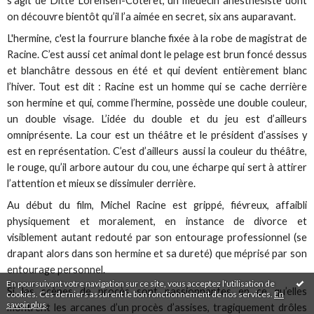
s’agit de Ditte Lorensen-Coteret, un médecin anesthésiste dont
on découvre bientôt qu’il l’a aimée en secret, six ans auparavant.
L'hermine, c'est la fourrure blanche fixée à la robe de magistrat de
Racine. C’est aussi cet animal dont le pelage est brun foncé dessus
et blanchâtre dessous en été et qui devient entièrement blanc
l’hiver. Tout est dit : Racine est un homme qui se cache derrière
son hermine et qui, comme l’hermine, possède une double couleur,
un double visage. L’idée du double et du jeu est d’ailleurs
omniprésente. La cour est un théâtre et le président d’assises y
est en représentation. C’est d’ailleurs aussi la couleur du théâtre,
le rouge, qu’il arbore autour du cou, une écharpe qui sert à attirer
l’attention et mieux se dissimuler derrière.
Au début du film, Michel Racine est grippé, fiévreux, affaibli
physiquement et moralement, en instance de divorce et
visiblement autant redouté par son entourage professionnel (se
drapant alors dans son hermine et sa dureté) que méprisé par son
entourage personnel.
En poursuivant votre navigation sur ce site, vous acceptez l'utilisation de
Si les scènes de procès sont passionnantes en ce qu’elles
cookies. Ces derniers assurent le bon fonctionnement de nos services.
En
savoir plus
.
montrent les arcanes d’un procès d’assises, tragiquement drôles