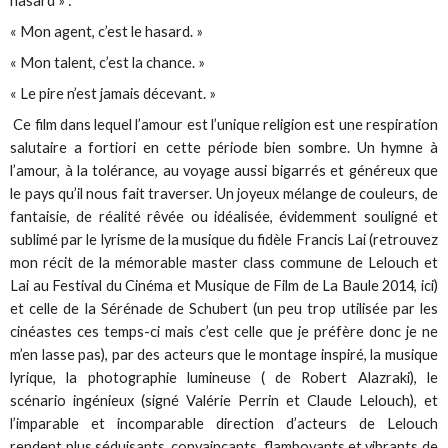
hasard » :
« Mon agent, c’est le hasard. »
« Mon talent, c’est la chance. »
« Le pire n’est jamais décevant. »
Ce film dans lequel l’amour est l’unique religion est une respiration
salutaire a fortiori en cette période bien sombre. Un hymne à
l’amour, à la tolérance, au voyage aussi bigarrés et généreux que
le pays qu’il nous fait traverser. Un joyeux mélange de couleurs, de
fantaisie, de réalité rêvée ou idéalisée, évidemment souligné et
sublimé par le lyrisme de la musique du fidèle Francis Lai (retrouvez
mon récit de la mémorable master class commune de Lelouch et
Lai au Festival du Cinéma et Musique de Film de La Baule 2014, ici)
et celle de la Sérénade de Schubert (un peu trop utilisée par les
cinéastes ces temps-ci mais c’est celle que je préfère donc je ne
m’en lasse pas), par des acteurs que le montage inspiré, la musique
lyrique, la photographie lumineuse ( de Robert Alazraki), le
scénario ingénieux (signé Valérie Perrin et Claude Lelouch), et
l’imparable et incomparable direction d’acteurs de Lelouch
rendent plus séduisants, convaincants, flamboyants et vibrants de