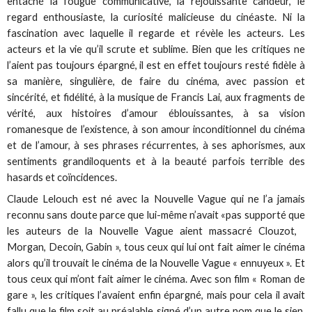
entaché la fougue communicative, la réjouissante candeur, le
regard enthousiaste, la curiosité malicieuse du cinéaste. Ni la
fascination avec laquelle il regarde et révèle les acteurs. Les
acteurs et la vie qu’il scrute et sublime. Bien que les critiques ne
l’aient pas toujours épargné, il est en effet toujours resté fidèle à
sa manière, singulière, de faire du cinéma, avec passion et
sincérité, et fidélité, à la musique de Francis Lai, aux fragments de
vérité, aux histoires d’amour éblouissantes, à sa vision
romanesque de l’existence, à son amour inconditionnel du cinéma
et de l’amour, à ses phrases récurrentes, à ses aphorismes, aux
sentiments grandiloquents et à la beauté parfois terrible des
hasards et coïncidences.
Claude Lelouch est né avec la Nouvelle Vague qui ne l’a jamais
reconnu sans doute parce que lui-même n’avait «pas supporté que
les auteurs de la Nouvelle Vague aient massacré Clouzot,
Morgan, Decoin, Gabin », tous ceux qui lui ont fait aimer le cinéma
alors qu’il trouvait le cinéma de la Nouvelle Vague « ennuyeux ». Et
tous ceux qui m’ont fait aimer le cinéma. Avec son film « Roman de
gare », les critiques l’avaient enfin épargné, mais pour cela il avait
fallu que le film soit au préalable signé d’un autre nom que le sien.