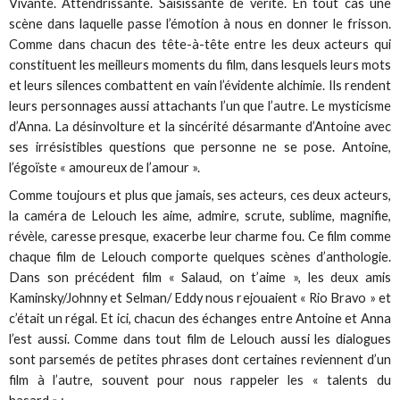
Vivante. Attendrissante. Saisissante de vérité. En tout cas une
scène dans laquelle passe l’émotion à nous en donner le frisson.
Comme dans chacun des tête-à-tête entre les deux acteurs qui
constituent les meilleurs moments du film, dans lesquels leurs mots
et leurs silences combattent en vain l’évidente alchimie. Ils rendent
leurs personnages aussi attachants l’un que l’autre. Le mysticisme
d’Anna. La désinvolture et la sincérité désarmante d’Antoine avec
ses irrésistibles questions que personne ne se pose. Antoine,
l’égoïste « amoureux de l’amour ».
Comme toujours et plus que jamais, ses acteurs, ces deux acteurs,
la caméra de Lelouch les aime, admire, scrute, sublime, magnifie,
révèle, caresse presque, exacerbe leur charme fou. Ce film comme
chaque film de Lelouch comporte quelques scènes d’anthologie.
Dans son précédent film « Salaud, on t’aime », les deux amis
Kaminsky/Johnny et Selman/ Eddy nous rejouaient « Rio Bravo » et
c’était un régal. Et ici, chacun des échanges entre Antoine et Anna
l’est aussi. Comme dans tout film de Lelouch aussi les dialogues
sont parsemés de petites phrases dont certaines reviennent d’un
film à l’autre, souvent pour nous rappeler les « talents du