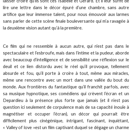
laisser croire qu’ils sont ces Isabelle et Gérard. Et il leur suffit de
lire une lettre dans le décor épuré d’une chambre, sans autre
artifice que leur immense talent, pour nous émouvoir aux larmes
sans parler de cette scène finale bouleversante qui m’a ravagée à
la deuxième vision autant qu’à la première.
Ce film qui ne ressemble à aucun autre, qui n’est pas dans le
spectaculaire et l’esbroufe, mais dans l’intime et la pudeur, aborde
avec beaucoup d’intelligence et de sensibilité une réflexion sur le
deuil et ce lien distordu avec le réel qu’il provoque, tellement
absurde et fou, qu’il porte à croire à tout, même aux miracles,
même une rencontre avec un mort dans une vallée du bout du
monde. Aux frontières du fantastique qu’il franchit parfois, avec
sa musique hypnotique, ses comédiens qui crèvent l’écran et un
Depardieu à la présence plus forte que jamais (et il n’est pas
question ici seulement de corpulence mais de sa capacité inouïe à
magnétiser et occuper l’écran), un décor qui pourrait être
difficilement plus cinégénique, intrigant, fascinant, inquiétant,
« Valley of love »est un film captivant duquel se dégage un charme