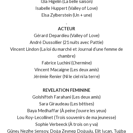
Izïa Higelin (La belle saison)
Isabelle Huppert (Valley of Love)
Elsa Zylberstein (Un + une)
ACTEUR
Gérard Depardieu (Valley of Love)
André Dussollier (21 nuits avec Pattie)
Vincent Lindon (La loi du marché et Journal d’une femme de
chambre)
Fabrice Luchini (L’hermine)
Vincent Macaigne (Les deux amis)
Jérémie Renier (Ni le ciel ni la terre)
REVELATION FEMININE
Golshifteh Farahani (Les deux amis)
Sara Giraudeau (Les bêtises)
Baya Medhaffar (À peine j’ouvre les yeux)
Lou Roy-Lecollinet (Trois souvenirs de ma jeunesse)
Sophie Verbeeck (À trois on y va)
Güneş Nezihe Şensoy, Doğa Zeynep Doğuşlu, Elit Işcan, Tuğba