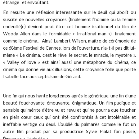
étrange et envoûtant.
En résulte une réflexion intéressante sur le deuil qui abolit ou
suscite de nouvelles croyances (finalement l’homme ou la femme
endeuillé(e) devient peut-être cet homme irrationnel du film de
Woody Allen dans le formidable « Irrational man »), finalement
comme le cinéma… Ainsi, Lambert Wilson, maître de cérémonie de
ce 68ème Festival de Cannes, lors de l’ouverture, n’a-t-il pas dit lui-
même « Le cinéma, c’est le rêve, le secret, le miracle, le mystère ».
« Valley of love » est ainsi aussi une métaphore du cinéma, ce
cinéma qui donne vie aux illusions, cette croyance folle que porte
Isabelle face au scepticisme de Gérard.
Une fin qui nous hante longtemps après le générique, une fin d’une
beauté foudroyante, émouvante, énigmatique. Un film pudique et
sensible qui mérite d’être vu et revu et qui ne pourra que toucher
en plein cœur ceux qui ont été confrontés à cet intolérable et
ineffable vertige du deuil. L’oublié du palmarès comme le fut un
autre film produit par sa productrice Sylvie Pialat l’an passé,
l’immense « Timbuktu ».