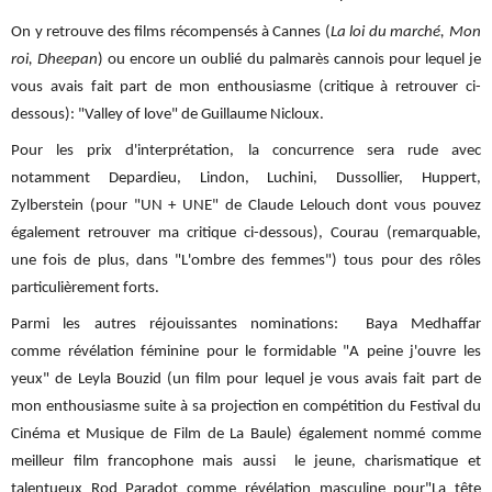
On y retrouve des films récompensés à Cannes (
La loi du marché, Mon
roi, Dheepan
) ou encore un oublié du palmarès cannois pour lequel je
vous avais fait part de mon enthousiasme (critique à retrouver ci-
dessous): "Valley of love" de Guillaume Nicloux.
Pour les prix d'interprétation, la concurrence sera rude avec
notamment Depardieu, Lindon, Luchini, Dussollier, Huppert,
Zylberstein (pour "UN + UNE" de Claude Lelouch dont vous pouvez
également retrouver ma critique ci-dessous), Courau (remarquable,
une fois de plus, dans "L'ombre des femmes") tous pour des rôles
particulièrement forts.
Parmi les autres réjouissantes nominations: Baya Medhaffar
comme révélation féminine pour le formidable "A peine j'ouvre les
yeux" de Leyla Bouzid (un film pour lequel je vous avais fait part de
mon enthousiasme suite à sa projection en compétition du Festival du
Cinéma et Musique de Film de La Baule) également nommé comme
meilleur film francophone mais aussi le jeune, charismatique et
talentueux
Rod Paradot comme révélation masculine pour"La tête