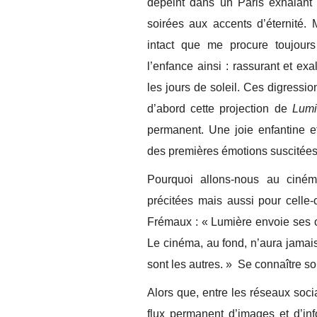
dépeint dans un Paris exhalant 
soirées aux accents d’éternité.
intact que me procure toujour
l’enfance ainsi : rassurant et ex
les jours de soleil. Ces digressi
d’abord cette projection de
Lumi
permanent. Une joie enfantine et
des premières émotions suscitées
Pourquoi allons-nous au ciném
précitées mais aussi pour celle
Frémaux : « Lumière envoie ses o
Le cinéma, au fond, n’aura jamais f
sont les autres. » Se connaître s
Alors que, entre les réseaux soci
flux permanent d’images et d’inf