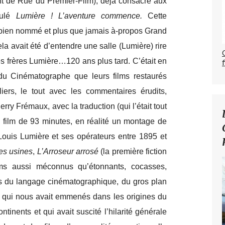
 de Rue du Premier-Film), déjà consacré aux
ulé
Lumière ! L’aventure commence.
Cette
si bien nommé et plus que jamais à-propos Grand
a avait été d’entendre une salle (Lumière) rire
 frères Lumière…120 ans plus tard. C’était en
du Cinématographe que leurs films restaurés
liers, le tout avec les commentaires érudits,
rry Frémaux, avec la traduction (qui l’était tout
n film de 93 minutes, en réalité un montage de
 Louis Lumière et ses opérateurs entre 1895 et
es usines
,
L’Arroseur arrosé
(la première fiction
lms aussi méconnus qu’étonnants, cocasses,
es du langage cinématographique, du gros plan
ge qui nous avait emmenés dans les origines du
tinents et qui avait suscité l’hilarité générale