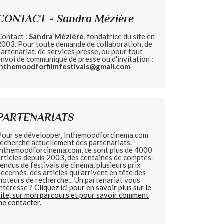
CONTACT - Sandra Mézière
Contact :
Sandra Mézière
, fondatrice du site en
2003. Pour toute demande de collaboration, de
partenariat, de services presse, ou pour tout
envoi de communiqué de presse ou d'invitation :
inthemoodforfilmfestivals@gmail.com
PARTENARIATS
Pour se développer, Inthemoodforcinema.com
recherche actuellement des partenariats.
Inthemoodforcinema.com, ce sont plus de 4000
articles depuis 2003, des centaines de comptes-
rendus de festivals de cinéma, plusieurs prix
décernés, des articles qui arrivent en tête des
moteurs de recherche... Un partenariat vous
intéresse ?
Cliquez ici pour en savoir plus sur le
site, sur mon parcours et pour savoir comment
me contacter.