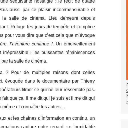
une séduisante nostalgie : le récit de quatre
 Mais aussi par ce plaisir incommensurable et
s la salle de cinéma. Lieu demeuré depuis
altant. Refuge les jours de tempête et complice
ons pour vous dire que c’est cela que m’évoque
ère, l’aventure continue !
. Un émerveillement
 irrépressible : les puissantes réminiscences
 par la salle de cinéma.
a ? Pour de multiples raisons dont celles
-ci, évoquée dans le documentaire par Thierry
pérateurs filmer ce qui ne leur ressemble pas.
ait que ça. Il me dit qui je suis et il me dit qui
oi-même et connaître les autres…
aux et les chaines d’information en continu, un
ormations capture notre regard, ce formidable