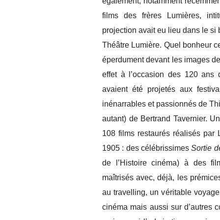
également, notamment récemment
films des frères Lumières, intit
projection avait eu lieu dans le 
Théâtre Lumière. Quel bonheur cel
éperdument devant les images des
effet à l’occasion des 120 ans 
avaient été projetés aux festiva
inénarrables et passionnés de Thie
autant) de Bertrand Tavernier. U
108 films restaurés réalisés par
1905 : des célébrissimes
Sortie d
de l’Histoire cinéma) à des fi
maîtrisés avec, déjà, les prémic
au travelling, un véritable voya
cinéma mais aussi sur d’autres con