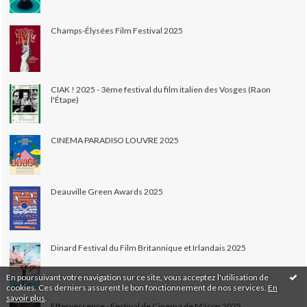
Champs-Élysées Film Festival 2025
CIAK ! 2025 - 3ème festival du film italien des Vosges (Raon
l'Étape)
CINEMA PARADISO LOUVRE 2025
Deauville Green Awards 2025
Dinard Festival du Film Britannique et Irlandais 2025
En poursuivant votre navigation sur ce site, vous acceptez l'utilisation de
cookies. Ces derniers assurent le bon fonctionnement de nos services.
En
savoir plus
.
Effervescence - Festival de Cinéma de Mâcon 2025