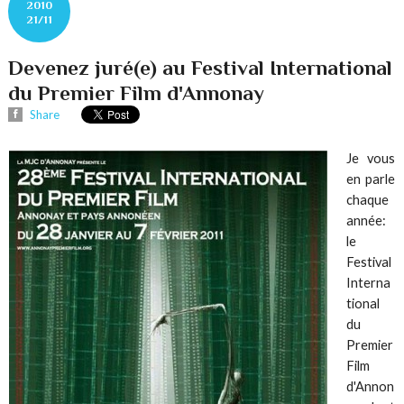
2010
21/11
Devenez juré(e) au Festival International
du Premier Film d'Annonay
Share
Je vous
en parle
chaque
année:
le
Festival
Interna
tional
du
Premier
Film
d'Annon