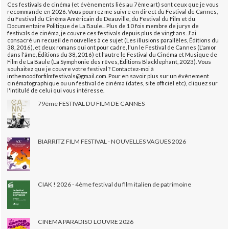
Ces festivals de cinéma (et évènements liés au 7ème art) sont ceux que je vous
recommande en 2026. Vous pourrez me suivre en direct du Festival de Cannes,
du Festival du Cinéma Américain de Deauville, du Festival du Film et du
Documentaire Politique de La Baule... Plus de 10 fois membre de jurys de
festivals de cinéma, je couvre ces festivals depuis plus de vingt ans. J'ai
consacré un recueil de nouvelles à ce sujet (Les illusions parallèles, Éditions du
38, 2016), et deux romans qui ont pour cadre, l'un le Festival de Cannes (L'amor
dans l'âme, Éditions du 38, 2016) et l'autre le Festival du Cinéma et Musique de
Film de La Baule (La Symphonie des rêves, Éditions Blacklephant, 2023). Vous
souhaitez que je couvre votre festival ? Contactez-moi à
inthemoodforfilmfestivals@gmail.com. Pour en savoir plus sur un évènement
cinématographique ou un festival de cinéma (dates, site officiel etc), cliquez sur
l'intitulé de celui qui vous intéresse.
79ème FESTIVAL DU FILM DE CANNES
BIARRITZ FILM FESTIVAL - NOUVELLES VAGUES 2026
CIAK ! 2026 - 4ème festival du film italien de patrimoine
CINEMA PARADISO LOUVRE 2026