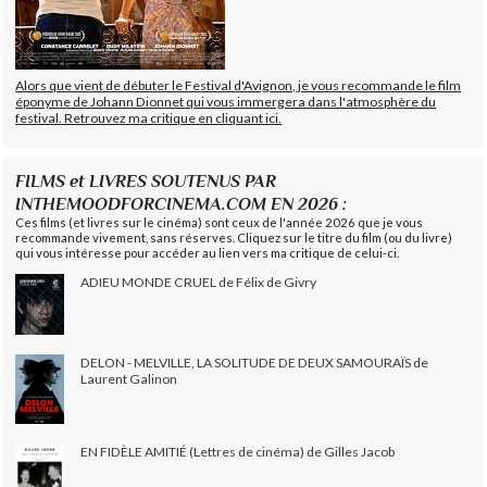
Alors que vient de débuter le Festival d'Avignon, je vous recommande le film
éponyme de Johann Dionnet qui vous immergera dans l'atmosphère du
festival. Retrouvez ma critique en cliquant ici.
FILMS et LIVRES SOUTENUS PAR
INTHEMOODFORCINEMA.COM EN 2026 :
Ces films (et livres sur le cinéma) sont ceux de l'année 2026 que je vous
recommande vivement, sans réserves. Cliquez sur le titre du film (ou du livre)
qui vous intéresse pour accéder au lien vers ma critique de celui-ci.
ADIEU MONDE CRUEL de Félix de Givry
DELON - MELVILLE, LA SOLITUDE DE DEUX SAMOURAÏS de
Laurent Galinon
EN FIDÈLE AMITIÉ (Lettres de cinéma) de Gilles Jacob