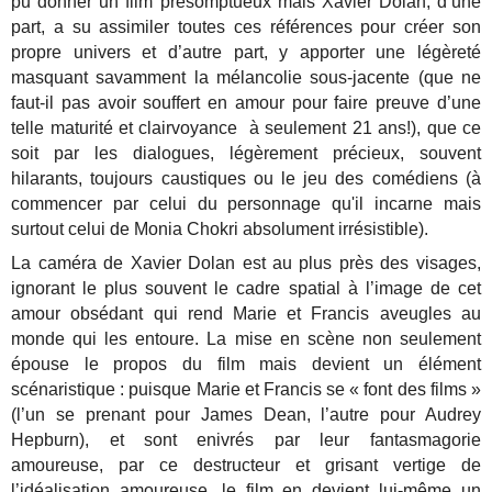
pu donner un film présomptueux mais Xavier Dolan, d’une
part, a su assimiler toutes ces références pour créer son
propre univers et d’autre part, y apporter une légèreté
masquant savamment la mélancolie sous-jacente (que ne
faut-il pas avoir souffert en amour pour faire preuve d’une
telle maturité et clairvoyance à seulement 21 ans!), que ce
soit par les dialogues, légèrement précieux, souvent
hilarants, toujours caustiques ou le jeu des comédiens (à
commencer par celui du personnage qu'il incarne mais
surtout celui de Monia Chokri absolument irrésistible).
La caméra de Xavier Dolan est au plus près des visages,
ignorant le plus souvent le cadre spatial à l’image de cet
amour obsédant qui rend Marie et Francis aveugles au
monde qui les entoure. La mise en scène non seulement
épouse le propos du film mais devient un élément
scénaristique : puisque Marie et Francis se « font des films »
(l’un se prenant pour James Dean, l’autre pour Audrey
Hepburn), et sont enivrés par leur fantasmagorie
amoureuse, par ce destructeur et grisant vertige de
l’idéalisation amoureuse, le film en devient lui-même un