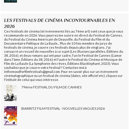
LES FESTIVALS DE CINÉMA INCONTOURNABLES EN
2026
Ces festivals de cinéma (et évènements liés au 7ème art) sont ceux que je vous
recommande en 2026. Vous pourrez me suivre en direct du Festival de Cannes,
du Festival du Cinéma Américain de Deauville, du Festival du Film et du
Documentaire Politique de La Baule... Plus de 10 fois membre de jurys de
festivals de cinéma, je couvre ces festivals depuis plus de vingt ans. J'ai
consacré un recueil de nouvelles à ce sujet (Les illusions parallèles, Éditions du
38, 2016), et deux romans qui ont pour cadre, l'un le Festival de Cannes (L'amor
dans l'âme, Éditions du 38, 2016) et l'autre le Festival du Cinéma et Musique de
Film de La Baule (La Symphonie des rêves, Éditions Blacklephant, 2023). Vous
souhaitez que je couvre votre festival ? Contactez-moi à
inthemoodforfilmfestivals@gmail.com. Pour en savoir plus sur un évènement
cinématographique ou un festival de cinéma (dates, site officiel etc), cliquez sur
l'intitulé de celui qui vous intéresse.
79ème FESTIVAL DU FILM DE CANNES
BIARRITZ FILM FESTIVAL - NOUVELLES VAGUES 2026