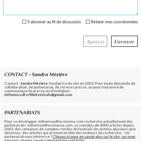
S'abonner au fil de discussion
Retenir mes coordonnées
CONTACT - Sandra Mézière
Contact :
Sandra Mézière
, fondatrice du site en 2003. Pour toute demande de
collaboration, de partenariat, de services presse, ou pour tout envoi de
communiqué de presse ou d'invitation :
inthemoodforfilmfestivals@gmail.com
PARTENARIATS
Pour se développer, Inthemoodforcinema.com recherche actuellement des
partenariats. Inthemoodforcinema.com, ce sont plus de 4000 articles depuis
2003, des centaines de comptes-rendus de festivals de cinéma, plusieurs prix
décernés, des articles qui arrivent en tête des moteurs de recherche... Un
partenariat vous intéresse ?
Cliquez ici pour en savoir plus sur le site, sur mon
parcours et pour savoir comment me contacter.