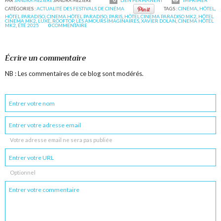
PAR
SANDRA MÉZIÈRE
SANDRA MÉZIÈRE
LIEN PERMANENT
IMPRIMER
CATÉGORIES :
ACTUALITÉ DES FESTIVALS DE CINÉMA
TAGS :
CINÉMA
,
HÔTEL
,
HÔTEL PARADISO
,
CINEMA HÔTEL PARADISO
,
PARIS
,
HÔTEL CINEMA PARADISO MK2
,
HÔTEL
CINEMA MK2
,
LUXE
,
ROOFTOP
,
LES AMOURS IMAGINAIRES
,
XAVIER DOLAN
,
CINEMA HÔTEL
MK2
,
ÉTÉ 2025
0
COMMENTAIRE
Écrire un commentaire
NB : Les commentaires de ce blog sont modérés.
Votre adresse email ne sera pas publiée
Optionnel