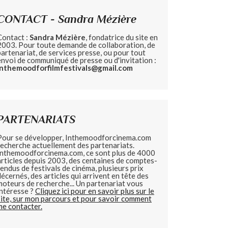
CONTACT - Sandra Mézière
Contact :
Sandra Mézière
, fondatrice du site en
2003. Pour toute demande de collaboration, de
partenariat, de services presse, ou pour tout
envoi de communiqué de presse ou d'invitation :
inthemoodforfilmfestivals@gmail.com
PARTENARIATS
Pour se développer, Inthemoodforcinema.com
recherche actuellement des partenariats.
Inthemoodforcinema.com, ce sont plus de 4000
articles depuis 2003, des centaines de comptes-
rendus de festivals de cinéma, plusieurs prix
décernés, des articles qui arrivent en tête des
moteurs de recherche... Un partenariat vous
intéresse ?
Cliquez ici pour en savoir plus sur le
site, sur mon parcours et pour savoir comment
me contacter.