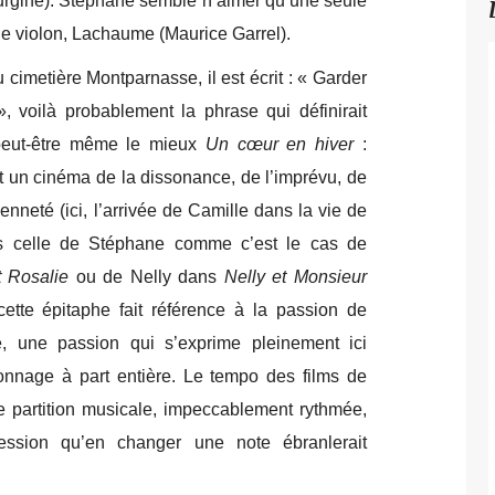
urgine). Stéphane semble n’aimer qu’une seule
e violon, Lachaume (Maurice Garrel).
cimetière Montparnasse, il est écrit : « Garder
, voilà probablement la phrase qui définirait
peut-être même le mieux
Un cœur en hiver
:
 un cinéma de la dissonance, de l’imprévu, de
enneté (ici, l’arrivée de Camille dans la vie de
s celle de Stéphane comme c’est le cas de
t Rosalie
ou de Nelly dans
Nelly et Monsieur
ette épitaphe fait référence à la passion de
, une passion qui s’exprime pleinement ici
nnage à part entière. Le tempo des films de
e partition musicale, impeccablement rythmée,
ression qu’en changer une note ébranlerait