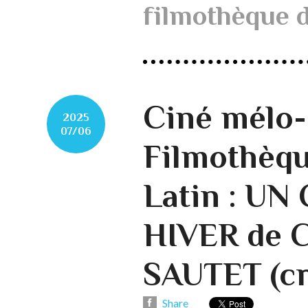
filmothèque d
Ciné mélo-
2025
07/06
Filmothèqu
Latin : U
HIVER de
SAUTET (cr
Share