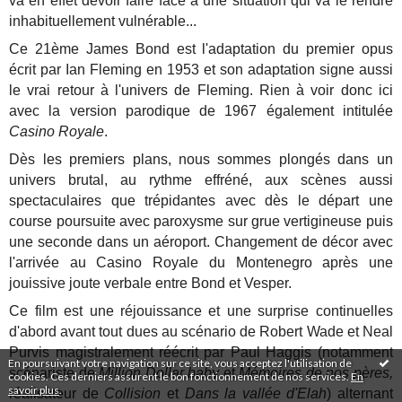
va en effet devoir faire face à une situation qui va le rendre
inhabituellement vulnérable...
Ce 21ème James Bond est l'adaptation du premier opus
écrit par Ian Fleming en 1953 et son adaptation signe aussi
le vrai retour à l'univers de Fleming. Rien à voir donc ici
avec la version parodique de 1967 également intitulée
Casino Royale
.
Dès les premiers plans, nous sommes plongés dans un
univers brutal, au rythme effréné, aux scènes aussi
spectaculaires que trépidantes avec dès le départ une
course poursuite avec paroxysme sur grue vertigineuse puis
une seconde dans un aéroport. Changement de décor avec
l'arrivée au Casino Royale du Montenegro après une
jouissive joute verbale entre Bond et Vesper.
Ce film est une réjouissance et une surprise continuelles
d'abord avant tout dues au scénario de Robert Wade et Neal
Purvis magistralement réécrit par Paul Haggis (notamment
En poursuivant votre navigation sur ce site, vous acceptez l'utilisation de
scénariste de
Million Dollar baby
et
Mémoires de nos pères,
cookies. Ces derniers assurent le bon fonctionnement de nos services.
En
savoir plus
.
réalisateur de
Collision
et
Dans la vallée d'Elah
) alternant