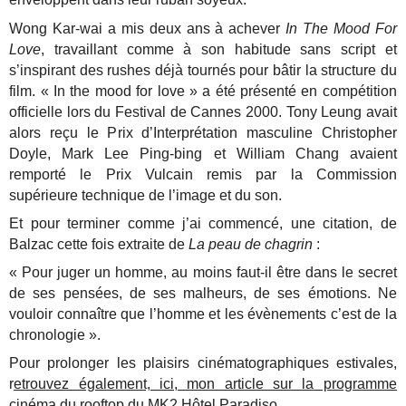
Wong Kar-wai a mis deux ans à achever
In The Mood For
Love
, travaillant comme à son habitude sans script et
s’inspirant des rushes déjà tournés pour bâtir la structure du
film. « In the mood for love » a été présenté en compétition
officielle lors du Festival de Cannes 2000. Tony Leung avait
alors reçu le Prix d’Interprétation masculine Christopher
Doyle, Mark Lee Ping-bing et William Chang avaient
remporté le Prix Vulcain remis par la Commission
supérieure technique de l’image et du son.
Et pour terminer comme j’ai commencé, une citation, de
Balzac cette fois extraite de
La peau de chagrin
:
« Pour juger un homme, au moins faut-il être dans le secret
de ses pensées, de ses malheurs, de ses émotions. Ne
vouloir connaître que l’homme et les évènements c’est de la
chronologie ».
Pour prolonger les plaisirs cinématographiques estivales,
r
etrouvez également, ici, mon article sur la programme
cinéma du rooftop du MK2 Hôtel Paradiso.