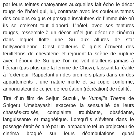
par leurs teintes chatoyantes auxquelles fait écho le décor
rouge de l’hôtel qui, lui, contraste avec les couleurs ternes
des couloirs exigus et presque insalubres de l’immeuble où
ils se croisent tout d’abord. L’hôtel, avec ses tentures
rouges, ressemble à un décor irréel (un décor de cinéma)
dans lequel flotte une Su aux allures de star
hollywoodienne. C’est d’ailleurs là qu’ils écrivent des
feuilletons de chevalerie et rejouent la scène de rupture
avec l’époux de Su que l’on ne voit d’ailleurs jamais à
l’écran (pas plus que la femme de Chow), laissant la réalité
à l’extérieur. Rappelant un des premiers plans dans un des
appartements : une nature morte et sa copie conforme,
annonciateur de ce jeu de recréation (récréation) de réalité.
Tiré d’un film de Seijun Suzuki,
le Yumeji’s Theme
de
Shigeru Umebayashi exacerbe la sensualité de leurs
chassés-croisés, complainte troublante, obsédante,
languissante et magnétique. Lorsqu’ils s’évitent dans le
passage étroit éclairé par un lampadaire tel un projecteur de
cinéma braqué sur leurs déambulations quasi