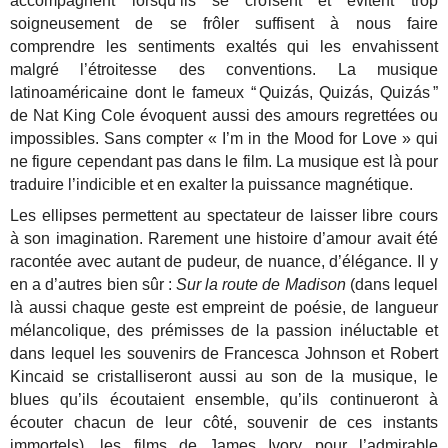
accompagnent lorsqu’ils se croisent et évitent trop
soigneusement de se frôler suffisent à nous faire
comprendre les sentiments exaltés qui les envahissent
malgré l’étroitesse des conventions. La musique
latinoaméricaine dont le fameux “ Quizás, Quizás, Quizás ”
de Nat King Cole évoquent aussi des amours regrettées ou
impossibles. Sans compter « I’m in the Mood for Love » qui
ne figure cependant pas dans le film. La musique est là pour
traduire l’indicible et en exalter la puissance magnétique.
Les ellipses permettent au spectateur de laisser libre cours
à son imagination. Rarement une histoire d’amour avait été
racontée avec autant de pudeur, de nuance, d’élégance. Il y
en a d’autres bien sûr :
Sur la route de Madison
(dans lequel
là aussi chaque geste est empreint de poésie, de langueur
mélancolique, des prémisses de la passion inéluctable et
dans lequel les souvenirs de Francesca Johnson et Robert
Kincaid se cristalliseront aussi au son de la musique, le
blues qu’ils écoutaient ensemble, qu’ils continueront à
écouter chacun de leur côté, souvenir de ces instants
immortels), les films de James Ivory pour l’admirable