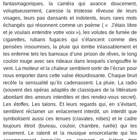
fantasmagoriques, la caméra qui avance doucement,
voluptueusement, caresse la tristesse rêveuse de leurs
visages, leurs pas dansants et indolents, leurs rares mots
échangés qui résonnent comme un poème ( « J'étais libre
et je voulais entendre votre voix »), les volutes de fumée de
cigarettes, rubans fugaces qui s’élancent comme des
pensées insoumises, la pluie qui tombe inlassablement et
les enferme tels les barreaux d’une prison de rêves, le long
couloir rouge avec ses rideaux dans lesquels s'engouffre le
vent. La moiteur et la chaleur semblent sortir de l’écran pour
nous emporter dans cette valse étourdissante. Chaque bruit
recèle la sensualité qu’ils cadenassent. La pluie. La radio
(souvent des opéras adaptés de classiques de la littérature
abordant des amours interdites et des rendez-vous secret).
Les étoffes. Les talons. Et leurs regards qui, en s’évitant,
semblent réclamer un enlacement interdit, un interdit que
symbolisent aussi ces tenues (cravates, robes) et le cadre
toujours étroit (bureau, couloir, chambre, ruelle) qui les
enserrent. Le ralenti et la musique ensorcelante qui les