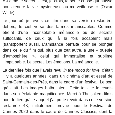
« J’aime le secret. C’est, je crois, la seule chose qui puisse
nous rendre la vie mystérieuse ou merveilleuse. » (Oscar
Wilde).
Le jour où je revois ce film dans sa version restaurée,
dehors, le ciel verse des larmes intarissables. Comme
étreint d’une inconsolable mélancolie ou de secrets
suffocants, de ceux qui à la fois accablent mais
(trans)portent aussi. L’ambiance parfaite pour se plonger
dans celle du film qui, plus que tout autre, a une « gueule
d’atmosphère », celui qui immortalise et sublime
l’impalpable. Le secret. Les émotions. La mélancolie.
La dernière fois que j’avais revu
In the mood for love,
c'était
il y a quelques années, dans un cinéma d’art et essai de
Saint-Germain-des-Prés, dans le cadre d’un festival. Le son
grésillait. Les images balbutiaient. Cette fois, je le revois
dans son éclatante magnificence. Merci à The jokers films
pour le lien grâce auquel j’ai pu le revoir dans cette version
restaurée 4K, initialement prévue pour le Festival de
Cannes 2020 dans le cadre de Cannes Classics, dont la