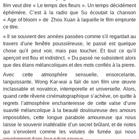
film veut dire « Le temps des fleurs ». Un temps décidément
éphémère. C’est à la radio que Su écoutait la chanson
« Age of bloom » de Zhou Xuan à laquelle le film emprunte
ce titre.
« Il se souvient des années passées comme s'il regardait au
travers d'une fenêtre poussiéreuse, le passé est quelque
chose qu'il peut voir, mais pas toucher. Et tout ce qu'il
aperçoit est flou et indistinct. » Du passé ne subsistent alors
que des élans mélancoliques et des mots confiés à la pierre.
Avec cette atmosphère sensuelle, ensorcelante,
languissante, Wong Kar-wai a fait de son film une œuvre
inclassable et novatrice, intemporelle et universelle. Alors,
quand cette rêverie cinématographique s’achève, on quitte à
regrets l’atmosphère enchanteresse de cette valse d’une
suavité mélancolique à la beauté douloureuse des amours
impossibles, cette longue parabole amoureuse qui nous
laisse le souvenir inaltérable d’un secret brûlant, et de notes
qui s’envolent comme les volutes de fumée qui nous
enveloppent dans leur ruban soyeux.