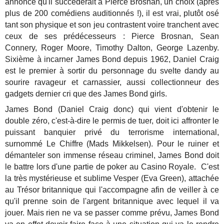
annoncé qu'il succèderait à Pierce Brosnan, un choix (après
plus de 200 comédiens auditionnés !), il est vrai, plutôt osé
tant son physique et son jeu contrastent voire tranchent avec
ceux de ses prédécesseurs : Pierce Brosnan, Sean
Connery, Roger Moore, Timothy Dalton, George Lazenby.
Sixième à incarner James Bond depuis 1962, Daniel Craig
est le premier à sortir du personnage du svelte dandy au
sourire ravageur et carnassier, aussi collectionneur des
gadgets dernier cri que des James Bond girls.
James Bond (Daniel Craig donc) qui vient d'obtenir le
double zéro, c'est-à-dire le permis de tuer, doit ici affronter le
puissant banquier privé du terrorisme international,
surnommé Le Chiffre (Mads Mikkelsen). Pour le ruiner et
démanteler son immense réseau criminel, James Bond doit
le battre lors d'une partie de poker au Casino Royale. C'est
la très mystérieuse et sublime Vesper (Eva Green), attachée
au Trésor britannique qui l'accompagne afin de veiller à ce
qu'il prenne soin de l'argent britannique avec lequel il va
jouer. Mais rien ne va se passer comme prévu, James Bond