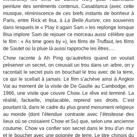
peinture des sentiments contenus,
Casablanca
(avec cette
musique, réminiscence de ces brefs instants de bonheur à
Paris, entre Rick et Ilsa, à
La Belle Aurore
, ces souvenirs
dans lesquels le « Play it again Sam » les replonge lorsque
Illsa implore Sam de rejouer ce morceau aussi célèbre que
le film : « As time goes by »), les films de Truffaut, les films
de Sautet où la pluie là aussi rapproche les êtres….
Chow raconte à Ah Ping qu'autrefois quand on voulait
préserver un secret, on creusait un trou dans un arbre, on y
racontait le secret puis on bouchait le trou avec de la terre,
ce qui le scellait à jamais. Le film s’achève ainsi à Angkor
Vat au moment de la visite de De Gaulle au Cambodge, en
1966, une visite que couvre Chow. Le rêve est terminé. La
réalité, factuelle, implacable, reprend ses droits. C’est
pourtant là, dans le cadre du plus grand monument religieux
au monde (dont l’étendue contraste avec l’étroitesse des
lieux où se croisaient Chow et Su) que, selon une ancienne
coutume, Chow va confier son secret dans le trou d'un mur
et le boucher avec une poignée de terre. Le titre chinois du