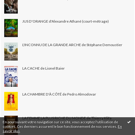
JUS D'ORANGE d'Alexandre Athané (court-métrage)
L'INCONNU DE LA GRANDE ARCHE de Stéphane Demoustier
LA CACHE de Lionel Baier
LA CHAMBRE D'À CÔTÉ de Pedro Almodovar
LA FEMME LA PLUS RICHE DU MONDE de Thierry Klifa
En poursuivant votre navigation sur ce site, vous acceptez l'utilisation de
cookies. Ces derniers assurent le bon fonctionnement de nos services.
En
savoir plus
.