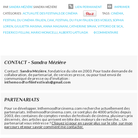
PAR
SANDRA MÉZIÈRE
SANDRA MÉZIÈRE
LIEN PERMANENT
IMPRIMER
CATÉGORIES :
ACTUALITÉ DES FESTIVALS DE CINÉMA
TAGS :
CINÉMA
,
FESTIVAL DU CINÉMA ITALIEN
,
CIAK
,
FESTIVAL DU FILM ITALIEN DES VOSGES
,
SOPHIA
LOREN
,
GIULIETTA MASINA
,
ANNA MAGNANI
,
CATHERINE SPAAK
,
VITTORIO DE SICA
,
FEDERICO FELLINI
,
MARIO MONICELLI
,
ALBERTO LATTUADA
0
COMMENTAIRE
CONTACT - Sandra Mézière
Contact :
Sandra Mézière
, fondatrice du site en 2003. Pour toute demande de
collaboration, de partenariat, de services presse, ou pour tout envoi de
communiqué de presse ou d'invitation :
inthemoodforfilmfestivals@gmail.com
PARTENARIATS
Pour se développer, Inthemoodforcinema.com recherche actuellement des
partenariats. Inthemoodforcinema.com, ce sont plus de 4000 articles depuis
2003, des centaines de comptes-rendus de festivals de cinéma, plusieurs prix
décernés, des articles qui arrivent en tête des moteurs de recherche... Un
partenariat vous intéresse ?
Cliquez ici pour en savoir plus sur le site, sur mon
parcours et pour savoir comment me contacter.