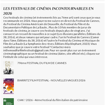
LES FESTIVALS DE CINÉMA INCONTOURNABLES EN
2026
Ces festivals de cinéma (et évènements liés au 7ème art) sont ceux que je vous
recommande en 2026. Vous pourrez me suivre en direct du Festival de Cannes,
du Festival du Cinéma Américain de Deauville, du Festival du Film et du
Documentaire Politique de La Baule... Plus de 10 fois membre de jurys de
festivals de cinéma, je couvre ces festivals depuis plus de vingt ans. J'ai
consacré un recueil de nouvelles à ce sujet (Les illusions parallèles, Éditions du
38, 2016), et deux romans qui ont pour cadre, l'un le Festival de Cannes (L'amor
dans l'âme, Éditions du 38, 2016) et l'autre le Festival du Cinéma et Musique de
Film de La Baule (La Symphonie des rêves, Éditions Blacklephant, 2023). Vous
souhaitez que je couvre votre festival ? Contactez-moi à
inthemoodforfilmfestivals@gmail.com. Pour en savoir plus sur un évènement
cinématographique ou un festival de cinéma (dates, site officiel etc), cliquez sur
l'intitulé de celui qui vous intéresse.
79ème FESTIVAL DU FILM DE CANNES
BIARRITZ FILM FESTIVAL - NOUVELLES VAGUES 2026
CIAK ! 2026 - 4ème festival du film italien de patrimoine