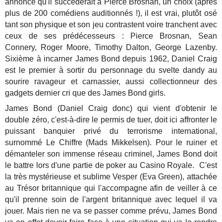
annoncé qu'il succèderait à Pierce Brosnan, un choix (après
plus de 200 comédiens auditionnés !), il est vrai, plutôt osé
tant son physique et son jeu contrastent voire tranchent avec
ceux de ses prédécesseurs : Pierce Brosnan, Sean
Connery, Roger Moore, Timothy Dalton, George Lazenby.
Sixième à incarner James Bond depuis 1962, Daniel Craig
est le premier à sortir du personnage du svelte dandy au
sourire ravageur et carnassier, aussi collectionneur des
gadgets dernier cri que des James Bond girls.
James Bond (Daniel Craig donc) qui vient d'obtenir le
double zéro, c'est-à-dire le permis de tuer, doit ici affronter le
puissant banquier privé du terrorisme international,
surnommé Le Chiffre (Mads Mikkelsen). Pour le ruiner et
démanteler son immense réseau criminel, James Bond doit
le battre lors d'une partie de poker au Casino Royale. C'est
la très mystérieuse et sublime Vesper (Eva Green), attachée
au Trésor britannique qui l'accompagne afin de veiller à ce
qu'il prenne soin de l'argent britannique avec lequel il va
jouer. Mais rien ne va se passer comme prévu, James Bond