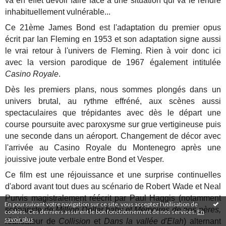
va en effet devoir faire face à une situation qui va le rendre
inhabituellement vulnérable...
Ce 21ème James Bond est l'adaptation du premier opus
écrit par Ian Fleming en 1953 et son adaptation signe aussi
le vrai retour à l'univers de Fleming. Rien à voir donc ici
avec la version parodique de 1967 également intitulée
Casino Royale
.
Dès les premiers plans, nous sommes plongés dans un
univers brutal, au rythme effréné, aux scènes aussi
spectaculaires que trépidantes avec dès le départ une
course poursuite avec paroxysme sur grue vertigineuse puis
une seconde dans un aéroport. Changement de décor avec
l'arrivée au Casino Royale du Montenegro après une
jouissive joute verbale entre Bond et Vesper.
Ce film est une réjouissance et une surprise continuelles
d'abord avant tout dues au scénario de Robert Wade et Neal
Purvis magistralement réécrit par Paul Haggis (notamment
En poursuivant votre navigation sur ce site, vous acceptez l'utilisation de
scénariste de
Million Dollar baby
et
Mémoires de nos pères,
cookies. Ces derniers assurent le bon fonctionnement de nos services.
En
savoir plus
.
réalisateur de
Collision
et
Dans la vallée d'Elah
) alternant