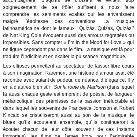
accompagnent lorsqu’ils se croisent et évitent trop
soigneusement de se frôler suffisent à nous faire
comprendre les sentiments exaltés qui les envahissent
malgré l’étroitesse des conventions. La musique
latinoaméricaine dont le fameux “ Quizás, Quizás, Quizás ”
de Nat King Cole évoquent aussi des amours regrettées ou
impossibles. Sans compter « I’m in the Mood for Love » qui
ne figure cependant pas dans le film. La musique est là pour
traduire l’indicible et en exalter la puissance magnétique.
Les ellipses permettent au spectateur de laisser libre cours
à son imagination. Rarement une histoire d’amour avait été
racontée avec autant de pudeur, de nuance, d’élégance. Il y
en a d’autres bien sûr :
Sur la route de Madison
(dans lequel
là aussi chaque geste est empreint de poésie, de langueur
mélancolique, des prémisses de la passion inéluctable et
dans lequel les souvenirs de Francesca Johnson et Robert
Kincaid se cristalliseront aussi au son de la musique, le
blues qu’ils écoutaient ensemble, qu’ils continueront à
écouter chacun de leur côté, souvenir de ces instants
immortels), les films de James Ivory pour l’admirable