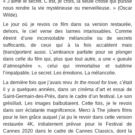
« J’aime le secret. C’est, je crois, la seule chose qui puisse
nous rendre la vie mystérieuse ou merveilleuse. » (Oscar
Wilde).
Le jour où je revois ce film dans sa version restaurée,
dehors, le ciel verse des larmes intarissables. Comme
étreint d’une inconsolable mélancolie ou de secrets
suffocants, de ceux qui à la fois accablent mais
(trans)portent aussi. L’ambiance parfaite pour se plonger
dans celle du film qui, plus que tout autre, a une « gueule
d’atmosphère », celui qui immortalise et sublime
l’impalpable. Le secret. Les émotions. La mélancolie.
La dernière fois que j’avais revu
In the mood for love,
c'était
il y a quelques années, dans un cinéma d’art et essai de
Saint-Germain-des-Prés, dans le cadre d’un festival. Le son
grésillait. Les images balbutiaient. Cette fois, je le revois
dans son éclatante magnificence. Merci à The jokers films
pour le lien grâce auquel j’ai pu le revoir dans cette version
restaurée 4K, initialement prévue pour le Festival de
Cannes 2020 dans le cadre de Cannes Classics, dont la