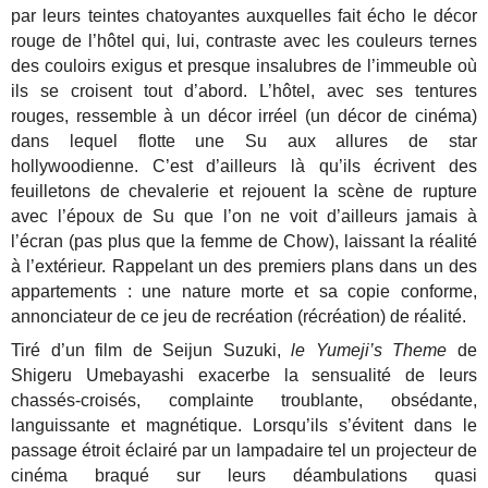
par leurs teintes chatoyantes auxquelles fait écho le décor
rouge de l’hôtel qui, lui, contraste avec les couleurs ternes
des couloirs exigus et presque insalubres de l’immeuble où
ils se croisent tout d’abord. L’hôtel, avec ses tentures
rouges, ressemble à un décor irréel (un décor de cinéma)
dans lequel flotte une Su aux allures de star
hollywoodienne. C’est d’ailleurs là qu’ils écrivent des
feuilletons de chevalerie et rejouent la scène de rupture
avec l’époux de Su que l’on ne voit d’ailleurs jamais à
l’écran (pas plus que la femme de Chow), laissant la réalité
à l’extérieur. Rappelant un des premiers plans dans un des
appartements : une nature morte et sa copie conforme,
annonciateur de ce jeu de recréation (récréation) de réalité.
Tiré d’un film de Seijun Suzuki,
le Yumeji’s Theme
de
Shigeru Umebayashi exacerbe la sensualité de leurs
chassés-croisés, complainte troublante, obsédante,
languissante et magnétique. Lorsqu’ils s’évitent dans le
passage étroit éclairé par un lampadaire tel un projecteur de
cinéma braqué sur leurs déambulations quasi