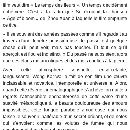
film veut dire « Le temps des fleurs ». Un temps décidément
éphémère. C’est à la radio que Su écoutait la chanson
« Age of bloom » de Zhou Xuan à laquelle le film emprunte
ce titre.
« Il se souvient des années passées comme s'il regardait au
travers d'une fenêtre poussiéreuse, le passé est quelque
chose qu'il peut voir, mais pas toucher. Et tout ce qu'il
aperçoit est flou et indistinct. » Du passé ne subsistent alors
que des élans mélancoliques et des mots confiés à la pierre.
Avec cette atmosphère sensuelle, ensorcelante,
languissante, Wong Kar-wai a fait de son film une œuvre
inclassable et novatrice, intemporelle et universelle. Alors,
quand cette rêverie cinématographique s’achève, on quitte à
regrets l’atmosphère enchanteresse de cette valse d’une
suavité mélancolique à la beauté douloureuse des amours
impossibles, cette longue parabole amoureuse qui nous
laisse le souvenir inaltérable d’un secret brûlant, et de notes
qui s’envolent comme les volutes de fumée qui nous
enveloppent dans leur ruban soyeux.