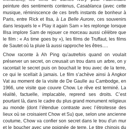
peinture des sentiments contenus,
Casablanca
(avec cette
musique, réminiscence de ces brefs instants de bonheur à
Paris, entre Rick et Ilsa, à
La Belle Aurore
, ces souvenirs
dans lesquels le « Play it again Sam » les replonge lorsque
Illsa implore Sam de rejouer ce morceau aussi célèbre que
le film : « As time goes by »), les films de Truffaut, les films
de Sautet où la pluie là aussi rapproche les êtres….
Chow raconte à Ah Ping qu'autrefois quand on voulait
préserver un secret, on creusait un trou dans un arbre, on y
racontait le secret puis on bouchait le trou avec de la terre,
ce qui le scellait à jamais. Le film s’achève ainsi à Angkor
Vat au moment de la visite de De Gaulle au Cambodge, en
1966, une visite que couvre Chow. Le rêve est terminé. La
réalité, factuelle, implacable, reprend ses droits. C’est
pourtant là, dans le cadre du plus grand monument religieux
au monde (dont l’étendue contraste avec l’étroitesse des
lieux où se croisaient Chow et Su) que, selon une ancienne
coutume, Chow va confier son secret dans le trou d'un mur
et le boucher avec une poignée de terre. Le titre chinois du