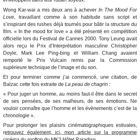
Wong Kar-wai a mis deux ans à achever
In The Mood For
Love
, travaillant comme à son habitude sans script et
s’inspirant des rushes déjà tournés pour bâtir la structure du
film. « In the mood for love » a été présenté en compétition
officielle lors du Festival de Cannes 2000. Tony Leung avait
alors reçu le Prix d’Interprétation masculine Christopher
Doyle, Mark Lee Ping-bing et William Chang avaient
remporté le Prix Vulcain remis par la Commission
supérieure technique de l’image et du son.
Et pour terminer comme j’ai commencé, une citation, de
Balzac cette fois extraite de
La peau de chagrin
:
« Pour juger un homme, au moins faut-il être dans le secret
de ses pensées, de ses malheurs, de ses émotions. Ne
vouloir connaître que l’homme et les évènements c’est de la
chronologie ».
Pour prolonger les plaisirs cinématographiques estivales,
r
etrouvez également, ici, mon article sur la programme
cinéma du rooftop du MK2 Hôtel Paradiso.