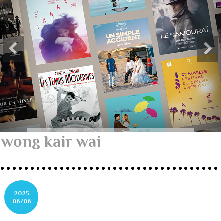
wong kair wai
2025
06/06