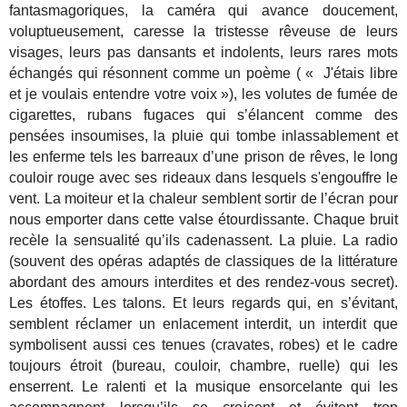
fantasmagoriques, la caméra qui avance doucement,
voluptueusement, caresse la tristesse rêveuse de leurs
visages, leurs pas dansants et indolents, leurs rares mots
échangés qui résonnent comme un poème ( « J'étais libre
et je voulais entendre votre voix »), les volutes de fumée de
cigarettes, rubans fugaces qui s’élancent comme des
pensées insoumises, la pluie qui tombe inlassablement et
les enferme tels les barreaux d’une prison de rêves, le long
couloir rouge avec ses rideaux dans lesquels s'engouffre le
vent. La moiteur et la chaleur semblent sortir de l’écran pour
nous emporter dans cette valse étourdissante. Chaque bruit
recèle la sensualité qu’ils cadenassent. La pluie. La radio
(souvent des opéras adaptés de classiques de la littérature
abordant des amours interdites et des rendez-vous secret).
Les étoffes. Les talons. Et leurs regards qui, en s’évitant,
semblent réclamer un enlacement interdit, un interdit que
symbolisent aussi ces tenues (cravates, robes) et le cadre
toujours étroit (bureau, couloir, chambre, ruelle) qui les
enserrent. Le ralenti et la musique ensorcelante qui les