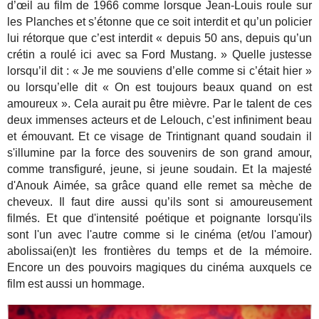
d’œil au film de 1966 comme lorsque Jean-Louis roule sur
les Planches et s’étonne que ce soit interdit et qu’un policier
lui rétorque que c’est interdit « depuis 50 ans, depuis qu’un
crétin a roulé ici avec sa Ford Mustang. » Quelle justesse
lorsqu’il dit : « Je me souviens d’elle comme si c’était hier »
ou lorsqu’elle dit « On est toujours beaux quand on est
amoureux ». Cela aurait pu être mièvre. Par le talent de ces
deux immenses acteurs et de Lelouch, c’est infiniment beau
et émouvant. Et ce visage de Trintignant quand soudain il
s'illumine par la force des souvenirs de son grand amour,
comme transfiguré, jeune, si jeune soudain. Et la majesté
d'Anouk Aimée, sa grâce quand elle remet sa mèche de
cheveux. Il faut dire aussi qu’ils sont si amoureusement
filmés. Et que d'intensité poétique et poignante lorsqu'ils
sont l'un avec l'autre comme si le cinéma (et/ou l'amour)
abolissai(en)t les frontières du temps et de la mémoire.
Encore un des pouvoirs magiques du cinéma auxquels ce
film est aussi un hommage.