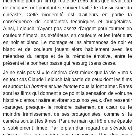
modernité pour un film qui date de 1966 alors que beaucoup
de critiques ont pourtant si souvent raillé le classicisme du
cinéaste. Cette modernité est d'ailleurs en partie la
conséquence de contraintes techniques et budgétaires.
Ainsi, Lelouch n'ayant pas assez d'argent pour tourner en
couleurs filmera les extérieurs en couleurs et les intérieurs
en noir et blanc. Le montage et les alternances de noir et
blanc et de couleurs jouent alors habilement avec les
méandres du temps et de la mémoire émotive, entre le
présent et le bonheur passé qui ressurgit sans cesse.
Je ne sais pas si « le cinéma c'est mieux que la vie » mais
en tout cas Claude Lelouch fait partie de ceux dont les films
et surtout
Un homme et une femme
nous la font aimer. Rares
sont les films qui donnent à ce point la sensation de voir une
histoire d'amour naître et vibrer sous nos yeux, d'en ressentir
-partager, presque- le moindre battement de cœur ou le
moindre frémissement de ses protagonistes, comme si la
caméra scrutait les âmes. Par une main qui frôle une épaule
si subtilement filmée. Par le plan d'un regard qui s'évade et
s'égare. Par un sourire qui s'esquisse. Par des mots