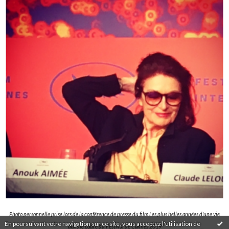
Photo personnelle prise lors de la conférence de presse du film Les plus belles années d'une vie
En poursuivant votre navigation sur ce site, vous acceptez l'utilisation de
dans le cadre du Festival de Cannes 2019