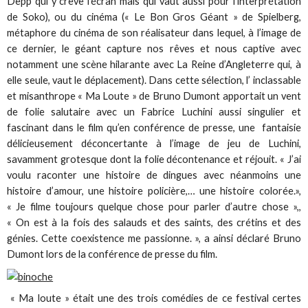
Depp qui y crève l’écran mais qui vaut aussi pour l’interprétation
de Soko), ou du cinéma (« Le Bon Gros Géant » de Spielberg,
métaphore du cinéma de son réalisateur dans lequel, à l’image de
ce dernier, le géant capture nos rêves et nous captive avec
notamment une scène hilarante avec La Reine d’Angleterre qui, à
elle seule, vaut le déplacement). Dans cette sélection, l’ inclassable
et misanthrope « Ma Loute » de Bruno Dumont apportait un vent
de folie salutaire avec un Fabrice Luchini aussi singulier et
fascinant dans le film qu’en conférence de presse, une fantaisie
délicieusement déconcertante à l’image de jeu de Luchini,
savamment grotesque dont la folie décontenance et réjouit. « J’ai
voulu raconter une histoire de dingues avec néanmoins une
histoire d’amour, une histoire policière,… une histoire colorée.»,
« Je filme toujours quelque chose pour parler d’autre chose »,,
« On est à la fois des salauds et des saints, des crétins et des
génies. Cette coexistence me passionne. », a ainsi déclaré Bruno
Dumont lors de la conférence de presse du film.
« Ma loute » était une des trois comédies de ce festival certes