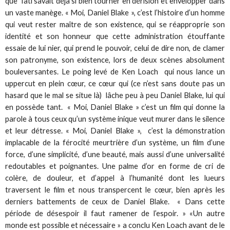
que Tati savait déjà si bien tourner en dérision et envelopper dans
un vaste manège. « Moi, Daniel Blake », c’est l’histoire d’un homme
qui veut rester maître de son existence, qui se réapproprie son
identité et son honneur que cette administration étouffante
essaie de lui nier, qui prend le pouvoir, celui de dire non, de clamer
son patronyme, son existence, lors de deux scènes absolument
bouleversantes. Le poing levé de Ken Loach qui nous lance un
uppercut en plein cœur, ce cœur qui (ce n’est sans doute pas un
hasard que le mal se situe là) lâche peu à peu Daniel Blake, lui qui
en possède tant. « Moi, Daniel Blake » c’est un film qui donne la
parole à tous ceux qu’un système inique veut murer dans le silence
et leur détresse. « Moi, Daniel Blake », c’est la démonstration
implacable de la férocité meurtrière d’un système, un film d’une
force, d’une simplicité, d’une beauté, mais aussi d’une universalité
redoutables et poignantes. Une palme d’or en forme de cri de
colère, de douleur, et d’appel à l’humanité dont les lueurs
traversent le film et nous transpercent le cœur, bien après les
derniers battements de ceux de Daniel Blake. « Dans cette
période de désespoir il faut ramener de l’espoir. » «Un autre
monde est possible et nécessaire » a conclu Ken Loach avant de le