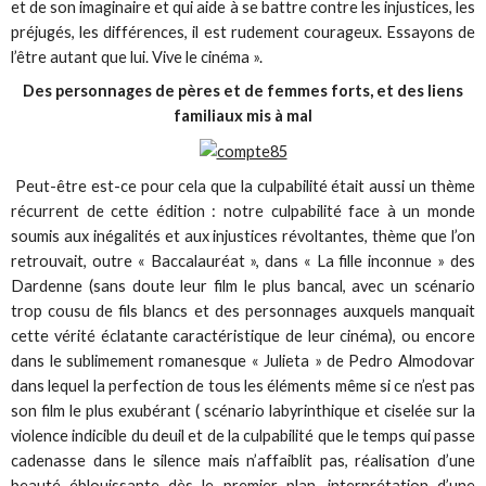
et de son imaginaire et qui aide à se battre contre les injustices, les
préjugés, les différences, il est rudement courageux. Essayons de
l’être autant que lui. Vive le cinéma ».
Des personnages de pères et de femmes forts, et des liens
familiaux mis à mal
Peut-être est-ce pour cela que la culpabilité était aussi un thème
récurrent de cette édition : notre culpabilité face à un monde
soumis aux inégalités et aux injustices révoltantes, thème que l’on
retrouvait, outre « Baccalauréat », dans « La fille inconnue » des
Dardenne (sans doute leur film le plus bancal, avec un scénario
trop cousu de fils blancs et des personnages auxquels manquait
cette vérité éclatante caractéristique de leur cinéma), ou encore
dans le sublimement romanesque « Julieta » de Pedro Almodovar
dans lequel la perfection de tous les éléments même si ce n’est pas
son film le plus exubérant ( scénario labyrinthique et ciselée sur la
violence indicible du deuil et de la culpabilité que le temps qui passe
cadenasse dans le silence mais n’affaiblit pas, réalisation d’une
beauté éblouissante dès le premier plan, interprétation d’une