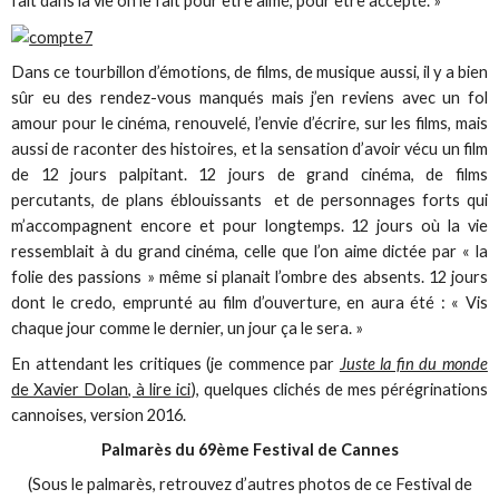
fait dans la vie on le fait pour être aimé, pour être accepté. »
Dans ce tourbillon d’émotions, de films, de musique aussi, il y a bien
sûr eu des rendez-vous manqués mais j’en reviens avec un fol
amour pour le cinéma, renouvelé, l’envie d’écrire, sur les films, mais
aussi de raconter des histoires, et la sensation d’avoir vécu un film
de 12 jours palpitant. 12 jours de grand cinéma, de films
percutants, de plans éblouissants et de personnages forts qui
m’accompagnent encore et pour longtemps. 12 jours où la vie
ressemblait à du grand cinéma, celle que l’on aime dictée par « la
folie des passions » même si planait l’ombre des absents. 12 jours
dont le credo, emprunté au film d’ouverture, en aura été : « Vis
chaque jour comme le dernier, un jour ça le sera. »
En attendant les critiques (je commence par
Juste la fin du monde
de Xavier Dolan, à lire ici
), quelques clichés de mes pérégrinations
cannoises, version 2016.
Palmarès du 69ème Festival de Cannes
(Sous le palmarès, retrouvez d’autres photos de ce Festival de