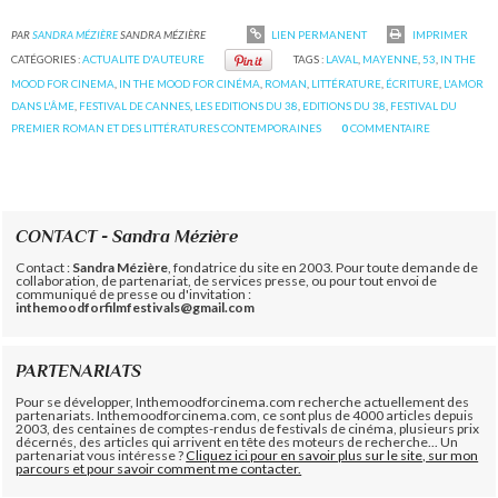
PAR
SANDRA MÉZIÈRE
SANDRA MÉZIÈRE
LIEN PERMANENT
IMPRIMER
CATÉGORIES :
ACTUALITE D'AUTEURE
TAGS :
LAVAL
,
MAYENNE
,
53
,
IN THE
MOOD FOR CINEMA
,
IN THE MOOD FOR CINÉMA
,
ROMAN
,
LITTÉRATURE
,
ÉCRITURE
,
L'AMOR
DANS L'ÂME
,
FESTIVAL DE CANNES
,
LES EDITIONS DU 38
,
EDITIONS DU 38
,
FESTIVAL DU
PREMIER ROMAN ET DES LITTÉRATURES CONTEMPORAINES
0
COMMENTAIRE
CONTACT - Sandra Mézière
Contact :
Sandra Mézière
, fondatrice du site en 2003. Pour toute demande de
collaboration, de partenariat, de services presse, ou pour tout envoi de
communiqué de presse ou d'invitation :
inthemoodforfilmfestivals@gmail.com
PARTENARIATS
Pour se développer, Inthemoodforcinema.com recherche actuellement des
partenariats. Inthemoodforcinema.com, ce sont plus de 4000 articles depuis
2003, des centaines de comptes-rendus de festivals de cinéma, plusieurs prix
décernés, des articles qui arrivent en tête des moteurs de recherche... Un
partenariat vous intéresse ?
Cliquez ici pour en savoir plus sur le site, sur mon
parcours et pour savoir comment me contacter.