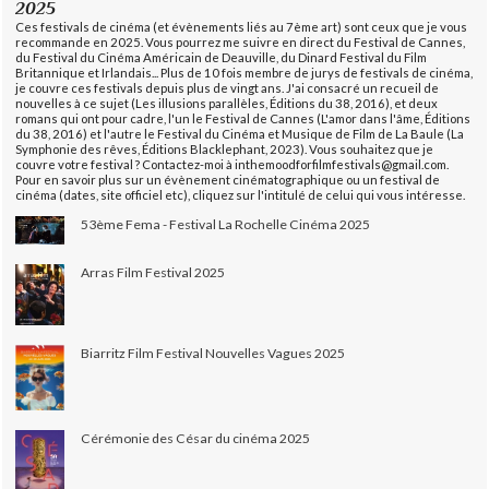
2025
Ces festivals de cinéma (et évènements liés au 7ème art) sont ceux que je vous
recommande en 2025. Vous pourrez me suivre en direct du Festival de Cannes,
du Festival du Cinéma Américain de Deauville, du Dinard Festival du Film
Britannique et Irlandais... Plus de 10 fois membre de jurys de festivals de cinéma,
je couvre ces festivals depuis plus de vingt ans. J'ai consacré un recueil de
nouvelles à ce sujet (Les illusions parallèles, Éditions du 38, 2016), et deux
romans qui ont pour cadre, l'un le Festival de Cannes (L'amor dans l'âme, Éditions
du 38, 2016) et l'autre le Festival du Cinéma et Musique de Film de La Baule (La
Symphonie des rêves, Éditions Blacklephant, 2023). Vous souhaitez que je
couvre votre festival ? Contactez-moi à inthemoodforfilmfestivals@gmail.com.
Pour en savoir plus sur un évènement cinématographique ou un festival de
cinéma (dates, site officiel etc), cliquez sur l'intitulé de celui qui vous intéresse.
53ème Fema - Festival La Rochelle Cinéma 2025
Arras Film Festival 2025
Biarritz Film Festival Nouvelles Vagues 2025
Cérémonie des César du cinéma 2025