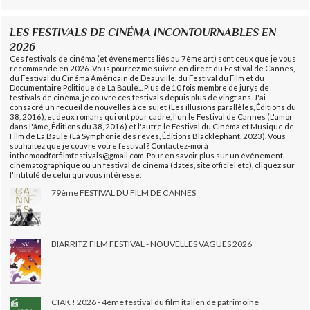
LES FESTIVALS DE CINÉMA INCONTOURNABLES EN
2026
Ces festivals de cinéma (et évènements liés au 7ème art) sont ceux que je vous
recommande en 2026. Vous pourrez me suivre en direct du Festival de Cannes,
du Festival du Cinéma Américain de Deauville, du Festival du Film et du
Documentaire Politique de La Baule... Plus de 10 fois membre de jurys de
festivals de cinéma, je couvre ces festivals depuis plus de vingt ans. J'ai
consacré un recueil de nouvelles à ce sujet (Les illusions parallèles, Éditions du
38, 2016), et deux romans qui ont pour cadre, l'un le Festival de Cannes (L'amor
dans l'âme, Éditions du 38, 2016) et l'autre le Festival du Cinéma et Musique de
Film de La Baule (La Symphonie des rêves, Éditions Blacklephant, 2023). Vous
souhaitez que je couvre votre festival ? Contactez-moi à
inthemoodforfilmfestivals@gmail.com. Pour en savoir plus sur un évènement
cinématographique ou un festival de cinéma (dates, site officiel etc), cliquez sur
l'intitulé de celui qui vous intéresse.
79ème FESTIVAL DU FILM DE CANNES
BIARRITZ FILM FESTIVAL - NOUVELLES VAGUES 2026
CIAK ! 2026 - 4ème festival du film italien de patrimoine