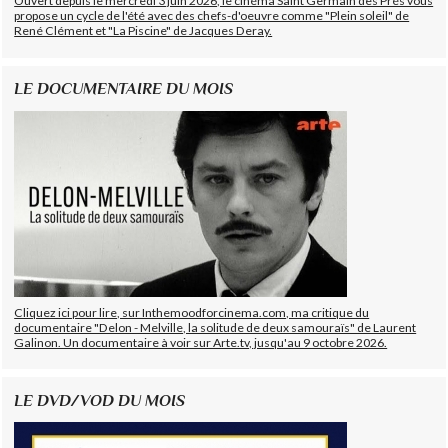
Ouvert depuis le mercredi 3 juin 2026, le cinéma Saint Germain des Prés vous
propose un cycle de l'été avec des chefs-d'oeuvre comme "Plein soleil" de
René Clément et "La Piscine" de Jacques Deray.
LE DOCUMENTAIRE DU MOIS
Cliquez ici pour lire, sur Inthemoodforcinema.com, ma critique du
documentaire "Delon - Melville, la solitude de deux samouraïs" de Laurent
Galinon. Un documentaire à voir sur Arte.tv, jusqu'au 9 octobre 2026.
LE DVD/VOD DU MOIS