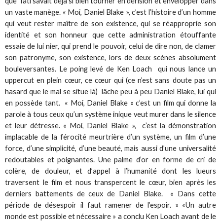
que Tati savait déjà si bien tourner en dérision et envelopper dans
un vaste manège. « Moi, Daniel Blake », c’est l’histoire d’un homme
qui veut rester maître de son existence, qui se réapproprie son
identité et son honneur que cette administration étouffante
essaie de lui nier, qui prend le pouvoir, celui de dire non, de clamer
son patronyme, son existence, lors de deux scènes absolument
bouleversantes. Le poing levé de Ken Loach qui nous lance un
uppercut en plein cœur, ce cœur qui (ce n’est sans doute pas un
hasard que le mal se situe là) lâche peu à peu Daniel Blake, lui qui
en possède tant. « Moi, Daniel Blake » c’est un film qui donne la
parole à tous ceux qu’un système inique veut murer dans le silence
et leur détresse. « Moi, Daniel Blake », c’est la démonstration
implacable de la férocité meurtrière d’un système, un film d’une
force, d’une simplicité, d’une beauté, mais aussi d’une universalité
redoutables et poignantes. Une palme d’or en forme de cri de
colère, de douleur, et d’appel à l’humanité dont les lueurs
traversent le film et nous transpercent le cœur, bien après les
derniers battements de ceux de Daniel Blake. « Dans cette
période de désespoir il faut ramener de l’espoir. » «Un autre
monde est possible et nécessaire » a conclu Ken Loach avant de le