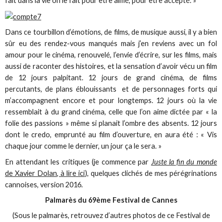
fait dans la vie on le fait pour être aimé, pour être accepté. »
Dans ce tourbillon d’émotions, de films, de musique aussi, il y a bien
sûr eu des rendez-vous manqués mais j’en reviens avec un fol
amour pour le cinéma, renouvelé, l’envie d’écrire, sur les films, mais
aussi de raconter des histoires, et la sensation d’avoir vécu un film
de 12 jours palpitant. 12 jours de grand cinéma, de films
percutants, de plans éblouissants et de personnages forts qui
m’accompagnent encore et pour longtemps. 12 jours où la vie
ressemblait à du grand cinéma, celle que l’on aime dictée par « la
folie des passions » même si planait l’ombre des absents. 12 jours
dont le credo, emprunté au film d’ouverture, en aura été : « Vis
chaque jour comme le dernier, un jour ça le sera. »
En attendant les critiques (je commence par
Juste la fin du monde
de Xavier Dolan, à lire ici
), quelques clichés de mes pérégrinations
cannoises, version 2016.
Palmarès du 69ème Festival de Cannes
(Sous le palmarès, retrouvez d’autres photos de ce Festival de