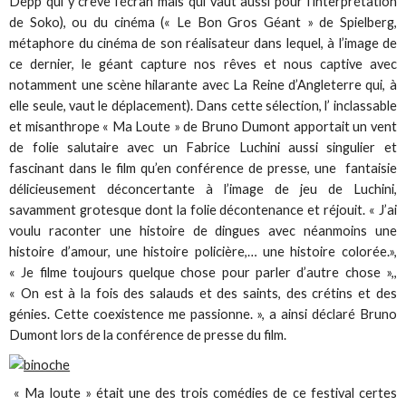
Depp qui y crève l’écran mais qui vaut aussi pour l’interprétation
de Soko), ou du cinéma (« Le Bon Gros Géant » de Spielberg,
métaphore du cinéma de son réalisateur dans lequel, à l’image de
ce dernier, le géant capture nos rêves et nous captive avec
notamment une scène hilarante avec La Reine d’Angleterre qui, à
elle seule, vaut le déplacement). Dans cette sélection, l’ inclassable
et misanthrope « Ma Loute » de Bruno Dumont apportait un vent
de folie salutaire avec un Fabrice Luchini aussi singulier et
fascinant dans le film qu’en conférence de presse, une fantaisie
délicieusement déconcertante à l’image de jeu de Luchini,
savamment grotesque dont la folie décontenance et réjouit. « J’ai
voulu raconter une histoire de dingues avec néanmoins une
histoire d’amour, une histoire policière,… une histoire colorée.»,
« Je filme toujours quelque chose pour parler d’autre chose »,,
« On est à la fois des salauds et des saints, des crétins et des
génies. Cette coexistence me passionne. », a ainsi déclaré Bruno
Dumont lors de la conférence de presse du film.
« Ma loute » était une des trois comédies de ce festival certes