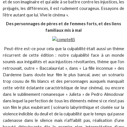
et de son imaginaire et qui aide à se battre contre les injustices, les
préjugés, les différences, il est rudement courageux. Essayons de
l’être autant que lui. Vive le cinéma ».
Des personnages de pères et de femmes forts, et des liens
familiaux mis à mal
Peut-être est-ce pour cela que la culpabilité était aussi un thème
récurrent de cette édition : notre culpabilité face à un monde
soumis aux inégalités et aux injustices révoltantes, thème que l’on
retrouvait, outre « Baccalauréat », dans « La fille inconnue » des
Dardenne (sans doute leur film le plus bancal, avec un scénario
trop cousu de fils blancs et des personnages auxquels manquait
cette vérité éclatante caractéristique de leur cinéma), ou encore
dans le sublimement romanesque « Julieta » de Pedro Almodovar
dans lequel la perfection de tous les éléments même si ce n’est pas
son film le plus exubérant ( scénario labyrinthique et ciselée sur la
violence indicible du deuil et de la culpabilité que le temps qui passe
cadenasse dans le silence mais n’affaiblit pas, réalisation d’une
beauté éblouissante dès le premier plan, interprétation d’une