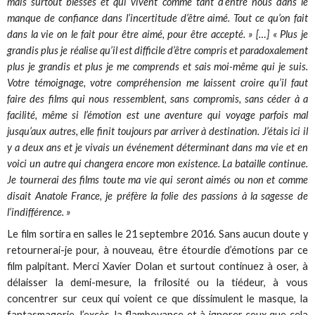
mais surtout blessés et qui vivent comme tant d’entre nous dans le
manque de confiance dans l’incertitude d’être aimé. Tout ce qu’on fait
dans la vie on le fait pour être aimé, pour être accepté. » […] « Plus je
grandis plus je réalise qu’il est difficile d’être compris et paradoxalement
plus je grandis et plus je me comprends et sais moi-même qui je suis.
Votre témoignage, votre compréhension me laissent croire qu’il faut
faire des films qui nous ressemblent, sans compromis, sans céder à a
facilité, même si l’émotion est une aventure qui voyage parfois mal
jusqu’aux autres, elle finit toujours par arriver à destination. J’étais ici il
y a deux ans et je vivais un événement déterminant dans ma vie et en
voici un autre qui changera encore mon existence. La bataille continue.
Je tournerai des films toute ma vie qui seront aimés ou non et comme
disait Anatole France, je préfère la folie des passions à la sagesse de
l’indifférence. »
Le film sortira en salles le 21 septembre 2016. Sans aucun doute y
retournerai-je pour, à nouveau, être étourdie d’émotions par ce
film palpitant. Merci Xavier Dolan et surtout continuez à oser, à
délaisser la demi-mesure, la frilosité ou la tiédeur, à vous
concentrer sur ceux qui voient ce que dissimulent le masque, la
fantasmagorie, l’excès, la flamboyance et à ignorer ceux que cela