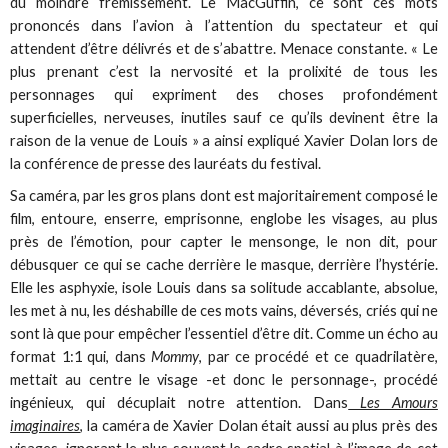
du moindre frémissement. Le MacGuffin, ce sont ces mots
prononcés dans l’avion à l’attention du spectateur et qui
attendent d’être délivrés et de s’abattre. Menace constante. « Le
plus prenant c’est la nervosité et la prolixité de tous les
personnages qui expriment des choses profondément
superficielles, nerveuses, inutiles sauf ce qu’ils devinent être la
raison de la venue de Louis » a ainsi expliqué Xavier Dolan lors de
la conférence de presse des lauréats du festival.
Sa caméra, par les gros plans dont est majoritairement composé le
film, entoure, enserre, emprisonne, englobe les visages, au plus
près de l’émotion, pour capter le mensonge, le non dit, pour
débusquer ce qui se cache derrière le masque, derrière l’hystérie.
Elle les asphyxie, isole Louis dans sa solitude accablante, absolue,
les met à nu, les déshabille de ces mots vains, déversés, criés qui ne
sont là que pour empêcher l’essentiel d’être dit. Comme un écho au
format 1:1 qui, dans
Mommy
, par ce procédé et ce quadrilatère,
mettait au centre le visage -et donc le personnage-, procédé
ingénieux, qui décuplait notre attention. Dans
Les Amours
imaginaires
, la caméra de Xavier Dolan était aussi au plus près des