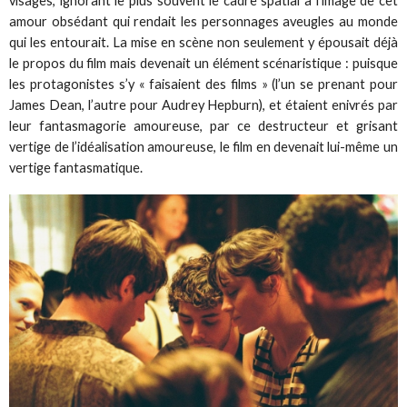
visages, ignorant le plus souvent le cadre spatial à l’image de cet
amour obsédant qui rendait les personnages aveugles au monde
qui les entourait. La mise en scène non seulement y épousait déjà
le propos du film mais devenait un élément scénaristique : puisque
les protagonistes s’y « faisaient des films » (l’un se prenant pour
James Dean, l’autre pour Audrey Hepburn), et étaient enivrés par
leur fantasmagorie amoureuse, par ce destructeur et grisant
vertige de l’idéalisation amoureuse, le film en devenait lui-même un
vertige fantasmatique.