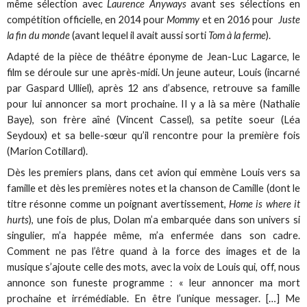
même sélection avec
Laurence Anyways
avant ses sélections en
compétition officielle, en 2014 pour
Mommy
et en 2016 pour
Juste
la fin du monde
(avant lequel il avait aussi sorti
Tom à la ferme
).
Adapté de la pièce de théâtre éponyme de Jean-Luc Lagarce, le
film se déroule sur une après-midi. Un jeune auteur, Louis (incarné
par Gaspard Ulliel), après 12 ans d’absence, retrouve sa famille
pour lui annoncer sa mort prochaine. Il y a là sa mère (Nathalie
Baye), son frère aîné (Vincent Cassel), sa petite soeur (Léa
Seydoux) et sa belle-sœur qu’il rencontre pour la première fois
(Marion Cotillard).
Dès les premiers plans, dans cet avion qui emmène Louis vers sa
famille et dès les premières notes et la chanson de Camille (dont le
titre résonne comme un poignant avertissement,
Home is where it
hurts
), une fois de plus, Dolan m’a embarquée dans son univers si
singulier, m’a happée même, m’a enfermée dans son cadre.
Comment ne pas l’être quand à la force des images et de la
musique s’ajoute celle des mots, avec la voix de Louis qui, off, nous
annonce son funeste programme : « leur annoncer ma mort
prochaine et irrémédiable. En être l’unique messager. […] Me