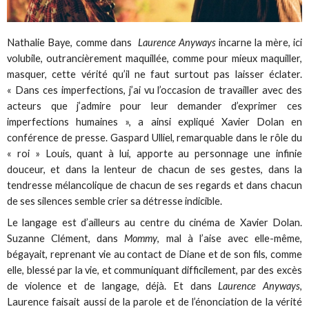
Nathalie Baye, comme dans
Laurence Anyways
incarne la mère, ici
volubile, outrancièrement maquillée, comme pour mieux maquiller,
masquer, cette vérité qu’il ne faut surtout pas laisser éclater.
« Dans ces imperfections, j’ai vu l’occasion de travailler avec des
acteurs que j’admire pour leur demander d’exprimer ces
imperfections humaines », a ainsi expliqué Xavier Dolan en
conférence de presse. Gaspard Ulliel, remarquable dans le rôle du
« roi » Louis, quant à lui, apporte au personnage une infinie
douceur, et dans la lenteur de chacun de ses gestes, dans la
tendresse mélancolique de chacun de ses regards et dans chacun
de ses silences semble crier sa détresse indicible.
Le langage est d’ailleurs au centre du cinéma de Xavier Dolan.
Suzanne Clément, dans
Mommy
, mal à l’aise avec elle-même,
bégayait, reprenant vie au contact de Diane et de son fils, comme
elle, blessé par la vie, et communiquant difficilement, par des excès
de violence et de langage, déjà. Et dans
Laurence Anyways
,
Laurence faisait aussi de la parole et de l’énonciation de la vérité