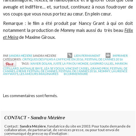
aveugle et indiffère… et, surtout, continuez à nous foudroyer de
vos coups que vous nous portez au cœur. En plein cœur.
Remarque : le film a été produit par Nancy Grant à qui on doit
notamment la production de
Mommy
mais aussi du très beau
Félix
et Meira
de Maxime Giroux.
PAR
SANDRA MÉZIÈRE
SANDRA MÉZIÈRE
LIEN PERMANENT
IMPRIMER
CATÉGORIES :
CRITIQUES DES FILMS A L'AFFICHE EN 2016
,
FESTIVAL DE CANNES 2016
TAGS :
XAVIER DOLAN
,
JUSTE LA FIN DU MONDE
,
GASPARD ULLIEL
,
MARION
COTILLARD
,
NATHALIE BAYE
,
LÉA SEYDOUX
,
VINCENT CASSEL
,
GRAND PRIX
,
FESTIVAL DE
CANNES
,
69ÈME FESTIVAL DE CANNES
,
FESTIVAL DE CANNES 2016
,
MOMMY
,
LAURENCE
ANYWAYS
,
LES AMOURS IMAGINAIRES
0
COMMENTAIRE
Les commentaires sont fermés.
CONTACT - Sandra Mézière
Contact :
Sandra Mézière
, fondatrice du site en 2003. Pour toute demande de
collaboration, de partenariat, de services presse, ou pour tout envoi de
communiqué de presse ou d'invitation :