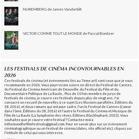
NUREMBERG de James Vanderbilt
VICTOR COMME TOUT LE MONDE de Pascal Bonitzer
LES FESTIVALS DE CINÉMA INCONTOURNABLES EN
2026
Ces festivals de cinéma (et évènements liés au 7ème art) sont ceux que je vous
recommande en 2026. Vous pourrez me suivre en direct du Festival de Cannes,
du Festival du Cinéma Américain de Deauville, du Festival du Film et du
Documentaire Politique de La Baule... Plus de 10 fois membre de jurys de
festivals de cinéma, je couvre ces festivals depuis plus de vingt ans. J'ai
consacré un recueil de nouvelles à ce sujet (Les illusions parallèles, Éditions du
38, 2016), et deux romans qui ont pour cadre, l'un le Festival de Cannes (L'amor
dans l'âme, Éditions du 38, 2016) et l'autre le Festival du Cinéma et Musique de
Film de La Baule (La Symphonie des rêves, Éditions Blacklephant, 2023). Vous
souhaitez que je couvre votre festival ? Contactez-moi à
inthemoodforfilmfestivals@gmail.com. Pour en savoir plus sur un évènement
cinématographique ou un festival de cinéma (dates, site officiel etc), cliquez sur
l'intitulé de celui qui vous intéresse.