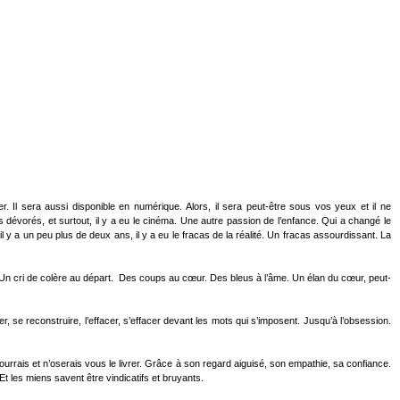
ier. Il sera aussi disponible en numérique. Alors, il sera peut-être sous vos yeux et il ne
s dévorés, et surtout, il y a eu le cinéma. Une autre passion de l’enfance. Qui a changé le
 y a un peu plus de deux ans, il y a eu le fracas de la réalité. Un fracas assourdissant. La
ible. Un cri de colère au départ. Des coups au cœur. Des bleus à l’âme. Un élan du cœur, peut-
r, se reconstruire, l’effacer, s’effacer devant les mots qui s’imposent. Jusqu’à l’obsession.
urrais et n’oserais vous le livrer. Grâce à son regard aiguisé, son empathie, sa confiance.
 les miens savent être vindicatifs et bruyants.