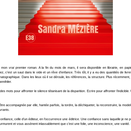
st mon
vrai
premier roman.
A la fin du mois de mars, il sera disponible en librairie, en pap
z, c’est un saut dans le vide et un rêve d’enfance. Très tôt, il y a eu des quantités de livre
ographique. Dans les lieux où il se déroule, les références, la structure. Plus récemment, il
nnihiler.
x des mots pour affronter le silence tétanisant de la disparition. Ecrire pour affronter l’indic
être accompagnée par elle, hantée parfois, la tordre, la déchiqueter, la reconstruire, la modele
vrants.
iance, celle d’un éditeur, en l’occurrence une éditrice. Une confiance sans laquelle je ne po
murent et vous assènent inlassablement que c’est une folie, une inconscience, une vanité. Et