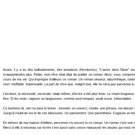
Avant, il y a eu des balbutiements, des tentatives d'écriture(s). "L'amor dans l'âme" e
m’appartiendra plus. Petite, mon rêve était déjà de publier un roman. Alors, vous comprene
cours de ma vie. Qui imprègne d’ailleurs ce roman. Un roman sinueux, labyrinthique, cinémat
mort. Ineffable. Impensable. La part de rêve que, malgré tout, elle ne sera pas parvenue à a
L’écriture, la nécessité, viscérale, vitale même, d’écrire a été plus forte. Le chant fougueu
être. Et les mots, rageurs ou langoureux, comme seul rempart, seule issue. Inéluctables.
Ce bonheur-là, rien ne peut le briser : inventer un univers, ciseler une phrase, me laisser 
Jusqu’à l’oubli de soi et de ses blessures. Un pansement. Une parenthèse. Fugaces et eni
En dehors de ma maison d’édition, personne n’a encore lu ce roman. Un roman c’est une conf
Merci à elle à nouveau car écrire c’est aussi sans cesse repousser les doutes qui vous mur