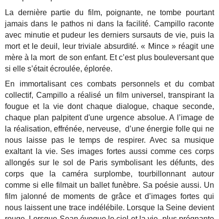
La dernière partie du film, poignante, ne tombe pourtant
jamais dans le pathos ni dans la facilité. Campillo raconte
avec minutie et pudeur les derniers sursauts de vie, puis la
mort et le deuil, leur triviale absurdité. « Mince » réagit une
mère à la mort de son enfant. Et c’est plus bouleversant que
si elle s’était écroulée, éplorée.
En immortalisant ces combats personnels et du combat
collectif, Campillo a réalisé un film universel, transpirant la
fougue et la vie dont chaque dialogue, chaque seconde,
chaque plan palpitent d'une urgence absolue. A l’image de
la réalisation, effrénée, nerveuse, d’une énergie folle qui ne
nous laisse pas le temps de respirer. Avec sa musique
exaltant la vie. Ses images fortes aussi comme ces corps
allongés sur le sol de Paris symbolisant les défunts, des
corps que la caméra surplombe, tourbillonnant autour
comme si elle filmait un ballet funèbre. Sa poésie aussi. Un
film jalonné de moments de grâce et d’images fortes qui
nous laissent une trace indélébile. Lorsque la Seine devient
rouge. Lorsque Sean évoque le ciel et la vie, plus prégnante