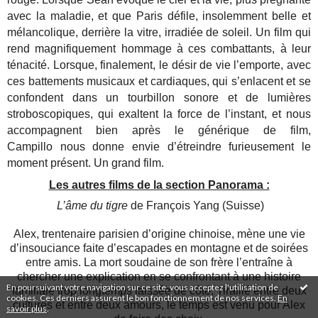
avec la maladie, et que Paris défile, insolemment belle et
mélancolique, derrière la vitre, irradiée de soleil. Un film qui
rend magnifiquement hommage à ces combattants, à leur
ténacité. Lorsque, finalement, le désir de vie l’emporte, avec
ces battements musicaux et cardiaques, qui s’enlacent et se
confondent dans un tourbillon sonore et de lumières
stroboscopiques, qui exaltent la force de l’instant, et nous
accompagnent bien après le générique de film,
Campillo nous donne envie d’étreindre furieusement le
moment présent. Un grand film.
Les autres films de la section Panorama :
L’âme du tigre
de François Yang (Suisse)
Alex, trentenaire parisien d’origine chinoise, mène une vie
d’insouciance faite d’escapades en montagne et de soirées
entre amis. La mort soudaine de son frère l’entraîne à
chercher une explication en se confrontant à une histoire
En poursuivant votre navigation sur ce site, vous acceptez l'utilisation de
familiale trop longtemps laissée de côté. Tiraillé entre deux
cookies. Ces derniers assurent le bon fonctionnement de nos services.
En
cultures et entre deux amours, le temps est venu pour Alex
savoir plus
.