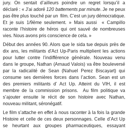
jury. On sentait d’ailleurs poindre un regret lorsqu’il a
déclaré : « J'ai adoré
120 battements par minute
. Je ne peux
pas être plus touché par un film. C'est un jury démocratique.
Et je suis 1/9ème seulement. » Mais aussi « Campillo
raconte l'histoire de héros qui ont sauvé de nombreuses
vies. Nous avons pris conscience de cela. »
Début des années 90. Alors que le sida tue depuis près de
dix ans, les militants d'Act Up-Paris multiplient les actions
pour lutter contre l'indifférence générale. Nouveau venu
dans le groupe, Nathan (Arnaud Valois) va être bouleversé
par la radicalité de Sean (Nahuel Perez Biscayart) qui
consume ses dernières forces dans l’action. Sean est un
des premiers militants d' Act Up. Atteint du VIH, il est
membre de la commission prisons. Au film politique va
s’ajouter ensuite le récit de son histoire avec Nathan,
nouveau militant, séronégatif.
Le film s’attache en effet à nous raconter à la fois la grande
Histoire et celle de ces deux personnages. Celle d’Act Up
se heurtant aux groupes pharmaceutiques, essayant