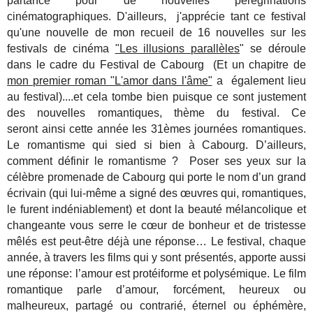
partance pour de nouvelles pérégrinations
cinématographiques. D'ailleurs, j'apprécie tant ce festival
qu'une nouvelle de mon recueil de 16 nouvelles sur les
festivals de cinéma
"Les illusions parallèles
" se déroule
dans le cadre du Festival de Cabourg (Et un chapitre de
mon premier roman "L'amor dans l'âme"
a également lieu
au festival)....et cela tombe bien puisque ce sont justement
des nouvelles romantiques, thème du festival. Ce
seront ainsi cette année les 31èmes journées romantiques.
Le romantisme qui sied si bien à Cabourg. D’ailleurs,
comment définir le romantisme ? Poser ses yeux sur la
célèbre promenade de Cabourg qui porte le nom d’un grand
écrivain (qui lui-même a signé des œuvres qui, romantiques,
le furent indéniablement) et dont la beauté mélancolique et
changeante vous serre le cœur de bonheur et de tristesse
mêlés est peut-être déjà une réponse… Le festival, chaque
année, à travers les films qui y sont présentés, apporte aussi
une réponse: l’amour est protéiforme et polysémique. Le film
romantique parle d’amour, forcément, heureux ou
malheureux, partagé ou contrarié, éternel ou éphémère,