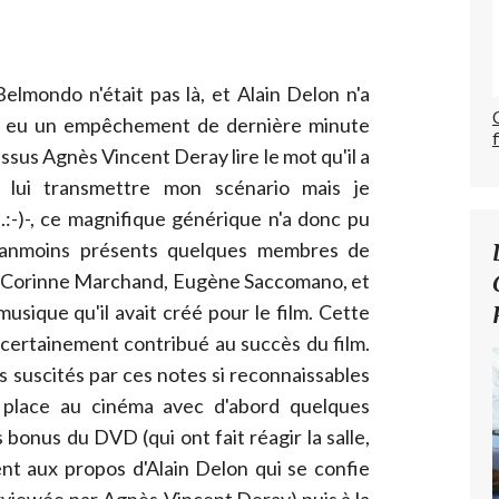
lmondo n'était pas là, et Alain Delon n'a
nt eu un empêchement de dernière minute
essus Agnès Vincent Deray lire le mot qu'il a
u lui transmettre mon scénario mais je
.:-)-, ce magnifique générique n'a donc pu
néanmoins présents quelques membres de
an, Corinne Marchand, Eugène Saccomano, et
musique qu'il avait créé pour le film. Cette
 certainement contribué au succès du film.
s suscités par ces notes si reconnaissables
 place au cinéma avec d'abord quelques
bonus du DVD (qui ont fait réagir la salle,
nt aux propos d'Alain Delon qui se confie
viewée par Agnès-Vincent Deray) puis à la