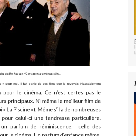
l
pe du film, hier soir, 40 ans après la sortie en salles...
 » pour moi. Il fait partie de ces films que je
revoyais inlassablement
 pour le cinéma. Ce n'est certes pas le
urs principaux. Ni même le meilleur film de
oi
« La Piscine »).
Même s'il a de nombreuses
 pour celui-ci une tendresse particulière.
i un parfum de réminiscence, celle des
pour le cinéma. Un parfum d'enfance même.