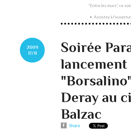
"Entre les murs", ce soi
Assistez à l'ouvert
Soirée Par
2009
17/11
lancement
"Borsalino
Deray au c
Balzac
Share