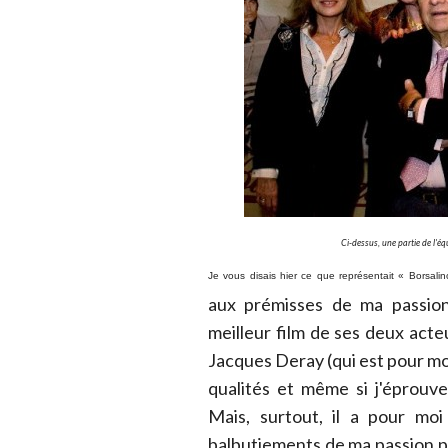
Ci-dessus, une partie de l'équi
Je vous disais hier ce que représentait « Borsalino
aux prémisses de ma passion
meilleur film de ses deux acte
Jacques Deray (qui est pour m
qualités et même si j'éprouve
Mais, surtout, il a pour mo
balbutiements de ma passion 