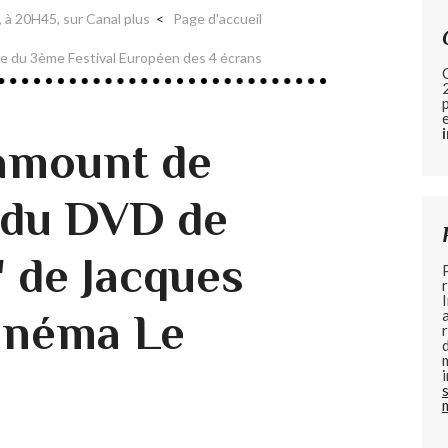
r, à 20H45, sur Canal plus
Page d'accueil
ure du 3ème Festival Européen des 4 écrans
amount de
 du DVD de
" de Jacques
inéma Le