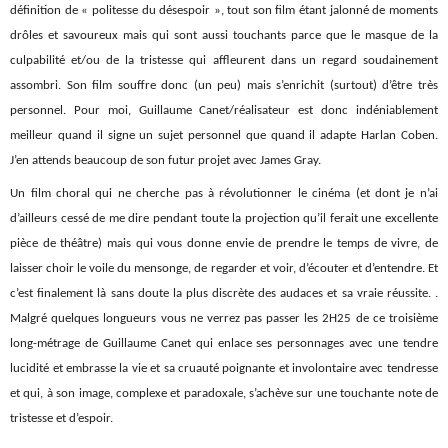
définition de « politesse du désespoir », tout son film étant jalonné de moments
drôles et savoureux mais qui sont aussi touchants parce que le masque de la
culpabilité et/ou de la tristesse qui affleurent dans un regard soudainement
assombri. Son film souffre donc (un peu) mais s’enrichit (surtout) d’être très
personnel. Pour moi, Guillaume Canet/réalisateur est donc indéniablement
meilleur quand il signe un sujet personnel que quand il adapte Harlan Coben.
J’en attends beaucoup de son futur projet avec James Gray.
Un film choral qui ne cherche pas à révolutionner le cinéma (et dont je n’ai
d’ailleurs cessé de me dire pendant toute la projection qu’il ferait une excellente
pièce de théâtre) mais qui vous donne envie de prendre le temps de vivre, de
laisser choir le voile du mensonge, de regarder et voir, d’écouter et d’entendre. Et
c’est finalement là sans doute la plus discrète des audaces et sa vraie réussite. .
Malgré quelques longueurs vous ne verrez pas passer les 2H25 de ce troisième
long-métrage de Guillaume Canet qui enlace ses personnages avec une tendre
lucidité et embrasse la vie et sa cruauté poignante et involontaire avec tendresse
et qui, à son image, complexe et paradoxale, s’achève sur une touchante note de
tristesse et d’espoir.