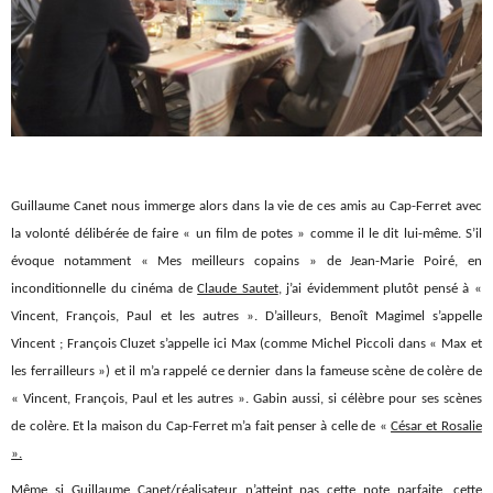
Guillaume Canet nous immerge alors dans la vie de ces amis au Cap-Ferret avec
la volonté délibérée de faire « un film de potes » comme il le dit lui-même. S’il
évoque notamment « Mes meilleurs copains » de Jean-Marie Poiré, en
inconditionnelle du cinéma de
Claude Sautet
, j’ai évidemment plutôt pensé à «
Vincent, François, Paul et les autres ». D’ailleurs, Benoît Magimel s’appelle
Vincent ; François Cluzet s’appelle ici Max (comme Michel Piccoli dans « Max et
les ferrailleurs ») et il m’a rappelé ce dernier dans la fameuse scène de colère de
« Vincent, François, Paul et les autres ». Gabin aussi, si célèbre pour ses scènes
de colère. Et la maison du Cap-Ferret m’a fait penser à celle de «
César et Rosalie
».
Même si Guillaume Canet/réalisateur n’atteint pas cette note parfaite, cette