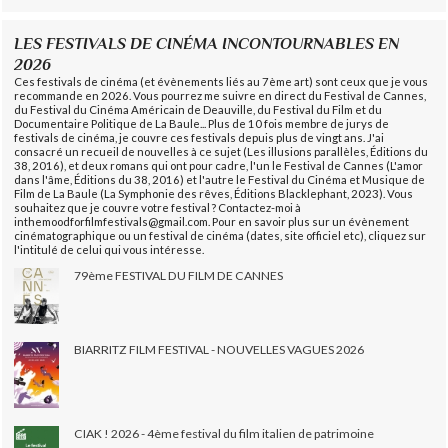
LES FESTIVALS DE CINÉMA INCONTOURNABLES EN
2026
Ces festivals de cinéma (et évènements liés au 7ème art) sont ceux que je vous
recommande en 2026. Vous pourrez me suivre en direct du Festival de Cannes,
du Festival du Cinéma Américain de Deauville, du Festival du Film et du
Documentaire Politique de La Baule... Plus de 10 fois membre de jurys de
festivals de cinéma, je couvre ces festivals depuis plus de vingt ans. J'ai
consacré un recueil de nouvelles à ce sujet (Les illusions parallèles, Éditions du
38, 2016), et deux romans qui ont pour cadre, l'un le Festival de Cannes (L'amor
dans l'âme, Éditions du 38, 2016) et l'autre le Festival du Cinéma et Musique de
Film de La Baule (La Symphonie des rêves, Éditions Blacklephant, 2023). Vous
souhaitez que je couvre votre festival ? Contactez-moi à
inthemoodforfilmfestivals@gmail.com. Pour en savoir plus sur un évènement
cinématographique ou un festival de cinéma (dates, site officiel etc), cliquez sur
l'intitulé de celui qui vous intéresse.
79ème FESTIVAL DU FILM DE CANNES
BIARRITZ FILM FESTIVAL - NOUVELLES VAGUES 2026
CIAK ! 2026 - 4ème festival du film italien de patrimoine