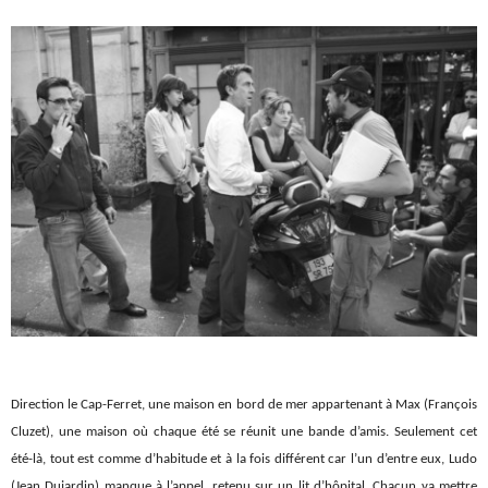
Direction le Cap-Ferret, une maison en bord de mer appartenant à Max (François
Cluzet), une maison où chaque été se réunit une bande d’amis. Seulement cet
été-là, tout est comme d’habitude et à la fois différent car l’un d’entre eux, Ludo
(Jean Dujardin) manque à l’appel, retenu sur un lit d’hôpital. Chacun va mettre