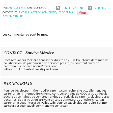
PAR
SANDRA MÉZIÈRE
SANDRA MÉZIÈRE
LIEN PERMANENT
IMPRIMER
CATÉGORIES :
A VOIR A LA TELEVISION : CRITIQUES DE FILMS
0
COMMENTAIRE
Les commentaires sont fermés.
CONTACT - Sandra Mézière
Contact :
Sandra Mézière
, fondatrice du site en 2003. Pour toute demande de
collaboration, de partenariat, de services presse, ou pour tout envoi de
communiqué de presse ou d'invitation :
inthemoodforfilmfestivals@gmail.com
PARTENARIATS
Pour se développer, Inthemoodforcinema.com recherche actuellement des
partenariats. Inthemoodforcinema.com, ce sont plus de 4000 articles depuis
2003, des centaines de comptes-rendus de festivals de cinéma, plusieurs prix
décernés, des articles qui arrivent en tête des moteurs de recherche... Un
partenariat vous intéresse ?
Cliquez ici pour en savoir plus sur le site, sur mon
parcours et pour savoir comment me contacter.