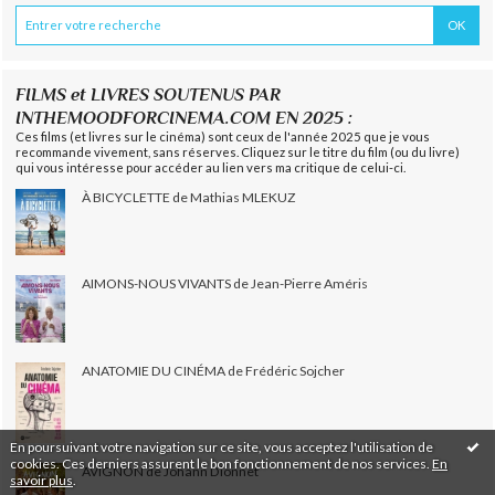
FILMS et LIVRES SOUTENUS PAR
INTHEMOODFORCINEMA.COM EN 2025 :
Ces films (et livres sur le cinéma) sont ceux de l'année 2025 que je vous
recommande vivement, sans réserves. Cliquez sur le titre du film (ou du livre)
qui vous intéresse pour accéder au lien vers ma critique de celui-ci.
À BICYCLETTE de Mathias MLEKUZ
AIMONS-NOUS VIVANTS de Jean-Pierre Améris
ANATOMIE DU CINÉMA de Frédéric Sojcher
En poursuivant votre navigation sur ce site, vous acceptez l'utilisation de
cookies. Ces derniers assurent le bon fonctionnement de nos services.
En
AVIGNON de Johann Dionnet
savoir plus
.