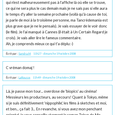
qui n'est malheureusement pas à l'affiche là où elle se trouve,
ce qui ne sera plus le cas demain mais je ne sais pas si elle aura
le temps d'y aller la semaine prochaine (voilà qu'à cause de toi,
je parle de moi à la troisième personne, ma Tancrèdemania est
plus grave que je ne le pensais). Je vais essayer de le voir donc
(le film). Je l'ai manqué à Cannes (il était à Un Certain Regard je
crois). Je vais aller lire le fameux commentaire.
Ah, je comprends mieux ce qui t'a déplu:-)
Écrit par :
Sandra.M
11h27
-
dimanche 19
octobre 2008
C vréman domaj !
Écrit par :
LaRousse
11h49
-
dimanche 19
octobre 2008
Là, je passe mon tour... overdose de 'biopics' au cinéma!
Messieurs les producteurs, au secours! Quant à Tokyo, même
si je suis définitivement 'nippophile', les films à sketches et moi,
et ben... ça fait 3... En revanche, si vous avez mon penchant
oriental, je vous conseille vivement le roman Tokyo de Mo