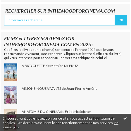
RECHERCHER SUR INTHEMOODFORCINEMA.COM
FILMS et LIVRES SOUTENUS PAR
INTHEMOODFORCINEMA.COM EN 2025 :
Ces films (et livres sur le cinéma) sont ceux de l'année 2025 que je vous
recommande vivement, sans réserves. Cliquez sur le titre du film (ou du livre)
qui vous intéresse pour accéder au lien vers ma critique de celui-ci.
À BICYCLETTE de Mathias MLEKUZ
AIMONS-NOUS VIVANTS de Jean-Pierre Améris
ANATOMIE DU CINÉMA de Frédéric Sojcher
En poursuivant votre navigation sur ce site, vous acceptez l'utilisation de
cookies. Ces derniers assurent le bon fonctionnement de nos services.
En
savoir plus
.