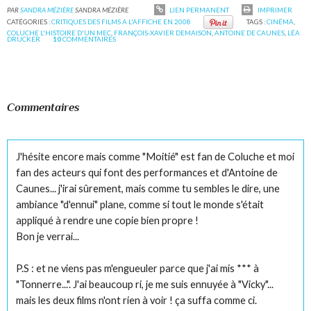
PAR
SANDRA MÉZIÈRE
SANDRA MÉZIÈRE
LIEN PERMANENT
IMPRIMER
CATÉGORIES :
CRITIQUES DES FILMS A L'AFFICHE EN 2008
TAGS :
CINÉMA
,
COLUCHE L'HISTOIRE D'UN MEC
,
FRANÇOIS-XAVIER DEMAISON
,
ANTOINE DE CAUNES
,
LÉA
DRUCKER
10
COMMENTAIRES
Commentaires
J'hésite encore mais comme "Moitié" est fan de Coluche et moi
fan des acteurs qui font des performances et d'Antoine de
Caunes... j'irai sûrement, mais comme tu sembles le dire, une
ambiance "d'ennui" plane, comme si tout le monde s'était
appliqué à rendre une copie bien propre !
Bon je verrai...
P.S : et ne viens pas m'engueuler parce que j'ai mis *** à
"Tonnerre...". J'ai beaucoup ri, je me suis ennuyée à "Vicky"...
mais les deux films n'ont rien à voir ! ça suffa comme ci.