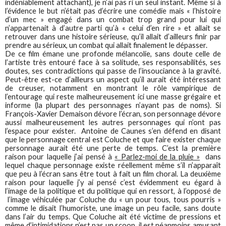
indéniablement attachant), je n’ai pas ri un seul instant. Même si à
l’évidence le but n’était pas d’écrire une comédie mais « l’histoire
d’un mec » engagé dans un combat trop grand pour lui qui
n’appartenait à d’autre parti qu’à « celui d’en rire » et allait se
retrouver dans une histoire sérieuse, qu’il allait d’ailleurs finir par
prendre au sérieux, un combat qui allait finalement le dépasser.
De ce film émane une profonde mélancolie, sans doute celle de
l’artiste très entouré face à sa solitude, ses responsabilités, ses
doutes, ses contradictions qui passe de l’insouciance à la gravité.
Peut-être est-ce d’ailleurs un aspect qu’il aurait été intéressant
de creuser, notamment en montrant le rôle vampirique de
l’entourage qui reste malheureusement ici une masse grégaire et
informe (la plupart des personnages n’ayant pas de noms). Si
François-Xavier Demaison dévore l’écran, son personnage dévore
aussi malheureusement les autres personnages qui n’ont pas
l’espace pour exister. Antoine de Caunes s’en défend en disant
que le personnage central est Coluche et que faire exister chaque
personnage aurait été une perte de temps. C’est la première
raison pour laquelle j’ai pensé à
« Parlez-moi de la pluie »
dans
lequel chaque personnage existe réellement même s’il n’apparaît
que peu à l’écran sans être tout à fait un film choral. La deuxième
raison pour laquelle j’y ai pensé c’est évidemment eu égard à
l’image de la politique et du politique qui en ressort, à l’opposé de
l’image véhiculée par Coluche du « un pour tous, tous pourris »
comme le disait l’humoriste, une image un peu facile, sans doute
dans l’air du temps. Que Coluche ait été victime de pressions et
même d’intimidations n’est pas un scoop, il est néanmoins amusant