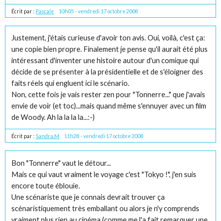
Écrit par :
Pascale
10h05
-
vendredi 17
octobre 2008
Justement, j'étais curieuse d'avoir ton avis. Oui, voilà, c'est ça:
une copie bien propre. Finalement je pense qu'il aurait été plus
intéressant d'inventer une histoire autour d'un comique qui
décide de se présenter à la présidentielle et de s'éloigner des
faits réels qui engluent ici le scénario.
Non, cette fois je vais rester zen pour "Tonnerre..." que j'avais
envie de voir (et toc)...mais quand même s'ennuyer avec un film
de Woody. Ah la la la la...:-)
Écrit par :
Sandra.M
11h28
-
vendredi 17
octobre 2008
Bon "Tonnerre" vaut le détour...
Mais ce qui vaut vraiment le voyage c'est "Tokyo !", j'en suis
encore toute éblouie.
Une scénariste que je connais devrait trouver ça
scénaristiquement très emballant ou alors je n'y comprends
vraiment plus rien au cinéma (comme me l'a fait remarquer une