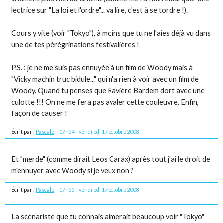
lectrice sur "La loi et l'ordre"... va lire, c'est à se tordre !).
Cours y vite (voir "Tokyo"), à moins que tu ne l'aies déjà vu dans
une de tes pérégrinations festivalières !
P.S. : je ne me suis pas ennuyée à un film de Woody mais à
"Vicky machin truc bidule..." qui n'a rien à voir avec un film de
Woody. Quand tu penses que Ravière Bardem dort avec une
culotte !!! On ne me fera pas avaler cette couleuvre. Enfin,
façon de causer !
Écrit par :
Pascale
17h54
-
vendredi 17
octobre 2008
Et "merde" (comme dirait Leos Carax) après tout j'ai le droit de
m'ennuyer avec Woody si je veux non ?
Écrit par :
Pascale
17h55
-
vendredi 17
octobre 2008
La scénariste que tu connais aimerait beaucoup voir "Tokyo"