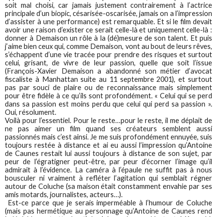
soit mal choisi, car jamais justement contrairement à l’actrice
principale d’un biopic, césarisée-oscarisée, jamais on a l’impression
d’assister à une performance) est remarquable. Et si le film devait
avoir une raison d’exister ce serait celle-là et uniquement celle-là :
donner à Demaison un rôle à la (dé)mesure de son talent. Et puis
j’aime bien ceux qui, comme Demaison, vont au bout de leurs rêves,
s’échappent d’une vie tracée pour prendre des risques et surtout
celui, grisant, de vivre de leur passion, quelle que soit l’issue
(François-Xavier Demaison a abandonné son métier d’avocat
fiscaliste à Manhattan suite au 11 septembre 2001), et surtout
pas par souci de plaire ou de reconnaissance mais simplement
pour être fidèle à ce qu’ils sont profondément. « Celui qui se perd
dans sa passion est moins perdu que celui qui perd sa passion ».
Oui, résolument.
Voilà pour l’essentiel. Pour le reste…pour le reste, il me déplait de
ne pas aimer un film quand ses créateurs semblent aussi
passionnés mais c’est ainsi. Je me suis profondément ennuyée, suis
toujours restée à distance et ai eu aussi l’impression qu’Antoine
de Caunes restait lui aussi toujours à distance de son sujet, par
peur de l’égratigner peut-être, par peur d’écorner l’image qu’il
admirait à l’évidence. La caméra à l’épaule ne suffit pas à nous
bousculer ni vraiment à refléter l’agitation qui semblait régner
autour de Coluche (sa maison était constamment envahie par ses
amis motards, journalistes, acteurs…).
Est-ce parce que je serais imperméable à l’humour de Coluche
(mais pas hermétique au personnage qu’Antoine de Caunes rend