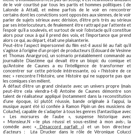
de le voir courtisé par tous les partis et hommes politiques ( de
Lalonde à Attali), et même parfois de le voir en rencontrer
certains dont les convictions sont opposées aux siennes, de le voir
parler de sujets sérieux avec dérision, d’être pris très au sérieux
par ses interlocuteurs, de finalement être rattrapé par l’attente et
l’espoir qu’il a soulevés, et surtout de voir l’obstacle qu’il constitue
alors pour ceux à qui il prend des voix, et l’importance que prend
alors ce qui, au départ, était une plaisanterie.
Peut-être l’aspect impersonnel du film est-il aussi lié au fait qu’il
s’agisse à l’origine d’un projet de producteurs (Edouard de Vesinne
et Thomas Anargyros), un scénario préalablement commandé au
journaliste Diastème qui devait être un biopic du comique et
qu’Antoine de Caunes a eu l’intelligence de transformer et
concentrer sur cette période intéressante, où « l’histoire de ce
mec » rencontre l’Histoire, une Histoire qui ne supporte pas que
les comiques s’en mêlent.
A défaut d’être un grand cinéaste avec un univers propre (mais
peut-être cela viendra-t-il) Antoine de Caunes démontre son
talent de réalisateur appliqué (notamment dans la reconstitution
d’une époque, ici plutôt réussie, bande originale à l’appui, la
musique ayant été ici confiée à Ramon Pipin un des musiciens de
Coluche), capable de s’adapter à tous les genres (fantastique avec
« Les morsures de l’aube », suspense historique avec
« Monsieur.N »-le plus réussi et sous-estimé à mon avis-, la
comédie avec «
Désaccord parfait »)
et un bon directeur
d’acteurs : Léa Drucker dans le rôle de Véronique Colucci