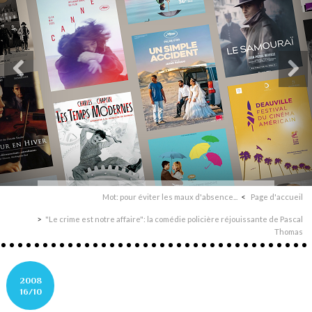
Mot: pour éviter les maux d'absence...
Page d'accueil
"Le crime est notre affaire": la comédie policière réjouissante de Pascal
Thomas
2008
16/10