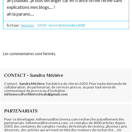
ah j'oubliais ..je dois déranger car en france on me ferme sans
explications mes blogs.... !
ah la parano....
Écrit par :
mourguy
12h45
-
mercredi 22
octobre 2008
Les commentaires sont fermés.
CONTACT - Sandra Mézière
Contact :
Sandra Mézière
, fondatrice du site en 2003. Pour toute demande de
collaboration, de partenariat, de services presse, ou pour tout envoi de
communiqué de presse ou d'invitation :
inthemoodforfilmfestivals@gmail.com
PARTENARIATS
Pour se développer, Inthemoodforcinema.com recherche actuellement des
partenariats. Inthemoodforcinema.com, ce sont plus de 4000 articles depuis
2003, des centaines de comptes-rendus de festivals de cinéma, plusieurs prix
décernés, des articles qui arrivent en tête des moteurs de recherche... Un