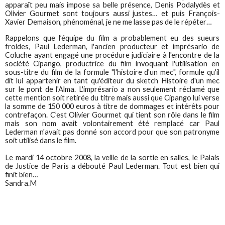
apparaît peu mais impose sa belle présence, Denis Podalydès et
Olivier Gourmet sont toujours aussi justes… et puis François-
Xavier Demaison, phénoménal, je ne me lasse pas de le répéter…
Rappelons que l’équipe du film a probablement eu des sueurs
froides, Paul Lederman, l'ancien producteur et imprésario de
Coluche ayant engagé une procédure judiciaire à l'encontre de la
société Cipango, productrice du film invoquant l'utilisation en
sous-titre du film de la formule "l'histoire d'un mec", formule qu'il
dit lui appartenir en tant qu'éditeur du sketch Histoire d'un mec
sur le pont de l'Alma. L'imprésario a non seulement réclamé que
cette mention soit retirée du titre mais aussi que Cipango lui verse
la somme de 150 000 euros à titre de dommages et intérêts pour
contrefaçon. C’est Olivier Gourmet qui tient son rôle dans le film
mais son nom avait volontairement été remplacé car Paul
Lederman n'avait pas donné son accord pour que son patronyme
soit utilisé dans le film.
Le mardi 14 octobre 2008, la veille de la sortie en salles, le Palais
de Justice de Paris a débouté Paul Lederman. Tout est bien qui
finit bien…
Sandra.M