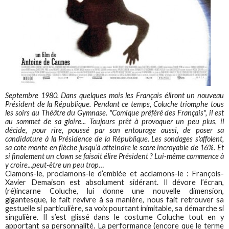
Septembre 1980. Dans quelques mois les Français éliront un nouveau
Président de la République. Pendant ce temps, Coluche triomphe tous
les soirs au Théâtre du Gymnase. "Comique préféré des Français", il est
au sommet de sa gloire... Toujours prêt à provoquer un peu plus, il
décide, pour rire, poussé par son entourage aussi, de poser sa
candidature à la Présidence de la République. Les sondages s'affolent,
sa cote monte en flèche jusqu’à atteindre le score incroyable de 16%. Et
si finalement un clown se faisait élire Président ? Lui-même commence à
y croire...peut-être un peu trop…
Clamons-le, proclamons-le d’emblée et acclamons-le : François-
Xavier Demaison est absolument sidérant. Il dévore l’écran,
(ré)incarne Coluche, lui donne une nouvelle dimension,
gigantesque, le fait revivre à sa manière, nous fait retrouver sa
gestuelle si particulière, sa voix pourtant inimitable, sa démarche si
singulière. Il s’est glissé dans le costume Coluche tout en y
apportant sa personnalité. La performance (encore que le terme