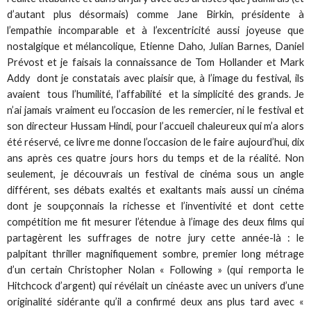
d’autant plus désormais) comme Jane Birkin, présidente à
l’empathie incomparable et à l’excentricité aussi joyeuse que
nostalgique et mélancolique, Etienne Daho, Julian Barnes, Daniel
Prévost et je faisais la connaissance de Tom Hollander et Mark
Addy dont je constatais avec plaisir que, à l’image du festival, ils
avaient tous l’humilité, l’affabilité et la simplicité des grands. Je
n’ai jamais vraiment eu l’occasion de les remercier, ni le festival et
son directeur Hussam Hindi, pour l’accueil chaleureux qui m’a alors
été réservé, ce livre me donne l’occasion de le faire aujourd’hui, dix
ans après ces quatre jours hors du temps et de la réalité. Non
seulement, je découvrais un festival de cinéma sous un angle
différent, ses débats exaltés et exaltants mais aussi un cinéma
dont je soupçonnais la richesse et l’inventivité et dont cette
compétition me fit mesurer l’étendue à l’image des deux films qui
partagèrent les suffrages de notre jury cette année-là : le
palpitant thriller magnifiquement sombre, premier long métrage
d’un certain Christopher Nolan « Following » (qui remporta le
Hitchcock d’argent) qui révélait un cinéaste avec un univers d’une
originalité sidérante qu’il a confirmé deux ans plus tard avec «