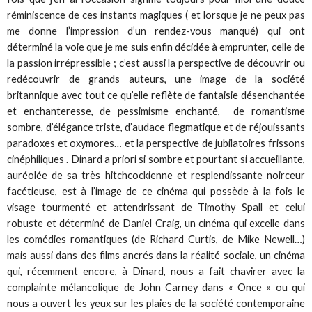
réminiscence de ces instants magiques ( et lorsque je ne peux pas
me donne l’impression d’un rendez-vous manqué) qui ont
déterminé la voie que je me suis enfin décidée à emprunter, celle de
la passion irrépressible ; c’est aussi la perspective de découvrir ou
redécouvrir de grands auteurs, une image de la société
britannique avec tout ce qu’elle reflète de fantaisie désenchantée
et enchanteresse, de pessimisme enchanté, de romantisme
sombre, d’élégance triste, d’audace flegmatique et de réjouissants
paradoxes et oxymores… et la perspective de jubilatoires frissons
cinéphiliques . Dinard a priori si sombre et pourtant si accueillante,
auréolée de sa très hitchcockienne et resplendissante noirceur
facétieuse, est à l’image de ce cinéma qui possède à la fois le
visage tourmenté et attendrissant de Timothy Spall et celui
robuste et déterminé de Daniel Craig, un cinéma qui excelle dans
les comédies romantiques (de Richard Curtis, de Mike Newell…)
mais aussi dans des films ancrés dans la réalité sociale, un cinéma
qui, récemment encore, à Dinard, nous a fait chavirer avec la
complainte mélancolique de John Carney dans « Once » ou qui
nous a ouvert les yeux sur les plaies de la société contemporaine