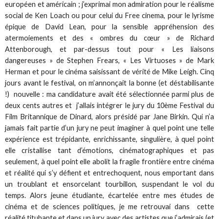
européen et américain ; j’exprimai mon admiration pour le réalisme
social de Ken Loach ou pour celui du Free cinema, pour le lyrisme
épique de David Lean, pour la sensible appréhension des
atermoiements et des « ombres du cœur » de Richard
Attenborough, et par-dessus tout pour « Les liaisons
dangereuses » de Stephen Frears, « Les Virtuoses » de Mark
Herman et pour le cinéma saisissant de vérité de Mike Leigh. Cinq
jours avant le festival, on m’annonçait la bonne (et déstabilisante
!) nouvelle : ma candidature avait été sélectionnée parmi plus de
deux cents autres et j’allais intégrer le jury du 10ème Festival du
Film Britannique de Dinard, alors présidé par Jane Birkin. Qui n’a
jamais fait partie d’un jury ne peut imaginer à quel point une telle
expérience est trépidante, enrichissante, singulière, à quel point
elle cristallise tant d’émotions, cinématographiques et pas
seulement, à quel point elle abolit la fragile frontière entre cinéma
et réalité qui s’y défient et entrechoquent, nous emportant dans
un troublant et ensorcelant tourbillon, suspendant le vol du
temps. Alors jeune étudiante, écartelée entre mes études de
cinéma et de sciences politiques, je me retrouvai dans cette
réalité titubante et dans un jury avec des artistes que j’admirais (et