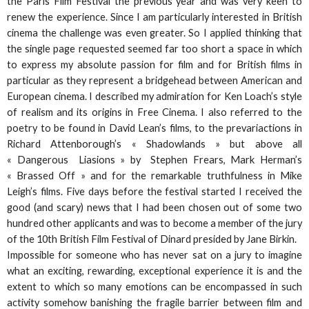
the Paris Film Festival the previous year and was very keen to
renew the experience. Since I am particularly interested in British
cinema the challenge was even greater. So I applied thinking that
the single page requested seemed far too short a space in which
to express my absolute passion for film and for British films in
particular as they represent a bridgehead between American and
European cinema. I described my admiration for Ken Loach’s style
of realism and its origins in Free Cinema. I also referred to the
poetry to be found in David Lean’s films, to the prevariactions in
Richard Attenborough’s « Shadowlands » but above all
« Dangerous Liasions » by Stephen Frears, Mark Herman’s
« Brassed Off » and for the remarkable truthfulness in Mike
Leigh’s films. Five days before the festival started I received the
good (and scary) news that I had been chosen out of some two
hundred other applicants and was to become a member of the jury
of the 10th British Film Festival of Dinard presided by Jane Birkin.
Impossible for someone who has never sat on a jury to imagine
what an exciting, rewarding, exceptional experience it is and the
extent to which so many emotions can be encompassed in such
activity somehow banishing the fragile barrier between film and