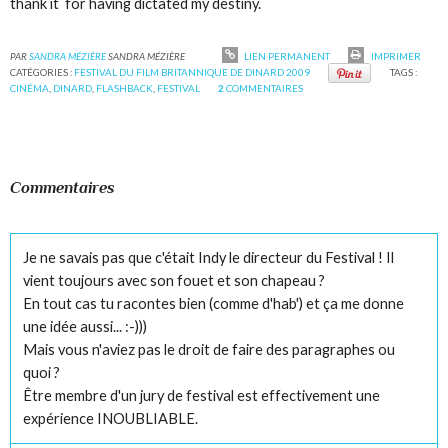
thank it for having dictated my destiny.
PAR
SANDRA MÉZIÈRE
SANDRA MÉZIÈRE
LIEN PERMANENT
IMPRIMER
CATÉGORIES :
FESTIVAL DU FILM BRITANNIQUE DE DINARD 2009
TAGS :
CINÉMA
,
DINARD
,
FLASHBACK
,
FESTIVAL
2
COMMENTAIRES
Commentaires
Je ne savais pas que c'était Indy le directeur du Festival ! Il
vient toujours avec son fouet et son chapeau ?
En tout cas tu racontes bien (comme d'hab') et ça me donne
une idée aussi... :-)))
Mais vous n'aviez pas le droit de faire des paragraphes ou
quoi ?
Être membre d'un jury de festival est effectivement une
expérience INOUBLIABLE.