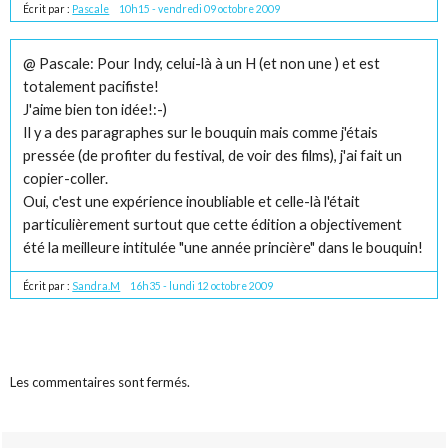
Écrit par :
Pascale
10h15
-
vendredi 09
octobre 2009
@ Pascale: Pour Indy, celui-là à un H (et non une ) et est
totalement pacifiste!
J'aime bien ton idée!:-)
Il y a des paragraphes sur le bouquin mais comme j'étais
pressée (de profiter du festival, de voir des films), j'ai fait un
copier-coller.
Oui, c'est une expérience inoubliable et celle-là l'était
particulièrement surtout que cette édition a objectivement
été la meilleure intitulée "une année princière" dans le bouquin!
Écrit par :
Sandra.M
16h35
-
lundi 12
octobre 2009
Les commentaires sont fermés.