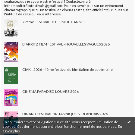
souhaitez que je couvre votre festival ? Contactez-moi à
inthemoodforfilmfestivals@gmail.com. Pour en savoir plus sur un évènement
cinématographique ou un festival de cinéma (dates, site officiel etc), cliquez sur
l'intitulé de celui qui vous intéresse.
79ème FESTIVAL DU FILM DE CANNES
BIARRITZ FILM FESTIVAL - NOUVELLES VAGUES 2026
CIAK ! 2026 - 4ème festival du film italien de patrimoine
CINEMA PARADISO LOUVRE 2026
DINARD FESTIVAL BRITANNIQUE & IRLANDAIS 2026
En poursuivant votre navigation sur ce site, vous acceptez l'utilisation de
cookies. Ces derniers assurent le bon fonctionnement de nos services.
En
savoir plus
.