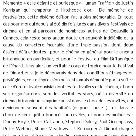
Memento » et le déjanté et burlesque « Human Traffic » de Justin
Kerrigan qui remporta le Hitchcock d’or. De mémoire de
festivaliers, cette dixième édition fut la plus mémorable. En tout
cas pour moi qui depuis ai été dix fois jurés dans divers festivals de
cinéma et en ai parcouru de nombreux autres de Deauville à
Cannes, cela reste sans aucun doute un souvenir indélébile et la
cause du caractère incurable d’une triple passion dont deux
étaient déjà ardentes : pour le cinéma en général, pour le cinéma
britannique en particulier, et pour le Festival du Film Britannique
de Dinard. J’eus alors un véritable coup de foudre pour le Festival
de Dinard et si je le découvrais dans des conditions étranges et
privilégiées, cette impression ne s’est jamais démentie par la suite :
celle d’un festival convivial dont les festivaliers et le cinéma, et non
ses organisateurs, sont les véritables stars, où la diversité du
cinéma britannique s’exprime aussi dans le choix de ses invités, qui
deviennent souvent des habitués (et pour cause…), et dans le
choix de ceux qu’il a honorés ou révélés, et non des moindres :
Danny Boyle, Peter Cattaneo, Stephen Daldry, Paul Greengrass,
Peter Webber, Shane Meadows…. ! Retourner à Dinard chaque
fois que j’en ai l’occasion signifie toujours pour moi une douce