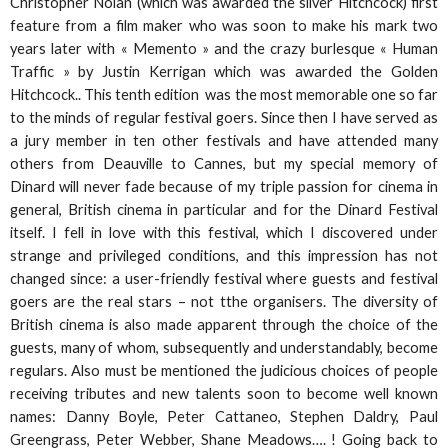
Christopher Nolan (which was awarded the silver Hitchcock) first
feature from a film maker who was soon to make his mark two
years later with « Memento » and the crazy burlesque « Human
Traffic » by Justin Kerrigan which was awarded the Golden
Hitchcock.. This tenth edition was the most memorable one so far
to the minds of regular festival goers. Since then I have served as
a jury member in ten other festivals and have attended many
others from Deauville to Cannes, but my special memory of
Dinard will never fade because of my triple passion for cinema in
general, British cinema in particular and for the Dinard Festival
itself. I fell in love with this festival, which I discovered under
strange and privileged conditions, and this impression has not
changed since: a user-friendly festival where guests and festival
goers are the real stars – not tthe organisers. The diversity of
British cinema is also made apparent through the choice of the
guests, many of whom, subsequently and understandably, become
regulars. Also must be mentioned the judicious choices of people
receiving tributes and new talents soon to become well known
names: Danny Boyle, Peter Cattaneo, Stephen Daldry, Paul
Greengrass, Peter Webber, Shane Meadows…. ! Going back to