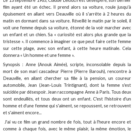
Le 13 septembre 1965, Claude Lelouch est désespéré, son dernier
film ayant été un échec. Il prend alors sa voiture, roule jusqu'à
épuisement en allant vers Deauville où il s'arrête à 2 heures du
matin en dormant dans sa voiture. Réveillé le matin par le soleil, il
voit une femme depuis sa voiture, étonné de la voir marcher avec
un enfant et un chien. Sa « curiosité est alors plus grande que la
tristesse ». Il commence à imaginer ce que peut faire cette femme
sur cette plage, avec son enfant, à cette heure matinale. Cela
donnera « Un homme et une femme ».
Synopsis : Anne (Anouk Aimée), scripte, inconsolable depuis la
mort de son mari cascadeur Pierre (Pierre Barouh), rencontre à
Deauville, en allant chercher sa fille à la pension, un coureur
automobile, Jean (Jean-Louis Trintignant), dont la femme s'est
suicidée par désespoir. Jean raccompagne Anne à Paris. Tous deux
sont endeuillés, et tous deux ont un enfant. C'est l'histoire d'un
homme et d'une femme qui s'aiment, se repoussent, se retrouvent
et s'aiment encore...
J'ai vu ce film un grand nombre de fois, tout à l'heure encore et
comme à chaque fois, avec le même plaisir, la même émotion, le