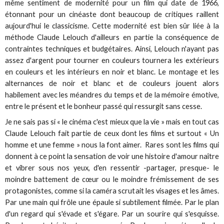
même sentiment de modernité pour un film qui date de 1966,
étonnant pour un cinéaste dont beaucoup de critiques raillent
aujourd'hui le classicisme. Cette modernité est bien sûr liée à la
méthode Claude Lelouch d'ailleurs en partie la conséquence de
contraintes techniques et budgétaires. Ainsi, Lelouch n'ayant pas
assez d'argent pour tourner en couleurs tournera les extérieurs
en couleurs et les intérieurs en noir et blanc. Le montage et les
alternances de noir et blanc et de couleurs jouent alors
habilement avec les méandres du temps et de la mémoire émotive,
entre le présent et le bonheur passé qui ressurgit sans cesse.
Je ne sais pas si « le cinéma c'est mieux que la vie » mais en tout cas
Claude Lelouch fait partie de ceux dont les films et surtout « Un
homme et une femme » nous la font aimer. Rares sont les films qui
donnent à ce point la sensation de voir une histoire d'amour naître
et vibrer sous nos yeux, d'en ressentir -partager, presque- le
moindre battement de cœur ou le moindre frémissement de ses
protagonistes, comme si la caméra scrutait les visages et les âmes.
Par une main qui frôle une épaule si subtilement filmée. Par le plan
d'un regard qui s'évade et s'égare. Par un sourire qui s'esquisse.