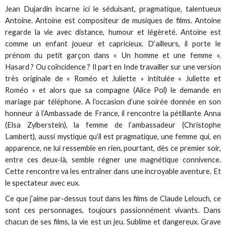
Jean Dujardin incarne ici le séduisant, pragmatique, talentueux
Antoine. Antoine est compositeur de musiques de films. Antoine
regarde la vie avec distance, humour et légèreté. Antoine est
comme un enfant joueur et capricieux. D’ailleurs, il porte le
prénom du petit garçon dans « Un homme et une femme ».
Hasard ? Ou coïncidence ? Il part en Inde travailler sur une version
très originale de « Roméo et Juliette » intitulée « Juliette et
Roméo » et alors que sa compagne (Alice Pol) le demande en
mariage par téléphone. A l’occasion d’une soirée donnée en son
honneur à l’Ambassade de France, il rencontre la pétillante Anna
(Elsa Zylberstein), la femme de l’ambassadeur (Christophe
Lambert), aussi mystique qu’il est pragmatique, une femme qui, en
apparence, ne lui ressemble en rien, pourtant, dès ce premier soir,
entre ces deux-là, semble régner une magnétique connivence.
Cette rencontre va les entraîner dans une incroyable aventure. Et
le spectateur avec eux.
Ce que j’aime par-dessus tout dans les films de Claude Lelouch, ce
sont ces personnages, toujours passionnément vivants. Dans
chacun de ses films, la vie est un jeu. Sublime et dangereux. Grave