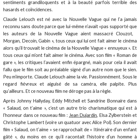
sentiments grandiloquents et à la beauté parfois terrible des
hasards et coïncidences.
Claude Lelouch est né avec la Nouvelle Vague qui ne l’a jamais
reconnu sans doute parce que lui-même n’avait «pas supporté que
les auteurs de la Nouvelle Vague aient massacré Clouzot,
Morgan, Decoin, Gabin », tous ceux qui lui ont fait aimer le cinéma
alors qu’il trouvait le cinéma de la Nouvelle Vague « ennuyeux ». Et
tous ceux qui m’ont fait aimer le cinéma. Avec son film « Roman de
gare », les critiques l’avaient enfin épargné, mais pour cela il avait
fallu que le film soit au préalable signé d’un autre nom que le sien.
Peu m’importe. Claude Lelouch aime la vie. Passionnément. Sous le
regard fiévreux et aiguisé de sa caméra, elle palpite. Plus
qu’ailleurs. Et ce nouveau film ne déroge pas à la règle.
Après Johnny Hallyday, Eddy Mitchell et Sandrine Bonnaire dans
« Salaud, on t’aime », c’est un autre trio charismatique qui est à
l’honneur dans ce nouveau film :
Jean Dujardin
, Elsa Zylberstein et
Christophe Lambert (voire un quatuor avec Alice Pol). Son dernier
film « Salaud, on t’aime » se rapprochait de « Itinéraire d’un enfant
gâté », du moins en ce qu’il racontait l’histoire d’un homme à