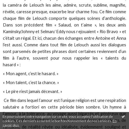
la caméra de Lelouch les aime, admire, scrute, sublime, magnifie,
révèle, caresse presque, exacerbe leur charme fou. Ce film comme
chaque film de Lelouch comporte quelques scènes d’anthologie.
Dans son précédent film « Salaud, on t’aime », les deux amis
Kaminsky/Johnny et Selman/ Eddy nous rejouaient « Rio Bravo » et
c’était un régal. Et ici, chacun des échanges entre Antoine et Anna
l’est aussi. Comme dans tout film de Lelouch aussi les dialogues
sont parsemés de petites phrases dont certaines reviennent d’un
film à l’autre, souvent pour nous rappeler les « talents du
hasard » :
« Mon agent, c’est le hasard. »
« Mon talent, c’est la chance. »
« Le pire n’est jamais décevant. »
Ce film dans lequel l’amour est l’unique religion est une respiration
salutaire a fortiori en cette période bien sombre. Un hymne à
l’amour, à la tolérance, au voyage aussi bigarrés et généreux que
En poursuivant votre navigation sur ce site, vous acceptez l'utilisation de
le pays qu’il nous fait traverser. Un joyeux mélange de couleurs, de
cookies. Ces derniers assurent le bon fonctionnement de nos services.
En
savoir plus
.
fantaisie, de réalité rêvée ou idéalisée, évidemment souligné et