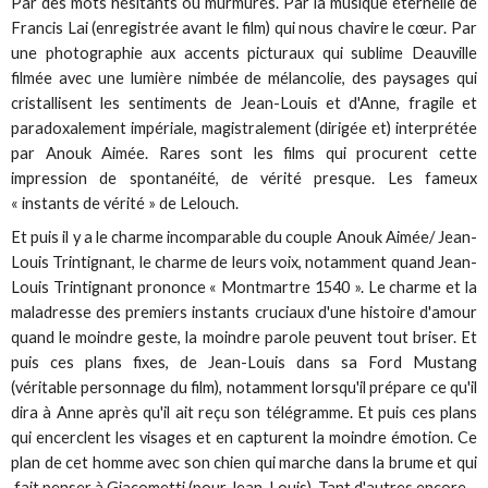
Par des mots hésitants ou murmurés. Par la musique éternelle de
Francis Lai (enregistrée avant le film) qui nous chavire le cœur. Par
une photographie aux accents picturaux qui sublime Deauville
filmée avec une lumière nimbée de mélancolie, des paysages qui
cristallisent les sentiments de Jean-Louis et d'Anne, fragile et
paradoxalement impériale, magistralement (dirigée et) interprétée
par Anouk Aimée. Rares sont les films qui procurent cette
impression de spontanéité, de vérité presque. Les fameux
« instants de vérité » de Lelouch.
Et puis il y a le charme incomparable du couple Anouk Aimée/ Jean-
Louis Trintignant, le charme de leurs voix, notamment quand Jean-
Louis Trintignant prononce « Montmartre 1540 ». Le charme et la
maladresse des premiers instants cruciaux d'une histoire d'amour
quand le moindre geste, la moindre parole peuvent tout briser. Et
puis ces plans fixes, de Jean-Louis dans sa Ford Mustang
(véritable personnage du film), notamment lorsqu'il prépare ce qu'il
dira à Anne après qu'il ait reçu son télégramme. Et puis ces plans
qui encerclent les visages et en capturent la moindre émotion. Ce
plan de cet homme avec son chien qui marche dans la brume et qui
fait penser à Giacometti (pour Jean-Louis). Tant d'autres encore...