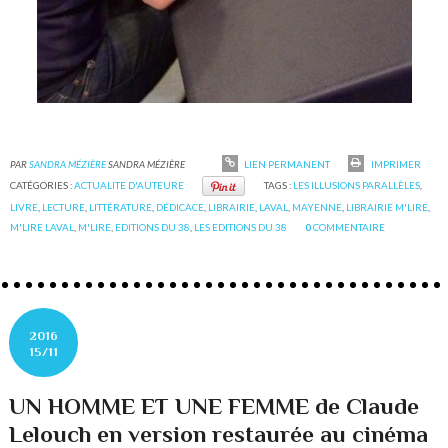
PAR
SANDRA MÉZIÈRE
SANDRA MÉZIÈRE
LIEN PERMANENT
IMPRIMER
CATÉGORIES :
ACTUALITE D'AUTEURE
TAGS :
LES ILLUSIONS PARALLÈLES
,
LIVRE
,
LECTURE
,
LITTÉRATURE
,
DÉDICACE
,
LIBRAIRIE
,
LAVAL
,
MAYENNE
,
LIBRAIRIE M'LIRE
,
M'LIRE LAVAL
,
M'LIRE
,
EDITIONS DU 38
,
LES EDITIONS DU 38
0
COMMENTAIRE
2016
15/11
UN HOMME ET UNE FEMME de Claude
Lelouch en version restaurée au cinéma