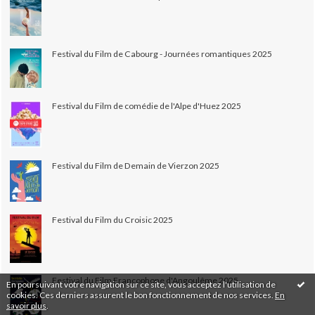
Festival du Film de Cabourg - Journées romantiques 2025
Festival du Film de comédie de l'Alpe d'Huez 2025
Festival du Film de Demain de Vierzon 2025
Festival du Film du Croisic 2025
Festival du Film Francophone d'Angoulême 2025
En poursuivant votre navigation sur ce site, vous acceptez l'utilisation de
cookies. Ces derniers assurent le bon fonctionnement de nos services.
En
savoir plus
.