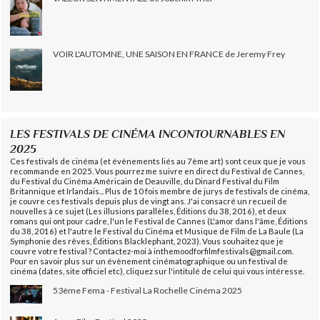
VOIR L'AUTOMNE, UNE SAISON EN FRANCE de Jeremy Frey
LES FESTIVALS DE CINÉMA INCONTOURNABLES EN
2025
Ces festivals de cinéma (et évènements liés au 7ème art) sont ceux que je vous
recommande en 2025. Vous pourrez me suivre en direct du Festival de Cannes,
du Festival du Cinéma Américain de Deauville, du Dinard Festival du Film
Britannique et Irlandais... Plus de 10 fois membre de jurys de festivals de cinéma,
je couvre ces festivals depuis plus de vingt ans. J'ai consacré un recueil de
nouvelles à ce sujet (Les illusions parallèles, Éditions du 38, 2016), et deux
romans qui ont pour cadre, l'un le Festival de Cannes (L'amor dans l'âme, Éditions
du 38, 2016) et l'autre le Festival du Cinéma et Musique de Film de La Baule (La
Symphonie des rêves, Éditions Blacklephant, 2023). Vous souhaitez que je
couvre votre festival ? Contactez-moi à inthemoodforfilmfestivals@gmail.com.
Pour en savoir plus sur un évènement cinématographique ou un festival de
cinéma (dates, site officiel etc), cliquez sur l'intitulé de celui qui vous intéresse.
53ème Fema - Festival La Rochelle Cinéma 2025