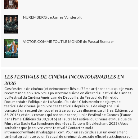
NUREMBERG de James Vanderbilt
VICTOR COMME TOUT LE MONDE de Pascal Bonitzer
LES FESTIVALS DE CINÉMA INCONTOURNABLES EN
2026
Ces festivals de cinéma (et évènements liés au 7ème art) sont ceux que je vous
recommande en 2026. Vous pourrez me suivre en direct du Festival de Cannes,
du Festival du Cinéma Américain de Deauville, du Festival du Film et du
Documentaire Politique de La Baule... Plus de 10 fois membre de jurys de
festivals de cinéma, je couvre ces festivals depuis plus de vingt ans. J'ai
consacré un recueil de nouvelles à ce sujet (Les illusions parallèles, Éditions du
38, 2016), et deux romans qui ont pour cadre, l'un le Festival de Cannes (L'amor
dans l'âme, Éditions du 38, 2016) et l'autre le Festival du Cinéma et Musique de
Film de La Baule (La Symphonie des rêves, Éditions Blacklephant, 2023). Vous
souhaitez que je couvre votre festival ? Contactez-moi à
inthemoodforfilmfestivals@gmail.com. Pour en savoir plus sur un évènement
cinématographique ou un festival de cinéma (dates, site officiel etc), cliquez sur