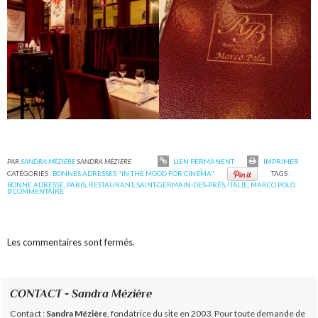
PAR
SANDRA MÉZIÈRE
SANDRA MÉZIÈRE
LIEN PERMANENT
IMPRIMER
CATÉGORIES :
BONNES ADRESSES "IN THE MOOD FOR CINEMA"
TAGS :
BONNE ADRESSE
,
PARIS
,
RESTAURANT
,
SAINT-GERMAIN-DES-PRÉS
,
ITALIE
,
MARCO POLO
0
COMMENTAIRE
Les commentaires sont fermés.
CONTACT - Sandra Mézière
Contact :
Sandra Mézière
, fondatrice du site en 2003. Pour toute demande de