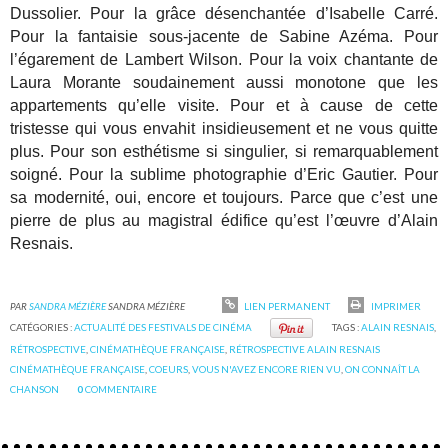
Dussolier. Pour la grâce désenchantée d’Isabelle Carré.
Pour la fantaisie sous-jacente de Sabine Azéma. Pour
l’égarement de Lambert Wilson. Pour la voix chantante de
Laura Morante soudainement aussi monotone que les
appartements qu’elle visite. Pour et à cause de cette
tristesse qui vous envahit insidieusement et ne vous quitte
plus. Pour son esthétisme si singulier, si remarquablement
soigné. Pour la sublime photographie d’Eric Gautier. Pour
sa modernité, oui, encore et toujours. Parce que c’est une
pierre de plus au magistral édifice qu’est l’œuvre d’Alain
Resnais.
PAR
SANDRA MÉZIÈRE
SANDRA MÉZIÈRE
LIEN PERMANENT
IMPRIMER
CATÉGORIES :
ACTUALITÉ DES FESTIVALS DE CINÉMA
TAGS :
ALAIN RESNAIS
,
RÉTROSPECTIVE
,
CINÉMATHÈQUE FRANÇAISE
,
RÉTROSPECTIVE ALAIN RESNAIS
CINÉMATHÈQUE FRANÇAISE
,
COEURS
,
VOUS N'AVEZ ENCORE RIEN VU
,
ON CONNAÎT LA
CHANSON
0
COMMENTAIRE