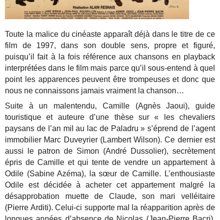
Toute la malice du cinéaste apparaît déjà dans le titre de ce
film de 1997, dans son double sens, propre et figuré,
puisqu’il fait à la fois référence aux chansons en playback
interprétées dans le film mais parce qu’il sous-entend à quel
point les apparences peuvent être trompeuses et donc que
nous ne connaissons jamais vraiment la chanson…
Suite à un malentendu, Camille (Agnès Jaoui), guide
touristique et auteure d’une thèse sur « les chevaliers
paysans de l’an mil au lac de Paladru » s’éprend de l’agent
immobilier Marc Duveyrier (Lambert Wilson). Ce dernier est
aussi le patron de Simon (André Dussolier), secrètement
épris de Camille et qui tente de vendre un appartement à
Odile (Sabine Azéma), la sœur de Camille. L’enthousiaste
Odile est décidée à acheter cet appartement malgré la
désapprobation muette de Claude, son mari velléitaire
(Pierre Arditi). Celui-ci supporte mal la réapparition après de
longues années d’absence de Nicolas (Jean-Pierre Bacri),