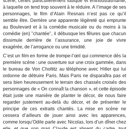
scène, certes particulièrement ludique et enthousiasmante,
à laquelle on tend trop souvent à le réduire. A l’image de ses
personnages, le film d’Alain Resnais n’est pas ce qu’il
semble être. Derrière une apparente légèreté qui emprunte
au Boulevard et à la comédie musicale ou du moins à la
comédie (en) "chantée", il débusque les fêlures que chacun
dissimule derrière de l’assurance, une joie de vivre
exagérée, de l’arrogance ou une timidité.
C’est un film en forme de trompe-l’œil qui commence dès la
première scène : une ouverture sur une croix gammée, dans
le bureau de Von Choltitz au téléphone avec Hitler qui lui
ordonne de détruire Paris. Mais Paris ne disparaîtra pas et
sera bien heureusement le terrain des chassés croisés des
personnages de « On connaît la chanson », et cette épisode
était juste une manière de planter le décor, de nous faire
regarder justement au-delà du décor, et de présenter le
principe de ces extraits chantés. La mise en scène ne
cessera d’ailleurs de jouer ainsi avec les apparences,
comme lorsqu’Odile parle avec Nicolas, lors d’un dîner chez
elle, et que son mari Claude est absent du cadre, tout