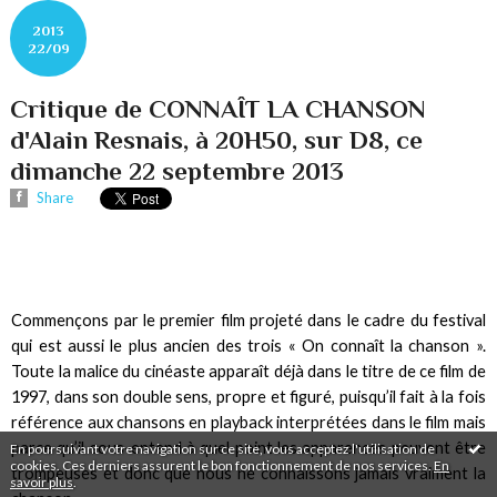
2013
22/09
Critique de CONNAÎT LA CHANSON
d'Alain Resnais, à 20H50, sur D8, ce
dimanche 22 septembre 2013
Share
Commençons par le premier film projeté dans le cadre du festival
qui est aussi le plus ancien des trois « On connaît la chanson ».
Toute la malice du cinéaste apparaît déjà dans le titre de ce film de
1997, dans son double sens, propre et figuré, puisqu’il fait à la fois
référence aux chansons en playback interprétées dans le film mais
parce qu’il sous-entend à quel point les apparences peuvent être
En poursuivant votre navigation sur ce site, vous acceptez l'utilisation de
cookies. Ces derniers assurent le bon fonctionnement de nos services.
En
trompeuses et donc que nous ne connaissons jamais vraiment la
savoir plus
.