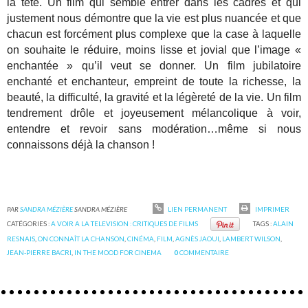
la tête. Un film qui semble entrer dans les cadres et qui
justement nous démontre que la vie est plus nuancée et que
chacun est forcément plus complexe que la case à laquelle
on souhaite le réduire, moins lisse et jovial que l’image «
enchantée » qu’il veut se donner. Un film jubilatoire
enchanté et enchanteur, empreint de toute la richesse, la
beauté, la difficulté, la gravité et la légèreté de la vie. Un film
tendrement drôle et joyeusement mélancolique à voir,
entendre et revoir sans modération…même si nous
connaissons déjà la chanson !
PAR
SANDRA MÉZIÈRE
SANDRA MÉZIÈRE
LIEN PERMANENT
IMPRIMER
CATÉGORIES :
A VOIR A LA TELEVISION : CRITIQUES DE FILMS
TAGS :
ALAIN
RESNAIS
,
ON CONNAÎT LA CHANSON
,
CINÉMA
,
FILM
,
AGNÈS JAOUI
,
LAMBERT WILSON
,
JEAN-PIERRE BACRI
,
IN THE MOOD FOR CINEMA
0
COMMENTAIRE