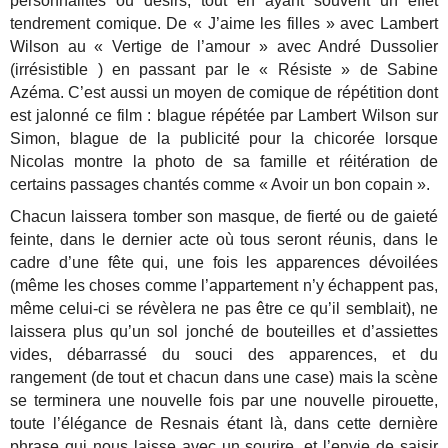
personnalités ou désirs, tout en ayant souvent un effet
tendrement comique. De « J’aime les filles » avec Lambert
Wilson au « Vertige de l’amour » avec André Dussolier
(irrésistible ) en passant par le « Résiste » de Sabine
Azéma. C’est aussi un moyen de comique de répétition dont
est jalonné ce film : blague répétée par Lambert Wilson sur
Simon, blague de la publicité pour la chicorée lorsque
Nicolas montre la photo de sa famille et réitération de
certains passages chantés comme « Avoir un bon copain ».
Chacun laissera tomber son masque, de fierté ou de gaieté
feinte, dans le dernier acte où tous seront réunis, dans le
cadre d’une fête qui, une fois les apparences dévoilées
(même les choses comme l’appartement n’y échappent pas,
même celui-ci se révèlera ne pas être ce qu’il semblait), ne
laissera plus qu’un sol jonché de bouteilles et d’assiettes
vides, débarrassé du souci des apparences, et du
rangement (de tout et chacun dans une case) mais la scène
se terminera une nouvelle fois par une nouvelle pirouette,
toute l’élégance de Resnais étant là, dans cette dernière
phrase qui nous laisse avec un sourire, et l’envie de saisir