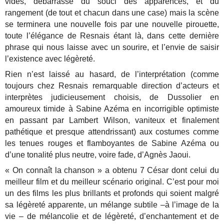
vides, débarrassé du souci des apparences, et du
rangement (de tout et chacun dans une case) mais la scène
se terminera une nouvelle fois par une nouvelle pirouette,
toute l’élégance de Resnais étant là, dans cette dernière
phrase qui nous laisse avec un sourire, et l’envie de saisir
l’existence avec légèreté.
Rien n’est laissé au hasard, de l’interprétation (comme
toujours chez Resnais remarquable direction d’acteurs et
interprètes judicieusement choisis, de Dussolier en
amoureux timide à Sabine Azéma en incorrigible optimiste
en passant par Lambert Wilson, vaniteux et finalement
pathétique et presque attendrissant) aux costumes comme
les tenues rouges et flamboyantes de Sabine Azéma ou
d’une tonalité plus neutre, voire fade, d’Agnès Jaoui.
« On connaît la chanson » a obtenu 7 César dont celui du
meilleur film et du meilleur scénario original. C’est pour moi
un des films les plus brillants et profonds qui soient malgré
sa légèreté apparente, un mélange subtile –à l’image de la
vie – de mélancolie et de légèreté, d’enchantement et de