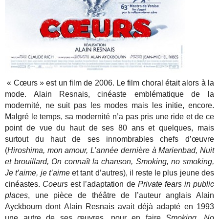
« Cœurs » est un film de 2006. Le film choral était alors à la
mode. Alain Resnais, cinéaste emblématique de la
modernité, ne suit pas les modes mais les initie, encore.
Malgré le temps, sa modernité n’a pas pris une ride et de ce
point de vue du haut de ses 80 ans et quelques, mais
surtout du haut de ses innombrables chefs d’œuvre
(
Hiroshima, mon amour, L’année dernière à Marienbad, Nuit
et brouillard, On connaît la chanson, Smoking, no smoking,
Je t’aime, je t’aime
et tant d’autres), il reste le plus jeune des
cinéastes.
Coeurs
est l’adaptation de
Private fears in public
places
, une pièce de théâtre de l’auteur anglais Alain
Ayckbourn dont Alain Resnais avait déjà adapté en 1993
une autre de ses œuvres, pour en faire
Smoking, No