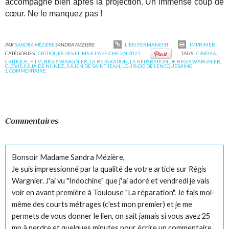
accompagne bien après la projection. Un immense coup de
cœur. Ne le manquez pas !
PAR
SANDRA MÉZIÈRE
SANDRA MÉZIÈRE
LIEN PERMANENT
IMPRIMER
CATÉGORIES :
CRITIQUES DES FILMS A L'AFFICHE EN 2025
TAGS :
CINÉMA
,
CRITIQUE
,
FILM
,
RÉGIS WARGNIER
,
LA RÉPARATION
,
LA RÉPARATION DE RÉGIS WARGNIER
,
CLOVIS JULIA DE NUNEZ
,
JULIEN DE SAINT JEAN
,
LOUIS-DO DE LENCQUESAING
1
COMMENTAIRE
Commentaires
Bonsoir Madame Sandra Mézière,
Je suis impressionné par la qualité de votre article sur Régis
Wargnier. J'ai vu "Indochine" que j'ai adoré et vendredi je vais
voir en avant première à Toulouse "La réparation". Je fais moi-
même des courts métrages (c'est mon premier) et je me
permets de vous donner le lien, on sait jamais si vous avez 25
mn à perdre et quelques minutes pour écrire un commentaire