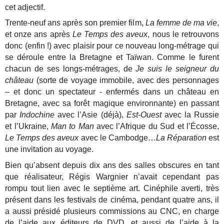
cet adjectif.
Trente-neuf ans après son premier film,
La femme de ma vie
,
et onze ans après
Le Temps des aveux
, nous le retrouvons
donc (enfin !) avec plaisir pour ce nouveau long-métrage qui
se déroule entre la Bretagne et Taïwan. Comme le furent
chacun de ses longs-métrages, de
Je suis le seigneur du
château
(sorte de voyage immobile, avec des personnages
– et donc un spectateur - enfermés dans un château en
Bretagne, avec sa forêt magique environnante) en passant
par
Indochine
avec l’Asie (déjà),
Est-Ouest
avec la Russie
et l’Ukraine,
Man to Man
avec l’Afrique du Sud et l’Écosse,
Le Temps des aveux
avec le Cambodge…
La Réparation
est
une invitation au voyage.
Bien qu’absent depuis dix ans des salles obscures en tant
que réalisateur, Régis Wargnier n’avait cependant pas
rompu tout lien avec le septième art. Cinéphile averti, très
présent dans les festivals de cinéma, pendant quatre ans, il
a aussi présidé plusieurs commissions au CNC, en charge
de l’aide aux éditeurs de DVD, et aussi de l’aide à la