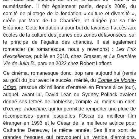
numérisation. Il fait également partie, depuis 2009, du
comité de pilotage de la fondation « culture et diversité »,
créée par Marc de La Charrière, et dirigée par sa fille
Eléonore. Cette fondation a pour but de favoriser l’accès aux
écoles de la culture des jeunes des zones défavorisées, sur
le principe de l’égalité des chances. Il est également
romancier (le romanesque, nous y revenons) :
Les Prix
d’excellence
, publié en 2018, chez Grasset, et
La Dernière
Vie de Julia B.
, paru en 2022 chez Robert Laffont.
Ce cinéma, romanesque donc, trop rare aujourd’hui (remis
au goût du jour avec le succès, mérité, du
Comte de Monte-
Cristo
, presque dix millions d’entrées en France à ce jour),
auquel, avant lui, David Lean ou Sydney Pollack avaient
donné ses lettres de noblesse, compte au moins un chef-
d’œuvre,
Indochine
, qui lui permit de remporter une pluie de
récompenses parmi lesquelles l’Oscar du meilleur film
étranger en 1993 et le César de la meilleure actrice pour
Catherine Deneuve, la même année. Ses films sont de
grandes fresques qui provoquent un vertige d’émotions,