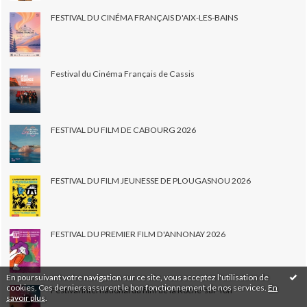
FESTIVAL DU CINÉMA FRANÇAIS D'AIX-LES-BAINS
Festival du Cinéma Français de Cassis
FESTIVAL DU FILM DE CABOURG 2026
FESTIVAL DU FILM JEUNESSE DE PLOUGASNOU 2026
FESTIVAL DU PREMIER FILM D'ANNONAY 2026
En poursuivant votre navigation sur ce site, vous acceptez l'utilisation de
cookies. Ces derniers assurent le bon fonctionnement de nos services.
En
Festival international du film de la Roche-sur-Yon
savoir plus
.