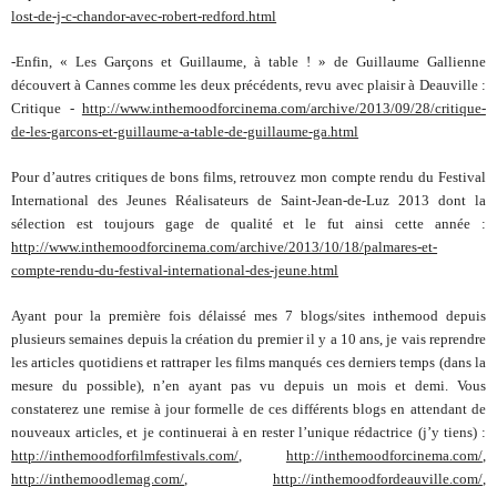
lost-de-j-c-chandor-avec-robert-redford.html
-Enfin, « Les Garçons et Guillaume, à table ! » de Guillaume Gallienne
découvert à Cannes comme les deux précédents, revu avec plaisir à Deauville :
Critique -
http://www.inthemoodforcinema.com/archive/2013/09/28/critique-
de-les-garcons-et-guillaume-a-table-de-guillaume-ga.html
Pour d’autres critiques de bons films, retrouvez mon compte rendu du Festival
International des Jeunes Réalisateurs de Saint-Jean-de-Luz 2013 dont la
sélection est toujours gage de qualité et le fut ainsi cette année :
http://www.inthemoodforcinema.com/archive/2013/10/18/palmares-et-
compte-rendu-du-festival-international-des-jeune.html
Ayant pour la première fois délaissé mes 7 blogs/sites inthemood depuis
plusieurs semaines depuis la création du premier il y a 10 ans, je vais reprendre
les articles quotidiens et rattraper les films manqués ces derniers temps (dans la
mesure du possible), n’en ayant pas vu depuis un mois et demi. Vous
constaterez une remise à jour formelle de ces différents blogs en attendant de
nouveaux articles, et je continuerai à en rester l’unique rédactrice (j’y tiens) :
http://inthemoodforfilmfestivals.com/
,
http://inthemoodforcinema.com/
,
http://inthemoodlemag.com/
,
http://inthemoodfordeauville.com/
,