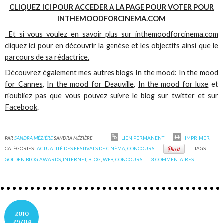
CLIQUEZ ICI POUR ACCEDER A LA PAGE POUR VOTER POUR
INTHEMOODFORCINEMA.COM
Et si vous voulez en savoir plus sur inthemoodforcinema.com
cliquez ici pour en découvrir la genèse et les objectifs ainsi que le
parcours de sa rédactrice.
Découvrez également mes autres blogs In the mood:
In the mood
for Cannes
,
In the mood for Deauville
,
In the mood for luxe
et
n'oubliez pas que vous pouvez suivre le blog sur
twitter
et sur
Facebook
.
PAR
SANDRA MÉZIÈRE
SANDRA MÉZIÈRE
LIEN PERMANENT
IMPRIMER
CATÉGORIES :
ACTUALITÉ DES FESTIVALS DE CINÉMA
,
CONCOURS
TAGS :
GOLDEN BLOG AWARDS
,
INTERNET
,
BLOG
,
WEB
,
CONCOURS
3
COMMENTAIRES
2010
29/04