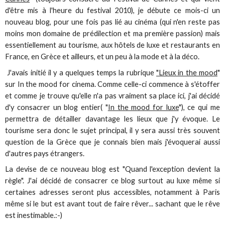
d'être mis à l'heure du festival 2010), je débute ce mois-ci un
nouveau blog, pour une fois pas lié au cinéma (qui n'en reste pas
moins mon domaine de prédilection et ma première passion) mais
essentiellement au tourisme, aux hôtels de luxe et restaurants en
France, en Grèce et ailleurs, et un peu à la mode et à la déco.
J'avais initié il y a quelques temps la rubrique
"Lieux in the mood
"
sur In the mood for cinema. Comme celle-ci commence à s'étoffer
et comme je trouve qu'elle n'a pas vraiment sa place ici, j'ai décidé
d'y consacrer un blog entier( "
In the mood for luxe
"), ce qui me
permettra de détailler davantage les lieux que j'y évoque. Le
tourisme sera donc le sujet principal, il y sera aussi très souvent
question de la Grèce que je connais bien mais j'évoquerai aussi
d'autres pays étrangers.
La devise de ce nouveau blog est "Quand l'exception devient la
règle". J'ai décidé de consacrer ce blog surtout au luxe même si
certaines adresses seront plus accessibles, notamment à Paris
même si le but est avant tout de faire rêver... sachant que le rêve
est inestimable.:-)