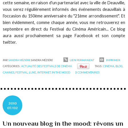
cette semaine, en raison d'un partenariat avec la ville de Deauville,
vous serez régulièrement informés des événements deauvillais à
l'occasion du 150ème anniversaire du "21ème arrondissement". Et
bien évidemment, comme chaque année, vous me retrouverez en
septembre en direct du Festival du Cinéma Américain... Ce blog
aura aussi prochainement sa page Facebook et son compte
twitter.
PAR
SANDRA MÉZIÈRE
SANDRA MÉZIÈRE
LIEN PERMANENT
IMPRIMER
CATÉGORIES :
ACTUALITÉ DES FESTIVALS DE CINÉMA
TAGS :
CINÉMA
,
BLOG
,
CANNES
,
FESTIVAL
,
LUXE
,
INTERNET
,
IN THE MOOD
3
COMMENTAIRES
2010
07/02
Un nouveau blog in the mood: rêvons un