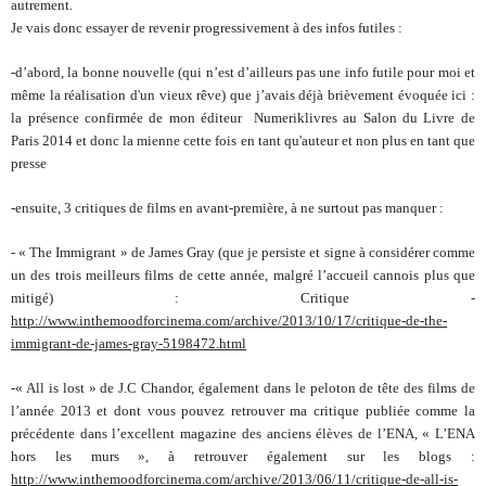
autrement.
Je vais donc essayer de revenir progressivement à des infos futiles :
-d’abord, la bonne nouvelle (qui n’est d’ailleurs pas une info futile pour moi et
même la réalisation d'un vieux rêve) que j’avais déjà brièvement évoquée ici :
la présence confirmée de mon éditeur Numeriklivres au Salon du Livre de
Paris 2014 et donc la mienne cette fois en tant qu'auteur et non plus en tant que
presse
-ensuite, 3 critiques de films en avant-première, à ne surtout pas manquer :
- « The Immigrant » de James Gray (que je persiste et signe à considérer comme
un des trois meilleurs films de cette année, malgré l’accueil cannois plus que
mitigé) : Critique -
http://www.inthemoodforcinema.com/archive/2013/10/17/critique-de-the-
immigrant-de-james-gray-5198472.html
-« All is lost » de J.C Chandor, également dans le peloton de tête des films de
l’année 2013 et dont vous pouvez retrouver ma critique publiée comme la
précédente dans l’excellent magazine des anciens élèves de l’ENA, « L’ENA
hors les murs », à retrouver également sur les blogs :
http://www.inthemoodforcinema.com/archive/2013/06/11/critique-de-all-is-