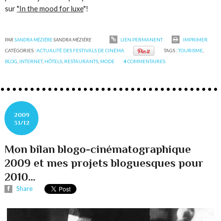
sur
"In the mood for luxe
"!
PAR
SANDRA MÉZIÈRE
SANDRA MÉZIÈRE
LIEN PERMANENT
IMPRIMER
CATÉGORIES :
ACTUALITÉ DES FESTIVALS DE CINÉMA
TAGS :
TOURISME
,
BLOG
,
INTERNET
,
HÔTELS
,
RESTAURANTS
,
MODE
4
COMMENTAIRES
2009
31/12
Mon bilan blogo-cinématographique
2009 et mes projets bloguesques pour
2010…
Share