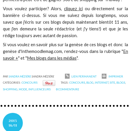
Vous voulez participer? Alors,
cliquez ici
ou directement sur la
bannière ci-dessus. Si vous me suivez depuis longtemps, vous
savez que j'écris sur ces blogs depuis maintenant bientôt 11 ans,
que j'en demeure la seule rédactrice (et j'y tiens!) et que je les
rédige toujours avec autant de passion.
Si vous voulez en savoir plus sur la genèse de ces blogs et donc la
genèse d'Inthemoodlemag.com, rendez-vous dans la rubrique "
En
savoir +
" et "
Mes blogs dans les médias
".
PAR
SANDRA MÉZIÈRE
SANDRA MÉZIÈRE
LIEN PERMANENT
IMPRIMER
CATÉGORIES :
CONCOURS
TAGS :
CONCOURS
,
BLOG
,
INTERNET
,
SITE
,
BLOGS
,
SHOPPING
,
MODE
,
INFLUENCEURS
0
COMMENTAIRE
2013
16/11