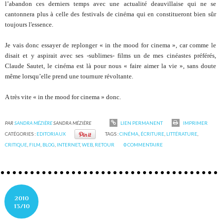
l’abandon ces derniers temps avec une actualité deauvillaise qui ne se
cantonnera plus à celle des festivals de cinéma qui en constitueront bien sûr
toujours l'essence.
Je vais donc essayer de replonger « in the mood for cinema », car comme le
disait et y aspirait avec ses -sublimes- films un de mes cinéastes préférés,
Claude Sautet, le cinéma est là pour nous « faire aimer la vie », sans doute
même lorsqu’elle prend une tournure révoltante.
A très vite « in the mood for cinema » donc.
PAR
SANDRA MÉZIÈRE
SANDRA MÉZIÈRE
LIEN PERMANENT
IMPRIMER
CATÉGORIES :
EDITORIAUX
TAGS :
CINÉMA
,
ÉCRITURE
,
LITTÉRATURE
,
CRITIQUE
,
FILM
,
BLOG
,
INTERNET
,
WEB
,
RETOUR
0
COMMENTAIRE
2010
13/10