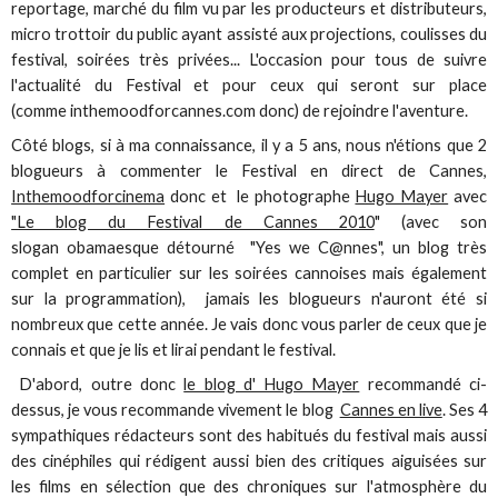
reportage, marché du film vu par les producteurs et distributeurs,
micro trottoir du public ayant assisté aux projections, coulisses du
festival, soirées très privées... L'occasion pour tous de suivre
l'actualité du Festival et pour ceux qui seront sur place
(comme inthemoodforcannes.com donc) de rejoindre l'aventure.
Côté blogs, si à ma connaissance, il y a 5 ans, nous n'étions que 2
blogueurs à commenter le Festival en direct de Cannes,
Inthemoodforcinema
donc et le photographe
Hugo Mayer
avec
"Le blog du Festival de Cannes 2010
" (avec son
slogan obamaesque détourné "Yes we C@nnes", un blog très
complet en particulier sur les soirées cannoises mais également
sur la programmation), jamais les blogueurs n'auront été si
nombreux que cette année. Je vais donc vous parler de ceux que je
connais et que je lis et lirai pendant le festival.
D'abord, outre donc
le blog d' Hugo Mayer
recommandé ci-
dessus, je vous recommande vivement le blog
Cannes en live
. Ses 4
sympathiques rédacteurs sont des habitués du festival mais aussi
des cinéphiles qui rédigent aussi bien des critiques aiguisées sur
les films en sélection que des chroniques sur l'atmosphère du