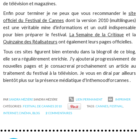
de télévision et magazines.
Enfin pour terminer je ne peux que vous recommander le
site
officiel du Festival de Cannes
dont la version 2010 (multilingues)
est une véritable mine d'informations et un outil indispensable
pour bien préparer le festival.
La Semaine de la Critique
et la
Quinzaine des Réalisateurs
ont également leurs pages officielles.
Tous ces sites figurent bien entendu dans la blogroll de ce blog,
elle sera régulièrement enrichie. J'y ajouterai progressivement de
nouvelles pages et je consacrerai prochainement un article au
traitement du festival à la télévision. Je vous en dirai par ailleurs
bientôt plus sur la présence médiatique d'Inthemoodforcannes .
PAR
SANDRA MÉZIÈRE
SANDRA MÉZIÈRE
LIEN PERMANENT
IMPRIMER
CATÉGORIES :
FESTIVAL DE CANNES 2010
TAGS :
CANNES
,
FESTIVAL
,
INTERNET
,
CINÉMA
,
BLOG
2
COMMENTAIRES