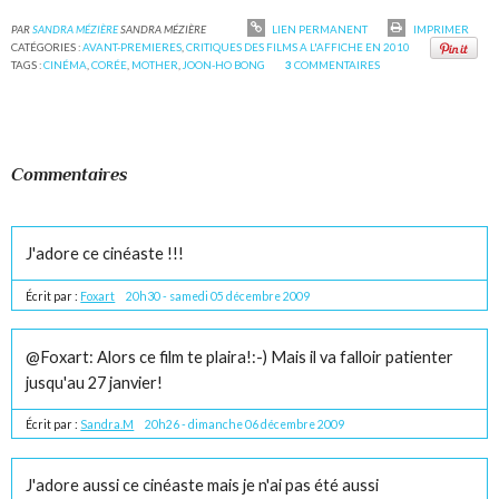
PAR
SANDRA MÉZIÈRE
SANDRA MÉZIÈRE
LIEN PERMANENT
IMPRIMER
CATÉGORIES :
AVANT-PREMIERES
,
CRITIQUES DES FILMS A L'AFFICHE EN 2010
TAGS :
CINÉMA
,
CORÉE
,
MOTHER
,
JOON-HO BONG
3
COMMENTAIRES
Commentaires
J'adore ce cinéaste !!!
Écrit par :
Foxart
20h30
-
samedi 05
décembre 2009
@Foxart: Alors ce film te plaira!:-) Mais il va falloir patienter
jusqu'au 27 janvier!
Écrit par :
Sandra.M
20h26
-
dimanche 06
décembre 2009
J'adore aussi ce cinéaste mais je n'ai pas été aussi