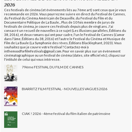
2026
Ces festivals de cinéma (et évènements liés au 7ème art) sont ceux que je vous
recommande en 2026. Vous pourrez me suivre en direct du Festival de Cannes,
du Festival du Cinéma Américain de Deauville, du Festival du Film et du
Documentaire Politique de La Baule... Plus de 10 fois membre de jurys de
festivals de cinéma, je couvre ces festivals depuis plus de vingt ans. J'ai
consacré un recueil de nouvelles à ce sujet (Les illusions parallèles, Éditions du
38, 2016), et deux romans qui ont pour cadre, l'un le Festival de Cannes (L'amor
dans l'âme, Éditions du 38, 2016) et l'autre le Festival du Cinéma et Musique de
Film de La Baule (La Symphonie des rêves, Éditions Blacklephant, 2023). Vous
souhaitez que je couvre votre festival ? Contactez-moi à
inthemoodforfilmfestivals@gmail.com. Pour en savoir plus sur un évènement
cinématographique ou un festival de cinéma (dates, site officiel etc), cliquez sur
l'intitulé de celui qui vous intéresse.
79ème FESTIVAL DU FILM DE CANNES
BIARRITZ FILM FESTIVAL - NOUVELLES VAGUES 2026
CIAK ! 2026 - 4ème festival du film italien de patrimoine