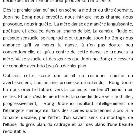
décide de mener l'enquête pour prouver son innocence.
Dès le premier plan qui met en scène la mother du titre éponyme,
Joon-ho Bong nous envoûte, nous intrigue, nous charme, nous
provoque, nous inquiète. La mère danse de manière languissante,
poétique et décalée, dans un champ de blé. La caméra, fluide et
presque sensuelle, se rapproche et tournoie. Joon-ho Bong nous
annonce qu'il va mener la danse, à n'en pas douter peu
conventionnelle, et qu'au centre de cette danse se trouvera la
mère. Valse visuelle et des genres que Joon-ho Bong ne cessera
de conduire avec brio jusqu'au dernier plan.
Oubliant cette scène qui aurait dû résonner comme un
avertissement, comme une promesse d'inattendu, Bong Joon-
ho nous oriente d'abord vers la comédie. Teintée d'humour noir
certes. Et puis c'est le meurtre. Et la comédie dévie vers le thriller,
progressivement, Bong Joon-ho instillant intelligemment de
l'étrangeté menaçante dans des scènes quotidiennes alors à la
tonalité décalée, par l'effet d'un savant sens du montage, de
l'ellipse, du gros plan, du cadrage et par des plans d'une beauté
redoutable.