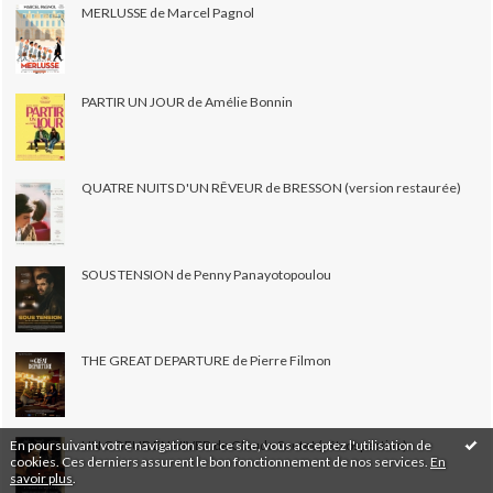
MERLUSSE de Marcel Pagnol
PARTIR UN JOUR de Amélie Bonnin
QUATRE NUITS D'UN RÊVEUR de BRESSON (version restaurée)
SOUS TENSION de Penny Panayotopoulou
THE GREAT DEPARTURE de Pierre Filmon
En poursuivant votre navigation sur ce site, vous acceptez l'utilisation de
UN COEUR EN HIVER de Claude Sautet (rétrospective)
cookies. Ces derniers assurent le bon fonctionnement de nos services.
En
savoir plus
.