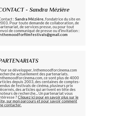
CONTACT - Sandra Mézière
Contact :
Sandra Mézière
, fondatrice du site en
2003. Pour toute demande de collaboration, de
partenariat, de services presse, ou pour tout
envoi de communiqué de presse ou d'invitation :
inthemoodforfilmfestivals@gmail.com
PARTENARIATS
Pour se développer, Inthemoodforcinema.com
recherche actuellement des partenariats.
Inthemoodforcinema.com, ce sont plus de 4000
articles depuis 2003, des centaines de comptes-
rendus de festivals de cinéma, plusieurs prix
décernés, des articles qui arrivent en tête des
moteurs de recherche... Un partenariat vous
intéresse ?
Cliquez ici pour en savoir plus sur le
site, sur mon parcours et pour savoir comment
me contacter.