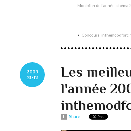
Mon bilan de l’année cinéma 2
Concours: inthemoodforcin
Les meilleu
2009
21/12
l'année 20
inthemodf
Share