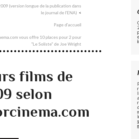
009 (version longue de la publication dans
le journal de l’ENA)
Page d'accueil
ema.com vous offre 10 places pour 2 pour
"Le Soliste" de Joe Wright
rs films de
09 selon
orcinema.com