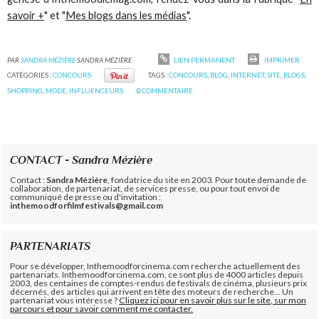
savoir +
" et "
Mes blogs dans les médias
".
PAR
SANDRA MÉZIÈRE
SANDRA MÉZIÈRE
LIEN PERMANENT
IMPRIMER
CATÉGORIES :
CONCOURS
TAGS :
CONCOURS
,
BLOG
,
INTERNET
,
SITE
,
BLOGS
,
SHOPPING
,
MODE
,
INFLUENCEURS
0
COMMENTAIRE
CONTACT - Sandra Mézière
Contact :
Sandra Mézière
, fondatrice du site en 2003. Pour toute demande de
collaboration, de partenariat, de services presse, ou pour tout envoi de
communiqué de presse ou d'invitation :
inthemoodforfilmfestivals@gmail.com
PARTENARIATS
Pour se développer, Inthemoodforcinema.com recherche actuellement des
partenariats. Inthemoodforcinema.com, ce sont plus de 4000 articles depuis
2003, des centaines de comptes-rendus de festivals de cinéma, plusieurs prix
décernés, des articles qui arrivent en tête des moteurs de recherche... Un
partenariat vous intéresse ?
Cliquez ici pour en savoir plus sur le site, sur mon
parcours et pour savoir comment me contacter.