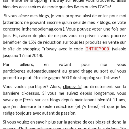
sur le site de shopping Tribway sur lequel vous trouverez aussi
bien des accessoires de mode que des livres ou des DVDs!
Si vous aimez mes blogs, je vous propose ainsi de voter pour moi
(attention: ne pouvant inscrire qu'un seul de mes 7 blogs, ce vote
concerne
Inthemoodlemag.com
). Vous pouvez voter une fois par
jour. Et, raison de plus de ne pas vous en priver : vous pourrez
bénéficier de 15% de réduction sur tous les produits en vente sur
le site de shopping Tribway avec le code
INTHEMOOD
(valable
jusqu’au 17 mai 2014).
Par ailleurs, en votant pour moi vous
participerez automatiquement au grand tirage au sort qui vous
permettra peut-être de gagner 500 € de shopping sur Tribway !
Vous voulez participer? Alors,
cliquez ici
ou directement sur la
bannière ci-dessus. Si vous me suivez depuis longtemps, vous
savez que j'écris sur ces blogs depuis maintenant bientôt 11 ans,
que j'en demeure la seule rédactrice (et j'y tiens!) et que je les
rédige toujours avec autant de passion.
Si vous voulez en savoir plus sur la genèse de ces blogs et donc la
genèse d'Inthemoodlemag.com, rendez-vous dans la rubrique "
En