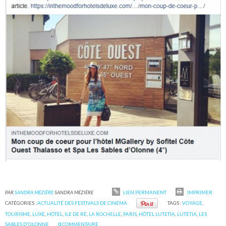
PAR
SANDRA MÉZIÈRE
SANDRA MÉZIÈRE
LIEN PERMANENT
IMPRIMER
CATÉGORIES :
ACTUALITÉ DES FESTIVALS DE CINÉMA
TAGS :
VOYAGE
,
TOURISME
,
LUXE
,
HÔTEL
,
ILE DE RÉ
,
LA ROCHELLE
,
PARIS
,
HÔTEL LUTETIA
,
LUTETIA
,
LES
SABLES D'OLONNE
0
COMMENTAIRE