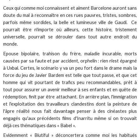
Ceux qui comme moi connaissent et aiment Barcelone auront sans
doute du mal à reconnaître en ces rues pauvres, tristes, sombres,
parfois même sordides, la belle et lumineuse ville de Gaudi. Ce
pourrait être n'importe où ailleurs, cette histoire, tristement
universelle, pourrait se dérouler dans tout autre endroit du
monde.
Epouse bipolaire, trahison du frère, maladie incurable, morts
causées par sa faute et par accident, orphelin : rien n'est épargné
à Uxbal. Certes, le scénario y va un peu fort dans le drame mais la
force du jeu de Javier Bardem est telle que tout passe, et que cet
homme qui vit pourtant de trafics peu recommandables, prêt à
tout pour assurer un avenir meilleur à ses enfants et en quête de
rédemption, finit par être attachant. En arrière plan, l'immigration
et l'exploitation des travailleurs clandestins dont la peinture de
l'âpre réalité nous fait davantage penser à des cinéastes plus
engagés qu'aux précédents films d'Inarritu même si on trouvait
déjà ces thématiques dans « Babel ».
Evidemment « Biutiful » déconcertera comme moi les habitués