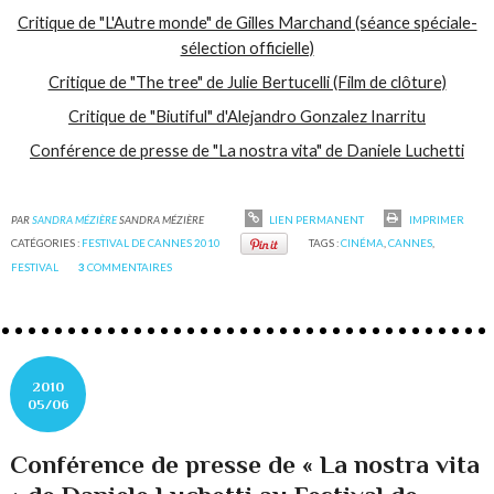
Critique de "L'Autre monde" de Gilles Marchand (séance spéciale-
sélection officielle)
Critique de "The tree" de Julie Bertucelli (Film de clôture)
Critique de "Biutiful" d'Alejandro Gonzalez Inarritu
Conférence de presse de "La nostra vita" de Daniele Luchetti
PAR
SANDRA MÉZIÈRE
SANDRA MÉZIÈRE
LIEN PERMANENT
IMPRIMER
CATÉGORIES :
FESTIVAL DE CANNES 2010
TAGS :
CINÉMA
,
CANNES
,
FESTIVAL
3
COMMENTAIRES
2010
05/06
Conférence de presse de « La nostra vita