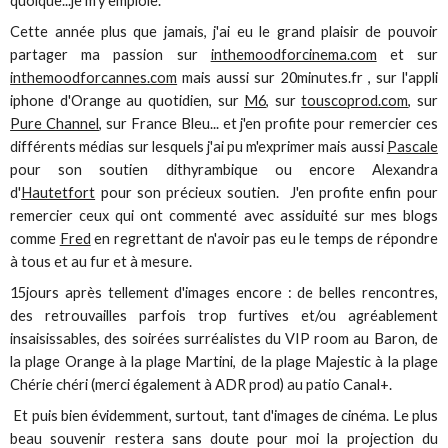
quoique...je m'y emploie.
Cette année plus que jamais, j'ai eu le grand plaisir de pouvoir
partager ma passion sur
inthemoodforcinema.com
et sur
inthemoodforcannes.com
mais aussi sur 20minutes.fr , sur l'appli
iphone d'Orange au quotidien, sur
M6
, sur
touscoprod.com
, sur
Pure Channel
, sur France Bleu... et j'en profite pour remercier ces
différents médias sur lesquels j'ai pu m'exprimer mais aussi
Pascale
pour son soutien dithyrambique ou encore Alexandra
d'
Hautetfort
pour son précieux soutien. J'en profite enfin pour
remercier ceux qui ont commenté avec assiduité sur mes blogs
comme
Fred
en regrettant de n'avoir pas eu le temps de répondre
à tous et au fur et à mesure.
15jours après tellement d'images encore : de belles rencontres,
des retrouvailles parfois trop furtives et/ou agréablement
insaisissables, des soirées surréalistes du VIP room au Baron, de
la plage Orange à la plage Martini, de la plage Majestic à la plage
Chérie chéri (merci également à ADR prod) au patio Canal+.
Et puis bien évidemment, surtout, tant d'images de cinéma. Le plus
beau souvenir restera sans doute pour moi la projection du