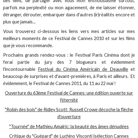
des films, de partager avec vous mon enthousiasme surtout,
parfois ma perplexité ou mon agacement, de me laisser étonner,
déranger, dérouter, embarquer dans d'autres (ir)réalités encore et
plus que jamais...
Vous trouverez ci-dessous les liens vers mes articles sur mes
meilleurs moments de ce Festival de Cannes 2010 et sur les films
que je vous recommande.
Prochains grands rendez-vous : le Festival Paris Cinéma dont je
ferai partie du jury des 7 blogueurs et évidemment
l'incontournable
Festival du Cinéma Américain de Deauville
et
beaucoup de surprises et d'avant-premières, à Paris et ailleurs. Et
évidemment, le Festival de Cannes 2011, du 11 au 22 mai !
Ouverture du 63ème Festival de Cannes: une édition ouverte sur
l'éternité
"Robin des bois" de Ridley Scott: Russell Crowe décoche la flèche
d'ouverture
"Tournée" de Mathieu Amalric: la beauté des âmes dénudées
Critique du "Guépard" de Luchino Visconti (sélection Cannes