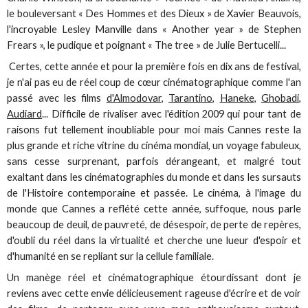
le bouleversant « Des Hommes et des Dieux » de Xavier Beauvois,
l'incroyable Lesley Manville dans « Another year » de Stephen
Frears », le pudique et poignant « The tree » de Julie Bertucelli...
Certes, cette année et pour la première fois en dix ans de festival,
je n'ai pas eu de réel coup de cœur cinématographique comme l'an
passé avec les films
d'Almodovar
,
Tarantino
,
Haneke
,
Ghobadi
,
Audiard
... Difficile de rivaliser avec l'édition 2009 qui pour tant de
raisons fut tellement inoubliable pour moi mais Cannes reste la
plus grande et riche vitrine du cinéma mondial, un voyage fabuleux,
sans cesse surprenant, parfois dérangeant, et malgré tout
exaltant dans les cinématographies du monde et dans les sursauts
de l'Histoire contemporaine et passée. Le cinéma, à l'image du
monde que Cannes a reflété cette année, suffoque, nous parle
beaucoup de deuil, de pauvreté, de désespoir, de perte de repères,
d'oubli du réel dans la virtualité et cherche une lueur d'espoir et
d'humanité en se repliant sur la cellule familiale.
Un manège réel et cinématographique étourdissant dont je
reviens avec cette envie délicieusement rageuse d'écrire et de voir