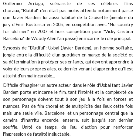
Guillermo Arriaga, scénariste de ses célèbres films
choraux, "Biutiful" n'en était pas moins attendu notamment parce
que Javier Bardem, lui aussi habitué de la Croisette (membre du
jury d'Emir Kusturica en 2005, en compétition avec "No country
for old men" en 2007 et hors compétition pour "Vicky Cristina
Barcelona" de Woody Allen l'an passé) en incarne le rôle principal.
Synopsis de "Biutiful": Uxbal (Javier Bardem), un homme solitaire,
jongle entre la difficulté d'un quotidien en marge de la société et
sa détermination à protéger ses enfants, qui devront apprendre à
voler de leurs propres ailes, ce dernier venant d'apprendre qu'il est
atteint d'un mal incurable...
Difficile d'imaginer un autre acteur dans le rôle d'Uxbal tant Javier
Bardem porte et incarne le film, tant l'intérêt et la complexité de
son personnage doivent tout à son jeu à la fois en forces et
nuances. Pas de film choral et de multiplicité des lieux cette fois
mais une seule ville, Barcelone, et un personnage central que la
caméra d'Inarritu encercle, enserre, suit jusqu'à son dernier
souffle. Unité de temps, de lieu, d'action pour renforcer
l'impression de fatalité inéluctable.