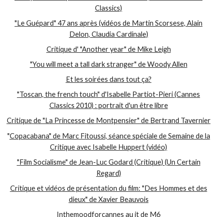
Classics)
"Le Guépard" 47 ans après (vidéos de Martin Scorsese, Alain
Delon, Claudia Cardinale)
Critique d' "Another year" de Mike Leigh
"You will meet a tall dark stranger" de Woody Allen
Et les soirées dans tout ça?
"Toscan, the french touch" d'Isabelle Partiot-Pieri (Cannes
Classics 2010) : portrait d'un être libre
Critique de "La Princesse de Montpensier" de Bertrand Tavernier
"
Copacabana" de Marc Fitoussi, séance spéciale de Semaine de la
Critique avec Isabelle Huppert (vidéo)
"Film Socialisme" de Jean-Luc Godard (Critique) (Un Certain
Regard)
Critique et vidéos de présentation du film: "Des Hommes et des
dieux" de Xavier Beauvois
Inthemoodforcannes au jt de M6