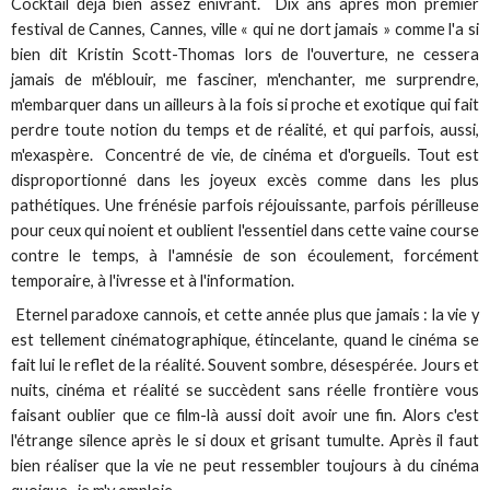
Cocktail déjà bien assez enivrant. Dix ans après mon premier
festival de Cannes, Cannes, ville « qui ne dort jamais » comme l'a si
bien dit Kristin Scott-Thomas lors de l'ouverture, ne cessera
jamais de m'éblouir, me fasciner, m'enchanter, me surprendre,
m'embarquer dans un ailleurs à la fois si proche et exotique qui fait
perdre toute notion du temps et de réalité, et qui parfois, aussi,
m'exaspère. Concentré de vie, de cinéma et d'orgueils. Tout est
disproportionné dans les joyeux excès comme dans les plus
pathétiques. Une frénésie parfois réjouissante, parfois périlleuse
pour ceux qui noient et oublient l'essentiel dans cette vaine course
contre le temps, à l'amnésie de son écoulement, forcément
temporaire, à l'ivresse et à l'information.
Eternel paradoxe cannois, et cette année plus que jamais : la vie y
est tellement cinématographique, étincelante, quand le cinéma se
fait lui le reflet de la réalité. Souvent sombre, désespérée. Jours et
nuits, cinéma et réalité se succèdent sans réelle frontière vous
faisant oublier que ce film-là aussi doit avoir une fin. Alors c'est
l'étrange silence après le si doux et grisant tumulte. Après il faut
bien réaliser que la vie ne peut ressembler toujours à du cinéma