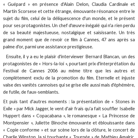
« Guépard » en présence d'Alain Delon, Claudia Cardinale et
Martin Scorsese et cette étrange, émouvante résonance entre le
sujet du film, celui de la déliquescence d'un monde, et le présent
pour ses protagonistes. Un chef d'œuvre inégalé qui n'a rien perdu
de sa beauté majestueuse, nostalgique et saisissante. Un très
grand moment que de revoir ce film à Cannes, 47 ans après sa
palme d'or, parmi une assistance prestigieuse.
Ensuite, il y a eu le plaisir d'interviewer Bernard Blancan, un des
protagonistes de « Hors-la-loi », pourtant prix d'interprétation du
Festival de Cannes 2006 au même titre que les autres et
complètement exclu de la promotion du film. Eternelle et injuste
valse des vanités cannoises qui se grise elle aussi mais d'éphémère,
de futile, de faux-semblants.
Et puis tant d'autres moments : la présentation de « Stones in
Exile » par Mick Jagger, le vent d'air frais qu'a fait souffler Isabelle
Huppert dans « Copacabana », le romanesque « La Princesse de
Montpensier », Juliette Binoche émouvante et éblouissante dans
« Copie conforme » et sur scène lors de la clôture, le concert de
Charlie Winston, la si touchante « Tournée » de Mathieu Amalric,