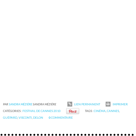
PAR
SANDRA MÉZIÈRE
SANDRA MÉZIÈRE
LIEN PERMANENT
IMPRIMER
CATÉGORIES :
FESTIVAL DE CANNES 2010
TAGS :
CINÉMA
,
CANNES
,
GUÉPARD
,
VISCONTI
,
DELON
0
COMMENTAIRE