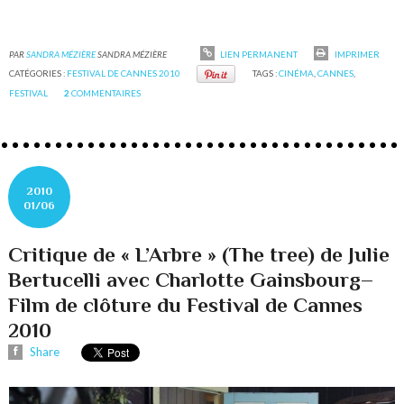
PAR
SANDRA MÉZIÈRE
SANDRA MÉZIÈRE
LIEN PERMANENT
IMPRIMER
CATÉGORIES :
FESTIVAL DE CANNES 2010
TAGS :
CINÉMA
,
CANNES
,
FESTIVAL
2
COMMENTAIRES
2010
01/06
Critique de « L’Arbre » (The tree) de Julie
Bertucelli avec Charlotte Gainsbourg–
Film de clôture du Festival de Cannes
2010
Share