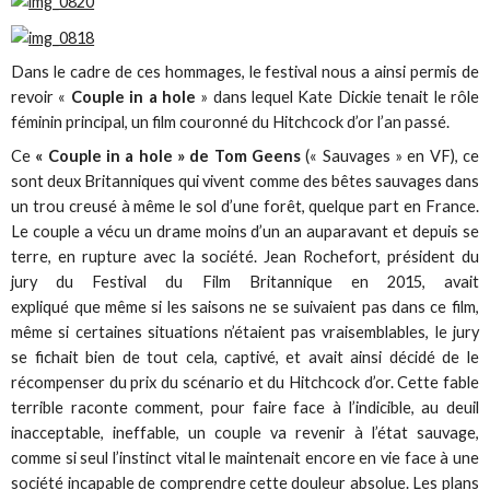
Dans le cadre de ces hommages, le festival nous a ainsi permis de
revoir «
Couple in a hole
» dans lequel Kate Dickie tenait le rôle
féminin principal, un film couronné du Hitchcock d’or l’an passé.
Ce
« Couple in a hole » de Tom Geens
(« Sauvages » en VF), ce
sont deux Britanniques qui vivent comme des bêtes sauvages dans
un trou creusé à même le sol d’une forêt, quelque part en France.
Le couple a vécu un drame moins d’un an auparavant et depuis se
terre, en rupture avec la société. Jean Rochefort, président du
jury du Festival du Film Britannique en 2015, avait
expliqué que même si les saisons ne se suivaient pas dans ce film,
même si certaines situations n’étaient pas vraisemblables, le jury
se fichait bien de tout cela, captivé, et avait ainsi décidé de le
récompenser du prix du scénario et du Hitchcock d’or. Cette fable
terrible raconte comment, pour faire face à l’indicible, au deuil
inacceptable, ineffable, un couple va revenir à l’état sauvage,
comme si seul l’instinct vital le maintenait encore en vie face à une
société incapable de comprendre cette douleur absolue. Les plans