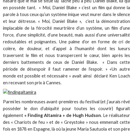
hasard que le mal se situe là) lâche peu à peu Daniel Blake, lui qui
en possède tant. « Moi, Daniel Blake » c’est un film qui donne la
parole à tous ceux qu’un système inique veut murer dans le silence
et leur détresse. « Moi, Daniel Blake », c’est la démonstration
implacable de la férocité meurtrière d’un système, un film d’une
force, d’une simplicité, d’une beauté, mais aussi d’une universalité
redoutables et poignantes. Une palme d’or en forme de cri de
colère, de douleur, et d’appel à l’humanité dont les lueurs
traversent le film et nous transpercent le cœur, bien après les
derniers battements de ceux de Daniel Blake. « Dans cette
période de désespoir il faut ramener de l’espoir. » «Un autre
monde est possible et nécessaire » avait ainsi déclaré Ken Loach
en recevant son prix à Cannes.
Parmi les nombreuses avant-premières du festival (et j’aurais rêvé
posséder le don d’ubiquité pour toutes les couvrir) figurait
également
« Finding Altamira » de Hugh Hudson
. Le réalisateur
des « Chariots de feu » et de « Greystoke » nous emmenait cette
fois en 1878 en Espagne, là où la jeune Maria Sautuola et son père