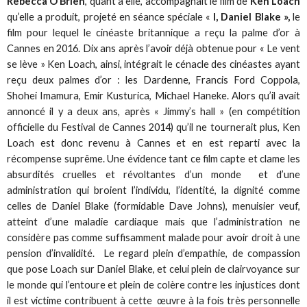
Rebecca O’Brien
, quant à elle, accompagnait le film de
Ken Loach
qu’elle a produit, projeté en séance spéciale «
I, Daniel Blake »,
le
film pour lequel le cinéaste britannique a reçu la palme d’or à
Cannes en 2016. Dix ans après l’avoir déjà obtenue pour « Le vent
se lève » Ken Loach, ainsi, intégrait le cénacle des cinéastes ayant
reçu deux palmes d’or : les Dardenne, Francis Ford Coppola,
Shohei Imamura, Emir Kusturica, Michael Haneke. Alors qu’il avait
annoncé il y a deux ans, après « Jimmy’s hall » (en compétition
officielle du Festival de Cannes 2014) qu’il ne tournerait plus, Ken
Loach est donc revenu à Cannes et en est reparti avec la
récompense suprême. Une évidence tant ce film capte et clame les
absurdités cruelles et révoltantes d’un monde et d’une
administration qui broient l’individu, l’identité, la dignité comme
celles de Daniel Blake (formidable Dave Johns), menuisier veuf,
atteint d’une maladie cardiaque mais que l’administration ne
considère pas comme suffisamment malade pour avoir droit à une
pension d’invalidité. Le regard plein d’empathie, de compassion
que pose Loach sur Daniel Blake, et celui plein de clairvoyance sur
le monde qui l’entoure et plein de colère contre les injustices dont
il est victime contribuent à cette œuvre à la fois très personnelle