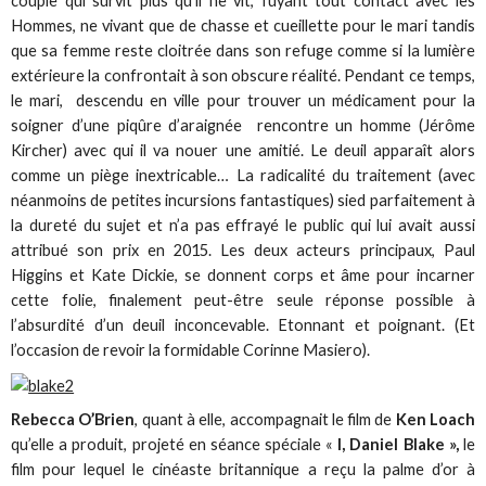
couple qui survit plus qu’il ne vit, fuyant tout contact avec les
Hommes, ne vivant que de chasse et cueillette pour le mari tandis
que sa femme reste cloitrée dans son refuge comme si la lumière
extérieure la confrontait à son obscure réalité. Pendant ce temps,
le mari, descendu en ville pour trouver un médicament pour la
soigner d’une piqûre d’araignée rencontre un homme (Jérôme
Kircher) avec qui il va nouer une amitié. Le deuil apparaît alors
comme un piège inextricable… La radicalité du traitement (avec
néanmoins de petites incursions fantastiques) sied parfaitement à
la dureté du sujet et n’a pas effrayé le public qui lui avait aussi
attribué son prix en 2015. Les deux acteurs principaux, Paul
Higgins et Kate Dickie, se donnent corps et âme pour incarner
cette folie, finalement peut-être seule réponse possible à
l’absurdité d’un deuil inconcevable. Etonnant et poignant. (Et
l’occasion de revoir la formidable Corinne Masiero).
Rebecca O’Brien
, quant à elle, accompagnait le film de
Ken Loach
qu’elle a produit, projeté en séance spéciale «
I, Daniel Blake »,
le
film pour lequel le cinéaste britannique a reçu la palme d’or à