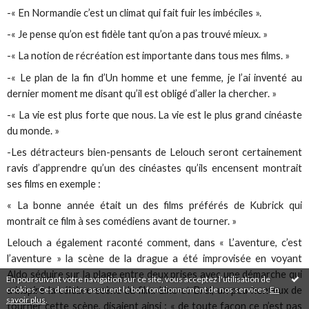
-« En Normandie c’est un climat qui fait fuir les imbéciles ».
-« Je pense qu’on est fidèle tant qu’on a pas trouvé mieux. »
-« La notion de récréation est importante dans tous mes films. »
-« Le plan de la fin d’Un homme et une femme, je l’ai inventé au
dernier moment me disant qu’il est obligé d’aller la chercher. »
-« La vie est plus forte que nous. La vie est le plus grand cinéaste
du monde. »
-Les détracteurs bien-pensants de Lelouch seront certainement
ravis d’apprendre qu’un des cinéastes qu’ils encensent montrait
ses films en exemple :
« La bonne année était un des films préférés de Kubrick qui
montrait ce film à ses comédiens avant de tourner. »
Lelouch a également raconté comment, dans « L’aventure, c’est
l’aventure » la scène de la drague a été improvisée en voyant
Aldo séduire sur la plage entre deux prises avec une démarche qui
En poursuivant votre navigation sur ce site, vous acceptez l'utilisation de
cookies. Ces derniers assurent le bon fonctionnement de nos services.
En
a inspiré la célèbre scène du film. Lino et Brel, un peu honteux de
savoir plus
.
tourner cette scène, disaient ainsi : « de toute façon ce n’est pas