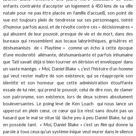
enfants contrainte d’accepter un logement à 450 kms de sa ville
natale pour ne pas être placée en famille d’accueil), son point de
vue est toujours plein de tendresse sur ses personnages, teinté
d’humour parfois aussi, et de révolte contre ces « décisionnaires »
qui abusent de leur pouvoir, presque de vie et de mort, dans des
bureaux qui ressemblent aux locaux labyrinthiques, grisâtres et
déshumanisés de « Playtime » comme un écho à cette époque
d’une modernité aliénante, déshumanisante et parfois inhumaine
que Tati savait déjà si bien tourner en dérision et envelopper dans
un vaste manège. « Moi, Daniel Blake », c’est l’histoire d’un homme
qui veut rester maître de son existence, qui se réapproprie son
identité et son honneur que cette administration étouffante
essaie de lui nier, qui prend le pouvoir, celui de dire non, de clamer
son patronyme, son existence, lors de deux scènes absolument
bouleversantes. Le poing levé de Ken Loach qui nous lance un
uppercut en plein cœur, ce cœur qui (ce n’est sans doute pas un
hasard que le mal se situe là) lâche peu à peu Daniel Blake, lui qui
en possède tant. « Moi, Daniel Blake » c’est un film qui donne la
parole à tous ceux qu’un système inique veut murer dans le silence