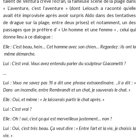
talent de Ventura crève l’écran, la fameuse scène de la plage dans
« L’aventure, c’est l’aventure » (dont Lelouch a raconté qu’elle
avait été improvisée après avoir surpris Aldo dans des tentatives
de drague sur la plage, entre deux prises) et notamment, un des
passages que je préfère d’ « Un homme et une femme » , celui qui
donne lieu à ce dialogue :
Elle : C’est beau, hein… Cet homme avec son chien… Regardez : ils ont la
même démarche.
Lui : C’est vrai. Vous avez entendu parler du sculpteur Giacometti ?
…
Lui : Vous ne savez pas ?Il a dit une phrase extraordinaire. ..il a dit : «
Dans un incendie, entre Rembrandt et un chat, je sauverais le chat. »
Elle : Oui, et même : « Je laisserais partir le chat après. »
Lui : C’est vrai ?
Elle : Oh ! oui, c’est ça qui est merveilleux justement… non ?
Lui : Oui, c’est très beau. Ça veut dire : « Entre l’art et la vie, je choisis la
vie. »