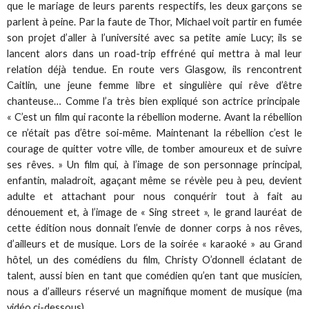
que le mariage de leurs parents respectifs, les deux garçons se
parlent à peine. Par la faute de Thor, Michael voit partir en fumée
son projet d’aller à l’université avec sa petite amie Lucy; ils se
lancent alors dans un road-trip effréné qui mettra à mal leur
relation déjà tendue. En route vers Glasgow, ils rencontrent
Caitlin, une jeune femme libre et singulière qui rêve d’être
chanteuse… Comme l’a très bien expliqué son actrice principale
« C’est un film qui raconte la rébellion moderne. Avant la rébellion
ce n’était pas d’être soi-même. Maintenant la rébellion c’est le
courage de quitter votre ville, de tomber amoureux et de suivre
ses rêves. » Un film qui, à l’image de son personnage principal,
enfantin, maladroit, agaçant même se révèle peu à peu, devient
adulte et attachant pour nous conquérir tout à fait au
dénouement et, à l’image de « Sing street », le grand lauréat de
cette édition nous donnait l’envie de donner corps à nos rêves,
d’ailleurs et de musique. Lors de la soirée « karaoké » au Grand
hôtel, un des comédiens du film, Christy O’donnell éclatant de
talent, aussi bien en tant que comédien qu’en tant que musicien,
nous a d’ailleurs réservé un magnifique moment de musique (ma
vidéo ci-dessous).