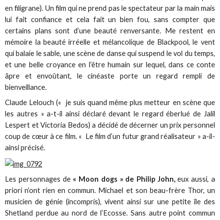
en filigrane). Un film qui ne prend pas le spectateur par la main mais
lui fait confiance et cela fait un bien fou, sans compter que
certains plans sont d’une beauté renversante. Me restent en
mémoire la beauté irréelle et mélancolique de Blackpool, le vent
qui balaie le sable, une scène de danse qui suspend le vol du temps,
et une belle croyance en l’être humain sur lequel, dans ce conte
âpre et envoûtant, le cinéaste porte un regard rempli de
bienveillance.
Claude Lelouch (« je suis quand même plus metteur en scène que
les autres » a-t-il ainsi déclaré devant le regard éberlué de Jalil
Lespert et Victoria Bedos) a décidé de décerner un prix personnel
coup de cœur à ce film. « Le film d’un futur grand réalisateur » a-il-
ainsi précisé.
Les personnages de
« Moon dogs » de Philip John,
eux aussi, a
priori n’ont rien en commun. Michael et son beau-frère Thor, un
musicien de génie (incompris), vivent ainsi sur une petite île des
Shetland perdue au nord de l’Ecosse. Sans autre point commun