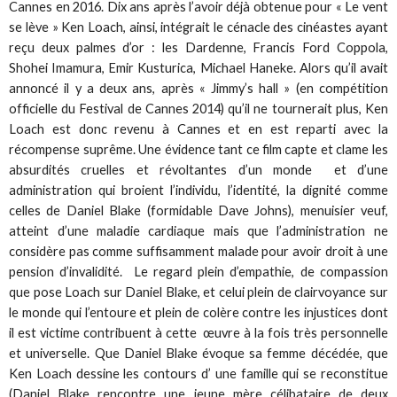
Cannes en 2016. Dix ans après l’avoir déjà obtenue pour « Le vent
se lève » Ken Loach, ainsi, intégrait le cénacle des cinéastes ayant
reçu deux palmes d’or : les Dardenne, Francis Ford Coppola,
Shohei Imamura, Emir Kusturica, Michael Haneke. Alors qu’il avait
annoncé il y a deux ans, après « Jimmy’s hall » (en compétition
officielle du Festival de Cannes 2014) qu’il ne tournerait plus, Ken
Loach est donc revenu à Cannes et en est reparti avec la
récompense suprême. Une évidence tant ce film capte et clame les
absurdités cruelles et révoltantes d’un monde et d’une
administration qui broient l’individu, l’identité, la dignité comme
celles de Daniel Blake (formidable Dave Johns), menuisier veuf,
atteint d’une maladie cardiaque mais que l’administration ne
considère pas comme suffisamment malade pour avoir droit à une
pension d’invalidité. Le regard plein d’empathie, de compassion
que pose Loach sur Daniel Blake, et celui plein de clairvoyance sur
le monde qui l’entoure et plein de colère contre les injustices dont
il est victime contribuent à cette œuvre à la fois très personnelle
et universelle. Que Daniel Blake évoque sa femme décédée, que
Ken Loach dessine les contours d’ une famille qui se reconstitue
(Daniel Blake rencontre une jeune mère célibataire de deux