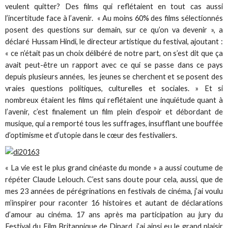
veulent quitter? Des films qui reflétaient en tout cas aussi
l’incertitude face à l’avenir. « Au moins 60% des films sélectionnés
posent des questions sur demain, sur ce qu’on va devenir », a
déclaré Hussam Hindi, le directeur artistique du festival, ajoutant :
« ce n’était pas un choix délibéré de notre part, on s’est dit que ça
avait peut-être un rapport avec ce qui se passe dans ce pays
depuis plusieurs années, les jeunes se cherchent et se posent des
vraies questions politiques, culturelles et sociales. » Et si
nombreux étaient les films qui reflétaient une inquiétude quant à
l’avenir, c’est finalement un film plein d’espoir et débordant de
musique, qui a remporté tous les suffrages, insufflant une bouffée
d’optimisme et d’utopie dans le cœur des festivaliers.
« La vie est le plus grand cinéaste du monde » a aussi coutume de
répéter Claude Lelouch. C’est sans doute pour cela, aussi, que de
mes 23 années de pérégrinations en festivals de cinéma, j’ai voulu
m’inspirer pour raconter 16 histoires et autant de déclarations
d’amour au cinéma. 17 ans après ma participation au jury du
Festival du Film Britannique de Dinard, j’ai ainsi eu le grand plaisir