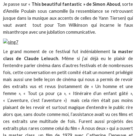
Je passe sur «
This beautiful fantastic » de Simon Aboud
, sorte
d’Amélie Poulain sous camomille (la ressemblance se retrouvant
jusque dans la musique aux accents de celles de Yann Tiersen) qui
vaut avant tout pour Tom Wilkinson qui incarne le faux
misanthrope avec une jubilation communicative.
Le grand moment de ce festival fut indéniablement
la master
class de Claude Lelouch
. Même si j’ai déjà eu le plaisir de
l’entendre parler cinéma dans d’autres festivals et de nombreuses
fois, cette conversation en petit comité était un moment privilégié
mais aussi une belle leçon de cinéma qui nous a permis de revoir
des extraits vus et revus (notamment de « Un homme et une
femme », « Tout ça pour ça », « Itinéraire d’un enfant gâté »,
« L’aventure, c’est l’aventure ») mais cela n’en était pas moins
plaisant de les revoir et surtout magique d’entendre le public rire
alors que, sans doute comme moi, l’assistance avait vu ces films et
ces extraits une multitude de fois. Furent aussi projetés des
extraits plus rares comme celui du film « À nous deux » qui a ouvert
la master class, un film de 1979 avec Catherine Deneuve et