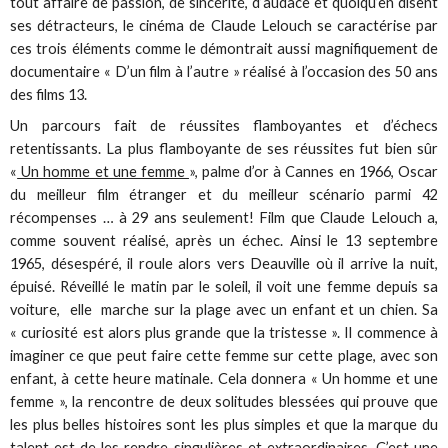
tout affaire de passion, de sincérité, d’audace et quoiqu’en disent
ses détracteurs, le cinéma de Claude Lelouch se caractérise par
ces trois éléments comme le démontrait aussi magnifiquement de
documentaire « D’un film à l’autre » réalisé à l’occasion des 50 ans
des films 13.
Un parcours fait de réussites flamboyantes et d’échecs
retentissants. La plus flamboyante de ses réussites fut bien sûr
«
Un homme et une femme
», palme d’or à Cannes en 1966, Oscar
du meilleur film étranger et du meilleur scénario parmi 42
récompenses … à 29 ans seulement! Film que Claude Lelouch a,
comme souvent réalisé, après un échec. Ainsi le 13 septembre
1965, désespéré, il roule alors vers Deauville où il arrive la nuit,
épuisé. Réveillé le matin par le soleil, il voit une femme depuis sa
voiture, elle marche sur la plage avec un enfant et un chien. Sa
« curiosité est alors plus grande que la tristesse ». Il commence à
imaginer ce que peut faire cette femme sur cette plage, avec son
enfant, à cette heure matinale. Cela donnera « Un homme et une
femme », la rencontre de deux solitudes blessées qui prouve que
les plus belles histoires sont les plus simples et que la marque du
talent est de les rendre singulières et extraordinaires. C’est une