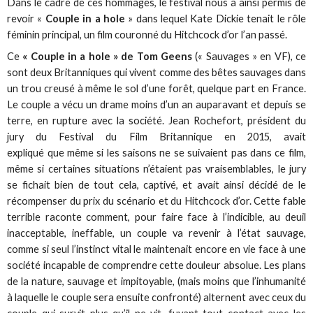
Dans le cadre de ces hommages, le festival nous a ainsi permis de
revoir «
Couple in a hole
» dans lequel Kate Dickie tenait le rôle
féminin principal, un film couronné du Hitchcock d’or l’an passé.
Ce
« Couple in a hole » de Tom Geens
(« Sauvages » en VF), ce
sont deux Britanniques qui vivent comme des bêtes sauvages dans
un trou creusé à même le sol d’une forêt, quelque part en France.
Le couple a vécu un drame moins d’un an auparavant et depuis se
terre, en rupture avec la société. Jean Rochefort, président du
jury du Festival du Film Britannique en 2015, avait
expliqué que même si les saisons ne se suivaient pas dans ce film,
même si certaines situations n’étaient pas vraisemblables, le jury
se fichait bien de tout cela, captivé, et avait ainsi décidé de le
récompenser du prix du scénario et du Hitchcock d’or. Cette fable
terrible raconte comment, pour faire face à l’indicible, au deuil
inacceptable, ineffable, un couple va revenir à l’état sauvage,
comme si seul l’instinct vital le maintenait encore en vie face à une
société incapable de comprendre cette douleur absolue. Les plans
de la nature, sauvage et impitoyable, (mais moins que l’inhumanité
à laquelle le couple sera ensuite confronté) alternent avec ceux du