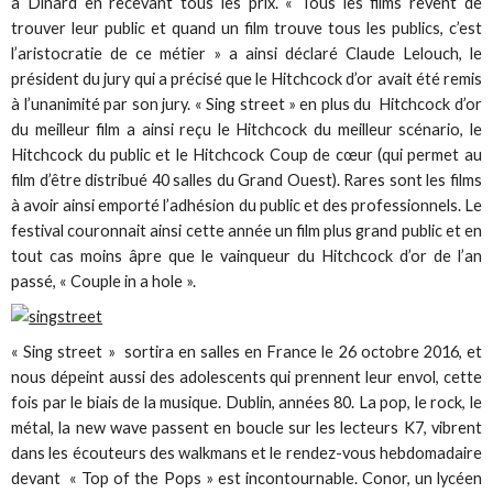
à Dinard en recevant tous les prix. « Tous les films rêvent de
trouver leur public et quand un film trouve tous les publics, c’est
l’aristocratie de ce métier » a ainsi déclaré Claude Lelouch, le
président du jury qui a précisé que le Hitchcock d’or avait été remis
à l’unanimité par son jury. « Sing street » en plus du Hitchcock d’or
du meilleur film a ainsi reçu le Hitchcock du meilleur scénario, le
Hitchcock du public et le Hitchcock Coup de cœur (qui permet au
film d’être distribué 40 salles du Grand Ouest). Rares sont les films
à avoir ainsi emporté l’adhésion du public et des professionnels. Le
festival couronnait ainsi cette année un film plus grand public et en
tout cas moins âpre que le vainqueur du Hitchcock d’or de l’an
passé, « Couple in a hole ».
« Sing street » sortira en salles en France le 26 octobre 2016, et
nous dépeint aussi des adolescents qui prennent leur envol, cette
fois par le biais de la musique. Dublin, années 80. La pop, le rock, le
métal, la new wave passent en boucle sur les lecteurs K7, vibrent
dans les écouteurs des walkmans et le rendez-vous hebdomadaire
devant « Top of the Pops » est incontournable. Conor, un lycéen