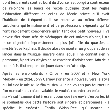
dont les parents sont au bord du divorce, est obligé à contrecœur
de rejoindre les bancs de l’école publique dont les règles
d’éducation diffèrent de celles de l’école privée qu’il avait
l’habitude de fréquenter. Il se retrouve au milieu d’élèves
turbulents qui le malmènent et de professeurs exigeants qui lui
font rapidement comprendre qu’en tant que petit nouveau, il va
devoir filer doux. Afin de s’échapper de cet univers violent, il n’a
qu’un objectif : impressionner la plus jolie fille du quartier, la
mystérieuse Raphina. Il décide alors de monter un groupe et de se
lancer dans la musique, univers dans lequel il ne connait rien ni
personne, à part les vinyles de sa chambre d’adolescent. Afin de la
conquérir, il lui propose de jouer dans son futur clip.
Après les ensorcelants « Once » en 2007 et «
New York
Melody
» en 2014, John Carney s’oriente à nouveau vers le style
qui lui sied le mieux : le film musical. « Je ne voulais pas tourner un
film musical sans raison valable. Je voulais raconter un épisode de
ma vie suffisamment intéressant pour que j’aie envie d’en parler. Et
je souhaitais que cette histoire soit sincère et personnelle » a
spécifié le cinéaste. Ferdia Walsh-Peel qui incarne le