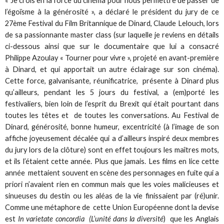
« Je crois en la force du cinéma pour nous permettre de passer de
l’égoïsme à la générosité », a déclaré le président du jury de ce
27ème Festival du Film Britannique de Dinard, Claude Lelouch, lors
de sa passionnante master class (sur laquelle je reviens en détails
ci-dessous ainsi que sur le documentaire que lui a consacré
Philippe Azoulay « Tourner pour vivre », projeté en avant-première
à Dinard, et qui apportait un autre éclairage sur son cinéma).
Cette force, galvanisante, réunificatrice, présente à Dinard plus
qu’ailleurs, pendant les 5 jours du festival, a (em)porté les
festivaliers, bien loin de l’esprit du Brexit qui était pourtant dans
toutes les têtes et de toutes les conversations. Au Festival de
Dinard, générosité, bonne humeur, excentricité (à l’image de son
affiche joyeusement décalée qui a d’ailleurs inspiré deux membres
du jury lors de la clôture) sont en effet toujours les maîtres mots,
et ils l’étaient cette année. Plus que jamais. Les films en lice cette
année mettaient souvent en scène des personnages en fuite qui a
priori n’avaient rien en commun mais que les voies malicieuses et
sinueuses du destin ou les aléas de la vie finissaient par (ré)unir.
Comme une métaphore de cette Union Européenne dont la devise
est
In varietate concordia (L’unité dans la diversité
) que les Anglais