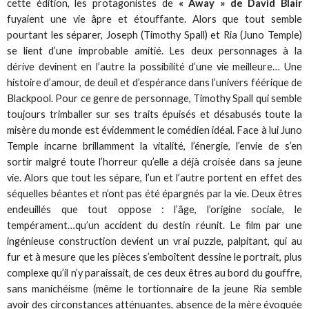
cette édition, les protagonistes de
« Away » de David Blair
fuyaient une vie âpre et étouffante. Alors que tout semble
pourtant les séparer, Joseph (Timothy Spall) et Ria (Juno Temple)
se lient d’une improbable amitié. Les deux personnages à la
dérive devinent en l’autre la possibilité d’une vie meilleure… Une
histoire d’amour, de deuil et d’espérance dans l’univers féérique de
Blackpool. Pour ce genre de personnage, Timothy Spall qui semble
toujours trimballer sur ses traits épuisés et désabusés toute la
misère du monde est évidemment le comédien idéal. Face à lui Juno
Temple incarne brillamment la vitalité, l’énergie, l’envie de s’en
sortir malgré toute l’horreur qu’elle a déjà croisée dans sa jeune
vie. Alors que tout les sépare, l’un et l’autre portent en effet des
séquelles béantes et n’ont pas été épargnés par la vie. Deux êtres
endeuillés que tout oppose : l’âge, l’origine sociale, le
tempérament…qu’un accident du destin réunit. Le film par une
ingénieuse construction devient un vrai puzzle, palpitant, qui au
fur et à mesure que les pièces s’emboîtent dessine le portrait, plus
complexe qu’il n’y paraissait, de ces deux êtres au bord du gouffre,
sans manichéisme (même le tortionnaire de la jeune Ria semble
avoir des circonstances atténuantes, absence de la mère évoquée