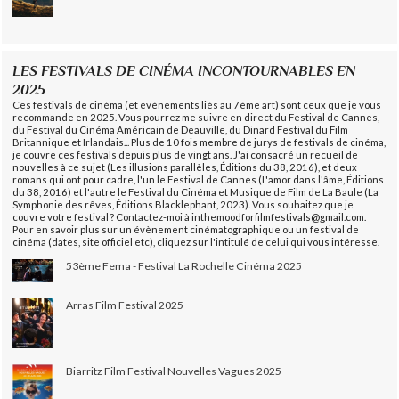
LES FESTIVALS DE CINÉMA INCONTOURNABLES EN
2025
Ces festivals de cinéma (et évènements liés au 7ème art) sont ceux que je vous
recommande en 2025. Vous pourrez me suivre en direct du Festival de Cannes,
du Festival du Cinéma Américain de Deauville, du Dinard Festival du Film
Britannique et Irlandais... Plus de 10 fois membre de jurys de festivals de cinéma,
je couvre ces festivals depuis plus de vingt ans. J'ai consacré un recueil de
nouvelles à ce sujet (Les illusions parallèles, Éditions du 38, 2016), et deux
romans qui ont pour cadre, l'un le Festival de Cannes (L'amor dans l'âme, Éditions
du 38, 2016) et l'autre le Festival du Cinéma et Musique de Film de La Baule (La
Symphonie des rêves, Éditions Blacklephant, 2023). Vous souhaitez que je
couvre votre festival ? Contactez-moi à inthemoodforfilmfestivals@gmail.com.
Pour en savoir plus sur un évènement cinématographique ou un festival de
cinéma (dates, site officiel etc), cliquez sur l'intitulé de celui qui vous intéresse.
53ème Fema - Festival La Rochelle Cinéma 2025
Arras Film Festival 2025
Biarritz Film Festival Nouvelles Vagues 2025