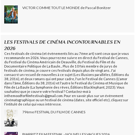
VICTOR COMME TOUT LE MONDE de Pascal Bonitzer
LES FESTIVALS DE CINÉMA INCONTOURNABLES EN
2026
Ces festivals de cinéma (et évènements liés au 7ème art) sont ceux que je vous
recommande en 2026. Vous pourrez me suivre en direct du Festival de Cannes,
du Festival du Cinéma Américain de Deauville, du Festival du Film et du
Documentaire Politique de La Baule... Plus de 10 fois membre de jurys de
festivals de cinéma, je couvre ces festivals depuis plus de vingt ans. J'ai
consacré un recueil de nouvelles à ce sujet (Les illusions parallèles, Éditions du
38, 2016), et deux romans qui ont pour cadre, l'un le Festival de Cannes (L'amor
dans l'âme, Éditions du 38, 2016) et l'autre le Festival du Cinéma et Musique de
Film de La Baule (La Symphonie des rêves, Éditions Blacklephant, 2023). Vous
souhaitez que je couvre votre festival ? Contactez-moi à
inthemoodforfilmfestivals@gmail.com. Pour en savoir plus sur un évènement
cinématographique ou un festival de cinéma (dates, site officiel etc), cliquez sur
l'intitulé de celui qui vous intéresse.
79ème FESTIVAL DU FILM DE CANNES
BIARRITZ FILM FESTIVAL - NOUVELLES VAGUES 2026