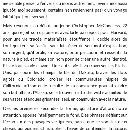
me semble penser à l’envers, du moins autrement, revenir moi aussi
(plutôt, moi seulement, certains n’en reviennent pas) d’un voyage
initiatique bouleversant.
Mais revenons au début, au jeune Christopher McCandless, 22
ans, qui reçoit son diplôme et avec lui le passeport pour Harvard,
pour une vie tracée, matérialiste, étouffante. Il décide alors de
tout quitter : sa famille, sans lui laisser un seul mot d'explication,
son argent, qu’il brûle, sa voiture, pour parcourir et ressentir la
nature à pied, et même son nom pour se créer une autre identité.
Et surtout sa vie d’avant. Une autre vie. Il va traverser les Etats-
Unis, parcourir les champs de blé du Dakota, braver les flots
agités du Colorado, croiser les communautés hippies de
Californie, affronter le tumulte de sa conscience pour atteindre
son but ultime : l’Alaska, se retrouver « into the wild » au milieu de
ses vastes étendues grisantes, seul, en communion avec la nature.
Dès les premières secondes la forme, qui attire d’abord notre
attention, épouse intelligemment le fond. Des phrases défilent sur
l’écran sur des paysages vertigineux, parce que ce sont les deux
choses qui guident Christopher : l’envie de contempler la nature,