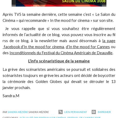
Après TV5 la semaine dernière, cette semaine c’est « Le Salon du
Cinéma » qui recommande « In the mood for cinema » sur son site.
Je vous rappelle que si vous souhaitez être régulièrement
informés de l’actualité de ce blog, vous pouvez vous inscrire au fil
rss de ce blog, à la newsletter mais aussi désormais à
la page
facebook d’In the mood for cinema
,
d’In the mood for Cannes
ou
des
Inconditionnels du Festival du Cinéma Américain de Deauville
.
L’info scénaristique de la semaine
La grève des scénaristes américains se poursuit et solidaires des
scénaristes toujours en grève les acteurs ont décidé de boycotter
la cérémonie des Golden Globes qui devait se dérouler le 13
janvier prochain.
Sandra.M
PAR
SANDRA MÉZIÈRE
SANDRA MÉZIÈRE
LIEN PERMANENT
IMPRIMER
CATÉGORIES :
ACTUALITÉ DES FESTIVALS DE CINÉMA
,
FESTIVAL DE CANNES 2008