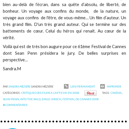
bien au-delà de l’écran, dans sa quête d’absolu, de liberté, de
bonheur. Un voyage aux confins du monde, de la nature, un
voyage aux confins de l'être, de vous-même… Un film d’auteur. Un
très grand film. D'un très grand auteur. Qui se termine sur des
battements de cœur. Celui du héros qui renait. Au cœur de la
vérité.
Voilà qui est de très bon augure pour ce 61ème Festival de Cannes
dont Sean Penn présidera le jury. De belles surprises en
perspective…
Sandra.M
PAR
SANDRA MÉZIÈRE
SANDRA MÉZIÈRE
LIEN PERMANENT
IMPRIMER
CATÉGORIES :
CRITIQUES DES FILMS A L'AFFICHE EN 2008
TAGS :
CINÉMA
,
SEAN PENN
,
INTO THE WILD
,
EMILE HIRSCH
,
FESTIVAL DE CANNES 2008
8
COMMENTAIRES