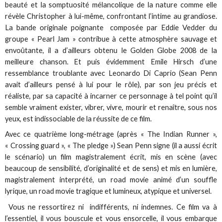
beauté et la somptuosité mélancolique de la nature comme elle
révèle Christopher à lui-même, confrontant l’intime au grandiose.
La bande originale poignante composée par Eddie Vedder du
groupe « Pearl Jam » contribue à cette atmosphère sauvage et
envoûtante, il a d’ailleurs obtenu le Golden Globe 2008 de la
meilleure chanson. Et puis évidemment Emile Hirsch d’une
ressemblance troublante avec Leonardo Di Caprio (Sean Penn
avait d’ailleurs pensé à lui pour le rôle), par son jeu précis et
réaliste, par sa capacité à incarner ce personnage à tel point qu’il
semble vraiment exister, vibrer, vivre, mourir et renaître, sous nos
yeux, est indissociable de la réussite de ce film.
Avec ce quatrième long-métrage (après « The Indian Runner »,
« Crossing guard », « The pledge ») Sean Penn signe (il a aussi écrit
le scénario) un film magistralement écrit, mis en scène (avec
beaucoup de sensibilité, d’originalité et de sens) et mis en lumière,
magistralement interprété, un road movie animé d’un souffle
lyrique, un road movie tragique et lumineux, atypique et universel.
Vous ne ressortirez ni indifférents, ni indemnes. Ce film va à
l’essentiel, il vous bouscule et vous ensorcelle, il vous embarque