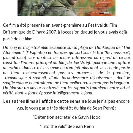
Ce film a été présenté en avant-première au
Festival du Film
Britannique de Dinard 2007.
à l'occasion duquel je vous avais déjà
parlé de ce film:
Un long et magistral plan séquence sur la plage de Dunkerque de "The
Atonement" (l' Expiation en français qui sort sous le tire "Reviens-moi",
plus attractif sans doute...mais moins intéressant au regard de ce qui
constitue l'intérêt principal du film) de Joe Wright,marque une rupture
de rythme dans ce mélo comme on n’en fait plus dont la seconde partie
ne tient malheureusement pas les promesses de la première,
romanesque à souhait, d’une incandescence réjouissante, dont le
souffle épique et entraînant ne tient malheureusement pas la longueur.
Un film sur un amour contrarié, sur les rapports troublants entre art et
vérité, dont la forme épouse intelligemment le fond.
Les autres films à l'affiche cette semaine
(que je n’ai pas encore
vus, je vous parle très bientôt du film de Sean Penn) :
“Détention secrete” de Gavin Hood
“Into the wild” de Sean Penn