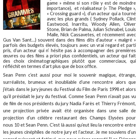
game » même si son rôle y est de moindre
importance), et réalisateur (« The Pledge »,
« Crossing guard »), d’un acteur qui a tourné
avec les plus grands ( Sydney Pollack, Clint
Eastwood, Inarritu, Woody Allen, Oliver
Stone, Brian de Palma, Julian Schnabel, Louis
Malle, Nick Cassavetes, et récemment avec
Gus Van Sant…) souvent dans des films dits d’auteur « malgré »
parfois des budgets élevés, toujours avec un vrai regard et parti
pris, d’un acteur qui n’ hésite pas à accompagner des premières
œuvres ou des films a priori plus confidentiels, un acteur qui fait
des choix cinématographiques plutôt que commerciaux, qui
réfléchit en termes d’art plus que de box office.
Sean Penn c’est aussi pour moi le souvenir magique, étrange,
surréaliste, brumeux et inoubliable d’une rencontre alors que
j’étais dans le jury jeunes du Festival du Film de Paris 1998 et alors
qu’il présidait le jury du festival. Comme Sean Penn n’avait pas vu
de film de nos présidents du jury Nadia Farès et Thierry Frémont,
une projection privée avait été organisée dans une salle de
projection d’un célèbre restaurant des Champs Elysées pour
nous 10 et Sean Penn. C’est là aussi qu’eut lieu la rencontre entre
les jeunes cinéphiles de notre jury et l’acteur. Je me souviens d’un