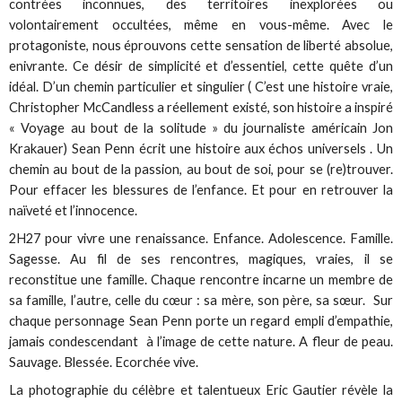
contrées inconnues, des territoires inexplorées ou
volontairement occultées, même en vous-même. Avec le
protagoniste, nous éprouvons cette sensation de liberté absolue,
enivrante. Ce désir de simplicité et d’essentiel, cette quête d’un
idéal. D’un chemin particulier et singulier ( C’est une histoire vraie,
Christopher McCandless a réellement existé, son histoire a inspiré
« Voyage au bout de la solitude » du journaliste américain Jon
Krakauer) Sean Penn écrit une histoire aux échos universels . Un
chemin au bout de la passion, au bout de soi, pour se (re)trouver.
Pour effacer les blessures de l’enfance. Et pour en retrouver la
naïveté et l’innocence.
2H27 pour vivre une renaissance. Enfance. Adolescence. Famille.
Sagesse. Au fil de ses rencontres, magiques, vraies, il se
reconstitue une famille. Chaque rencontre incarne un membre de
sa famille, l’autre, celle du cœur : sa mère, son père, sa sœur. Sur
chaque personnage Sean Penn porte un regard empli d’empathie,
jamais condescendant à l’image de cette nature. A fleur de peau.
Sauvage. Blessée. Ecorchée vive.
La photographie du célèbre et talentueux Eric Gautier révèle la