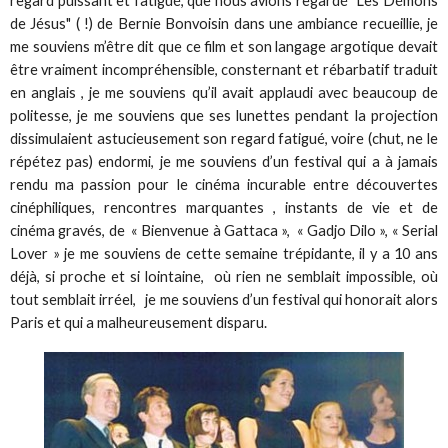
regard puissant et fatigué, que nous avions regardé "Les Démons
de Jésus" ( !) de Bernie Bonvoisin dans une ambiance recueillie, je
me souviens m’être dit que ce film et son langage argotique devait
être vraiment incompréhensible, consternant et rébarbatif traduit
en anglais , je me souviens qu’il avait applaudi avec beaucoup de
politesse, je me souviens que ses lunettes pendant la projection
dissimulaient astucieusement son regard fatigué, voire (chut, ne le
répétez pas) endormi, je me souviens d’un festival qui a à jamais
rendu ma passion pour le cinéma incurable entre découvertes
cinéphiliques, rencontres marquantes , instants de vie et de
cinéma gravés, de « Bienvenue à Gattaca », « Gadjo Dilo », « Serial
Lover » je me souviens de cette semaine trépidante, il y a 10 ans
déjà, si proche et si lointaine, où rien ne semblait impossible, où
tout semblait irréel, je me souviens d’un festival qui honorait alors
Paris et qui a malheureusement disparu.