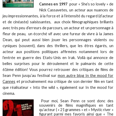
Cannes en 1997
pour « She’s so lovely » de
Nick Cassavetes, un acteur aux nuances de
jeu impressionnantes, à la force et à l’intensité du regard (d’acteur
et de cinéaste) saisissantes, aux choix filmographiques brillants
avec très peu d’erreurs de parcours, un acteur et un personnage à
fleur de peau, un écorché vif avec une fureur de vivre à la James
Dean, qui peut aussi bien jouer les personnages violents ou
cyniques (souvent), dans des thrillers, que les êtres égarés, un
acteur aux positions politiques affirmées notamment lors de
l’entrée en guerre des Etats-Unis en Irak. Voilà qui annonce de
belles surprises pour le déroulement et le palmarès de cette
61ème édition! Vous pourrez retrouver des critiques de films de
Sean Penn jusqu’au festival sur
mon autre blog In the mood for
Cannes
et prochainement ma critique de son dernier film en tant
que réalisateur « Into the wild », également sur In the mood for
cinema.
Pour moi, Sean Penn ce sont donc des
souvenirs de films magnifiques en tant
qu’acteur ( « 21 grammes » et « Mystic river »
figurant parmi mes favoris ainsi que « The