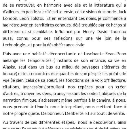
de se retrouver, en harmonie avec elle et la littérature qui a
d’ailleurs en partie suscité cette envie, cette vision du monde. Jack
London. Léon Tolstoï. Et en entendant ces noms, je commence à
me retrouver en territoires connues, déjà troublée par ce héros si
différent et si semblable. Influencé par Henry David Thoreau
aussi, connu pour ses réflexions sur une vie loin de la
technologie…et pour la désobéissance civile.
Puis avec une habileté déconcertante et fascinante Sean Penn
mélange les temporalités ( instants de son enfance, sa vie en
Alaska, seul dans un bus au milieu de paysages sidérants de
beauté) et les rencontres marquantes de son périple, les points de
vue (le sien, celui de sa sœur), les fonctions de la voix off (lecture,
citations, impressions)brouillant nos repères pour en créer
d’autres, trouver les siens, transgressant les codes habituels de la
narration filmique, s’adressant même parfois à la caméra, à nous,
nous prenant à témoin, nous interpellant, nous mettant face à
notre propre quête. De bonheur. De liberté. Et surtout : de vérité.
Au travers de ces différentes étapes, nous le découvrons, ainsi
que ce qui l’a conduit à effectuer ce périple au bout de lui-même en