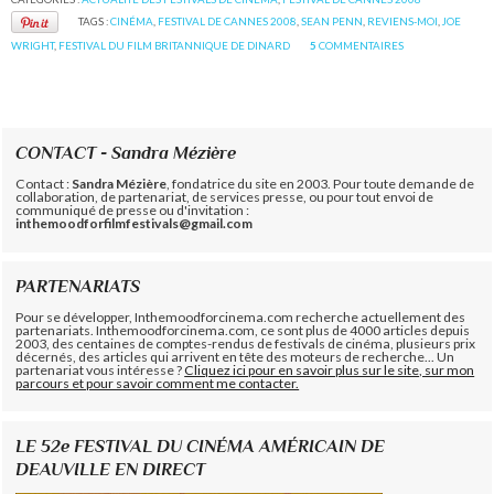
TAGS :
CINÉMA
,
FESTIVAL DE CANNES 2008
,
SEAN PENN
,
REVIENS-MOI
,
JOE
WRIGHT
,
FESTIVAL DU FILM BRITANNIQUE DE DINARD
5
COMMENTAIRES
CONTACT - Sandra Mézière
Contact :
Sandra Mézière
, fondatrice du site en 2003. Pour toute demande de
collaboration, de partenariat, de services presse, ou pour tout envoi de
communiqué de presse ou d'invitation :
inthemoodforfilmfestivals@gmail.com
PARTENARIATS
Pour se développer, Inthemoodforcinema.com recherche actuellement des
partenariats. Inthemoodforcinema.com, ce sont plus de 4000 articles depuis
2003, des centaines de comptes-rendus de festivals de cinéma, plusieurs prix
décernés, des articles qui arrivent en tête des moteurs de recherche... Un
partenariat vous intéresse ?
Cliquez ici pour en savoir plus sur le site, sur mon
parcours et pour savoir comment me contacter.
LE 52e FESTIVAL DU CINÉMA AMÉRICAIN DE
DEAUVILLE EN DIRECT