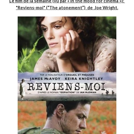
Le film de la semaine (vu par « In the mood for cinema »):
"Reviens-moi" (“The atonement”) de Joe Wright.